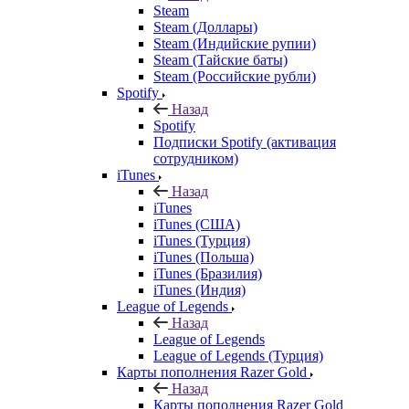
Steam
Steam (Доллары)
Steam (Индийские рупии)
Steam (Тайские баты)
Steam (Российские рубли)
Spotify
Назад
Spotify
Подписки Spotify (активация
сотрудником)
iTunes
Назад
iTunes
iTunes (США)
iTunes (Турция)
iTunes (Польша)
iTunes (Бразилия)
iTunes (Индия)
League of Legends
Назад
League of Legends
League of Legends (Турция)
Карты пополнения Razer Gold
Назад
Карты пополнения Razer Gold