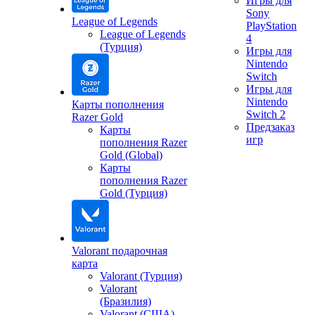
Игры для
Sony
League of Legends
PlayStation
League of Legends
4
(Турция)
Игры для
Nintendo
Switch
Игры для
Nintendo
Карты пополнения
Switch 2
Razer Gold
Предзаказ
Карты
игр
пополнения Razer
Gold (Global)
Карты
пополнения Razer
Gold (Турция)
Valorant подарочная
карта
Valorant (Турция)
Valorant
(Бразилия)
Valorant (США)