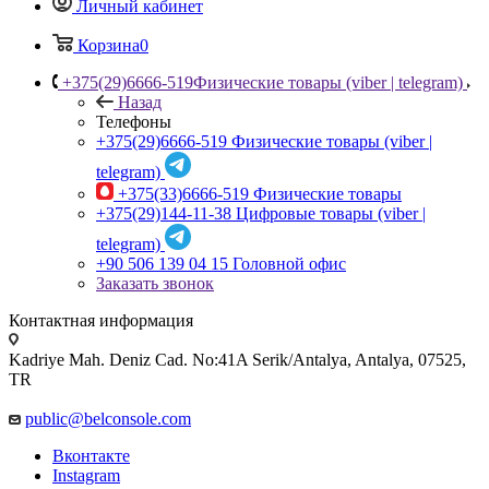
Личный кабинет
Корзина
0
+375(29)6666-519
Физические товары (viber | telegram)
Назад
Телефоны
+375(29)6666-519
Физические товары (viber |
telegram)
+375(33)6666-519
Физические товары
+375(29)144-11-38
Цифровые товары (viber |
telegram)
+90 506 139 04 15
Головной офис
Заказать звонок
Контактная информация
Kadriye Mah. Deniz Cad. No:41A Serik/Antalya, Antalya, 07525,
TR
public@belconsole.com
Вконтакте
Instagram