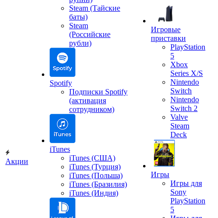
Steam (Тайские
баты)
Steam
Игровые
(Российские
приставки
рубли)
PlayStation
5
Xbox
Series X/S
Nintendo
Spotify
Switch
Подписки Spotify
Nintendo
(активация
Switch 2
сотрудником)
Valve
Steam
Deck
iTunes
iTunes (США)
Акции
iTunes (Турция)
Игры
iTunes (Польша)
Игры для
iTunes (Бразилия)
Sony
iTunes (Индия)
PlayStation
5