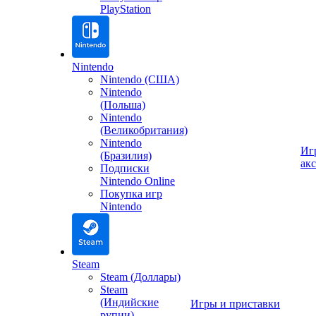
PlayStation
Nintendo
Nintendo (США)
Nintendo
(Польша)
Nintendo
(Великобритания)
Nintendo
Иг
(Бразилия)
ак
Подписки
Nintendo Online
Покупка игр
Nintendo
Steam
Steam (Доллары)
Steam
(Индийские
Игры и приставки
рупии)