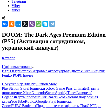
Telegram
Viber
Viber
DOOM: The Dark Ages Premium Edition
(PS5) (Активация сотрудником,
украинский аккаунт)
Каталог
—
Цифровые товары
Игры и приставки
Игровые аксессуары
Аудиотехника
Фигурки
Funko POP!
Прочее
—
Покупка игр для PlayStation Store
PlayStation Store
Подписки Xbox Game Pass Ultimate
Игры и
пополнение Xbox
Nintendo
Steam
Spotify
iTunes
League of
Legends
Карты пополнения Razer Gold
Valorant подарочная
карта
YouTube
Roblox
Google Play
Подписка
Zoom
PUBG
Battle.net
Подарочные сертификаты
ChatGPT
Epic