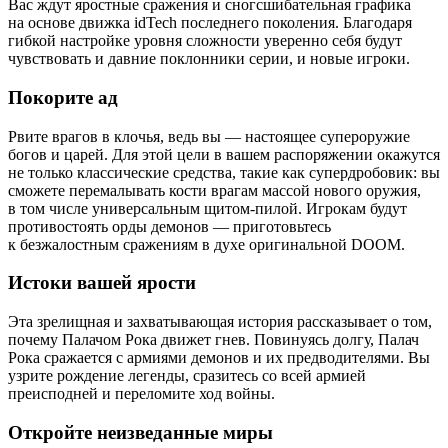
Вас ждут яростные сражения и сногсшибательная графика
на основе движка idTech последнего поколения. Благодаря
гибкой настройке уровня сложности уверенно себя будут
чувствовать и давние поклонники серии, и новые игроки.
Покорите ад
Рвите врагов в клочья, ведь вы — настоящее супероружие
богов и царей. Для этой цели в вашем распоряжении окажутся
не только классические средства, такие как супердробовик: вы
сможете перемалывать кости врагам массой нового оружия,
в том числе универсальным щитом-пилой. Игрокам будут
противостоять орды демонов — приготовьтесь
к безжалостным сражениям в духе оригинальной DOOM.
Истоки вашей ярости
Эта зрелищная и захватывающая история рассказывает о том,
почему Палачом Рока движет гнев. Повинуясь долгу, Палач
Рока сражается с армиями демонов и их предводителями. Вы
узрите рождение легенды, сразитесь со всей армией
преисподней и переломите ход войны.
Откройте неизведанные миры