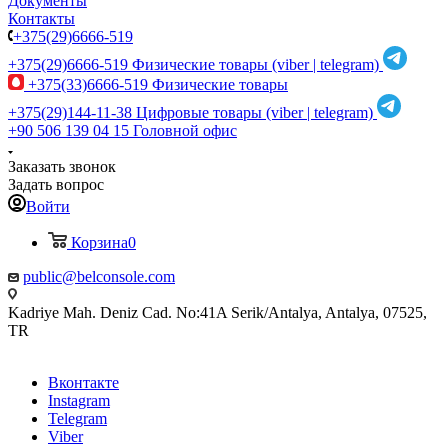
Документы
Контакты
+375(29)6666-519
+375(29)6666-519
Физические товары (viber | telegram)
+375(33)6666-519
Физические товары
+375(29)144-11-38
Цифровые товары (viber | telegram)
+90 506 139 04 15
Головной офис
Заказать звонок
Задать вопрос
Войти
Корзина
0
public@belconsole.com
Kadriye Mah. Deniz Cad. No:41A Serik/Antalya, Antalya, 07525,
TR
Вконтакте
Instagram
Telegram
Viber