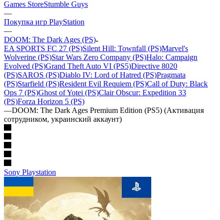
Games Store
Stumble Guys
—
Покупка игр PlayStation
—
DOOM: The Dark Ages (PS)
EA SPORTS FC 27 (PS)
Silent Hill: Townfall (PS)
Marvel's
Wolverine (PS)
Star Wars Zero Company (PS)
Halo: Campaign
Evolved (PS)
Grand Theft Auto VI (PS5)
Directive 8020
(PS)
SAROS (PS)
Diablo IV: Lord of Hatred (PS)
Pragmata
(PS)
Starfield (PS)
Resident Evil Requiem (PS)
Call of Duty: Black
Ops 7 (PS)
Ghost of Yotei (PS)
Clair Obscur: Expedition 33
(PS)
Forza Horizon 5 (PS)
—
DOOM: The Dark Ages Premium Edition (PS5) (Активация
сотрудником, украинский аккаунт)
Sony Playstation