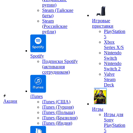
рупии)
Steam (Тайские
баты)
Игровые
Steam
приставки
(Российские
PlayStation
рубли)
5
Xbox
Series X/S
Nintendo
Spotify
Switch
Подписки Spotify
Nintendo
(активация
Switch 2
сотрудником)
Valve
Steam
Deck
iTunes
Акции
iTunes (США)
iTunes (Турция)
Игры
iTunes (Польша)
Игры для
iTunes (Бразилия)
Sony
iTunes (Индия)
PlayStation
5