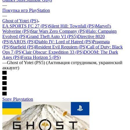
—
Покупка игр PlayStation
—
Ghost of Yotei (PS)
EA SPORTS FC 27 (PS)
Silent Hill: Townfall (PS)
Marvel's
Wolverine (PS)
Star Wars Zero Company (PS)
Halo: Campaign
Evolved (PS)
Grand Theft Auto VI (PS5)
Directive 8020
(PS)
SAROS (PS)
Diablo IV: Lord of Hatred (PS)
Pragmata
(PS)
Starfield (PS)
Resident Evil Requiem (PS)
Call of Duty: Black
Ops 7 (PS)
Clair Obscur: Expedition 33 (PS)
DOOM: The Dark
Ages (PS)
Forza Horizon 5 (PS)
—
Ghost of Yotei (PS5) (Активация сотрудником, украинский
аккаунт)
Sony Playstation