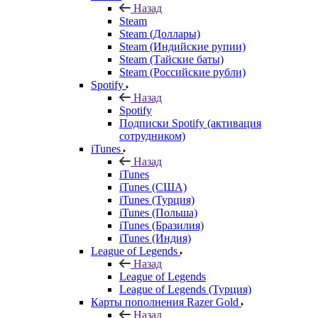
Назад
Steam
Steam (Доллары)
Steam (Индийские рупии)
Steam (Тайские баты)
Steam (Российские рубли)
Spotify
Назад
Spotify
Подписки Spotify (активация
сотрудником)
iTunes
Назад
iTunes
iTunes (США)
iTunes (Турция)
iTunes (Польша)
iTunes (Бразилия)
iTunes (Индия)
League of Legends
Назад
League of Legends
League of Legends (Турция)
Карты пополнения Razer Gold
Назад