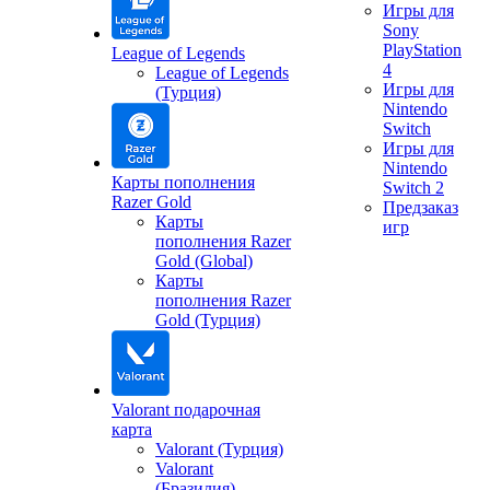
Игры для
Sony
PlayStation
League of Legends
4
League of Legends
Игры для
(Турция)
Nintendo
Switch
Игры для
Nintendo
Карты пополнения
Switch 2
Razer Gold
Предзаказ
Карты
игр
пополнения Razer
Gold (Global)
Карты
пополнения Razer
Gold (Турция)
Valorant подарочная
карта
Valorant (Турция)
Valorant
(Бразилия)