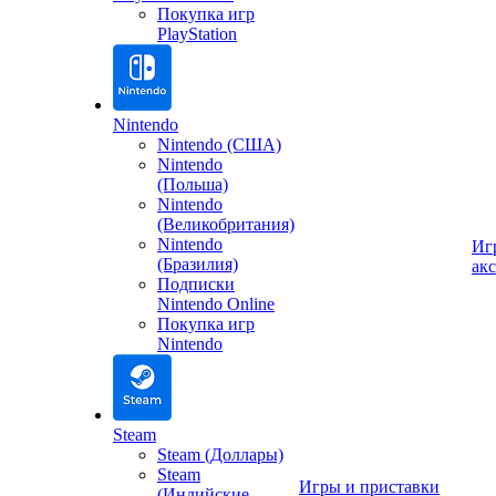
Покупка игр
PlayStation
Nintendo
Nintendo (США)
Nintendo
(Польша)
Nintendo
(Великобритания)
Nintendo
Иг
(Бразилия)
ак
Подписки
Nintendo Online
Покупка игр
Nintendo
Steam
Steam (Доллары)
Steam
Игры и приставки
(Индийские