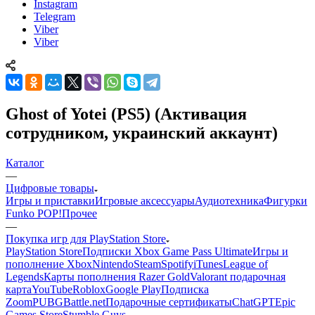
Instagram
Telegram
Viber
Viber
Ghost of Yotei (PS5) (Активация
сотрудником, украинский аккаунт)
Каталог
—
Цифровые товары
Игры и приставки
Игровые аксессуары
Аудиотехника
Фигурки
Funko POP!
Прочее
—
Покупка игр для PlayStation Store
PlayStation Store
Подписки Xbox Game Pass Ultimate
Игры и
пополнение Xbox
Nintendo
Steam
Spotify
iTunes
League of
Legends
Карты пополнения Razer Gold
Valorant подарочная
карта
YouTube
Roblox
Google Play
Подписка
Zoom
PUBG
Battle.net
Подарочные сертификаты
ChatGPT
Epic
Games Store
Stumble Guys