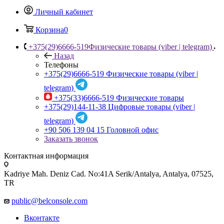
Личный кабинет
Корзина
0
+375(29)6666-519
Физические товары (viber | telegram)
Назад
Телефоны
+375(29)6666-519
Физические товары (viber |
telegram)
+375(33)6666-519
Физические товары
+375(29)144-11-38
Цифровые товары (viber |
telegram)
+90 506 139 04 15
Головной офис
Заказать звонок
Контактная информация
Kadriye Mah. Deniz Cad. No:41A Serik/Antalya, Antalya, 07525,
TR
public@belconsole.com
Вконтакте