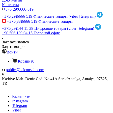
Документы
Контакты
+375(29)6666-519
+375(29)6666-519
Физические товары (viber | telegram)
+375(33)6666-519
Физические товары
+375(29)144-11-38
Цифровые товары (viber | telegram)
+90 506 139 04 15
Головной офис
Заказать звонок
Задать вопрос
Войти
Корзина
0
public@belconsole.com
Kadriye Mah. Deniz Cad. No:41A Serik/Antalya, Antalya, 07525,
TR
Вконтакте
Instagram
Telegram
Viber