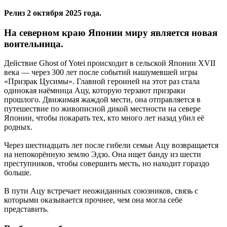
Релиз 2 октября 2025 года.
На северном краю Японии миру является новая
воительница.
Действие Ghost of Yotei происходит в сельской Японии XVII
века — через 300 лет после событий нашумевшей игры
«Призрак Цусимы». Главной героиней на этот раз стала
одинокая наёмница Ацу, которую терзают призраки
прошлого. Движимая жаждой мести, она отправляется в
путешествие по живописной дикой местности на севере
Японии, чтобы покарать тех, кто много лет назад убил её
родных.
Через шестнадцать лет после гибели семьи Ацу возвращается
на непокорённую землю Эдзо. Она ищет банду из шести
преступников, чтобы совершить месть, но находит гораздо
больше.
В пути Ацу встречает неожиданных союзников, связь с
которыми оказывается прочнее, чем она могла себе
представить.