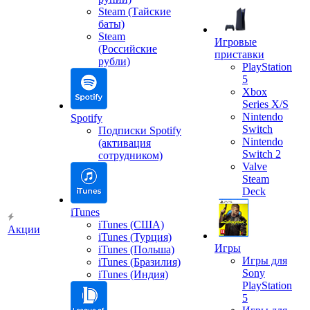
Steam (Тайские
баты)
Steam
Игровые
(Российские
приставки
рубли)
PlayStation
5
Xbox
Series X/S
Nintendo
Spotify
Switch
Подписки Spotify
Nintendo
(активация
Switch 2
сотрудником)
Valve
Steam
Deck
iTunes
iTunes (США)
Акции
iTunes (Турция)
Игры
iTunes (Польша)
Игры для
iTunes (Бразилия)
Sony
iTunes (Индия)
PlayStation
5