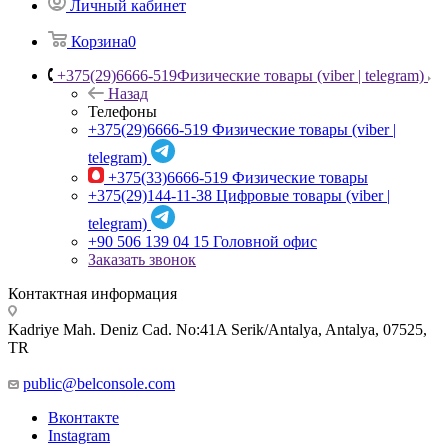
Личный кабинет
Корзина
0
+375(29)6666-519
Физические товары (viber | telegram)
Назад
Телефоны
+375(29)6666-519
Физические товары (viber |
telegram)
+375(33)6666-519
Физические товары
+375(29)144-11-38
Цифровые товары (viber |
telegram)
+90 506 139 04 15
Головной офис
Заказать звонок
Контактная информация
Kadriye Mah. Deniz Cad. No:41A Serik/Antalya, Antalya, 07525,
TR
public@belconsole.com
Вконтакте
Instagram