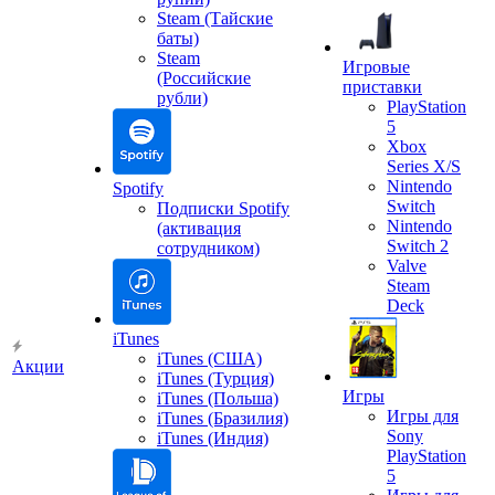
Steam (Тайские
баты)
Steam
Игровые
(Российские
приставки
рубли)
PlayStation
5
Xbox
Series X/S
Nintendo
Spotify
Switch
Подписки Spotify
Nintendo
(активация
Switch 2
сотрудником)
Valve
Steam
Deck
iTunes
iTunes (США)
Акции
iTunes (Турция)
Игры
iTunes (Польша)
Игры для
iTunes (Бразилия)
Sony
iTunes (Индия)
PlayStation
5