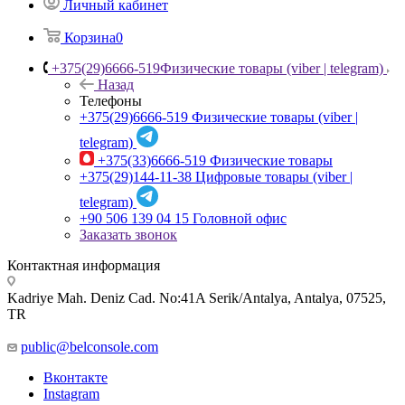
Личный кабинет
Корзина
0
+375(29)6666-519
Физические товары (viber | telegram)
Назад
Телефоны
+375(29)6666-519
Физические товары (viber |
telegram)
+375(33)6666-519
Физические товары
+375(29)144-11-38
Цифровые товары (viber |
telegram)
+90 506 139 04 15
Головной офис
Заказать звонок
Контактная информация
Kadriye Mah. Deniz Cad. No:41A Serik/Antalya, Antalya, 07525,
TR
public@belconsole.com
Вконтакте
Instagram