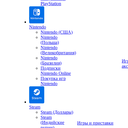
PlayStation
Nintendo
Nintendo (США)
Nintendo
(Польша)
Nintendo
(Великобритания)
Nintendo
Иг
(Бразилия)
ак
Подписки
Nintendo Online
Покупка игр
Nintendo
Steam
Steam (Доллары)
Steam
(Индийские
Игры и приставки
рупии)