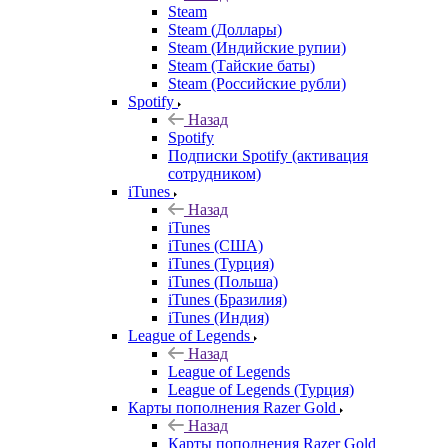
Steam
Steam (Доллары)
Steam (Индийские рупии)
Steam (Тайские баты)
Steam (Российские рубли)
Spotify
Назад
Spotify
Подписки Spotify (активация
сотрудником)
iTunes
Назад
iTunes
iTunes (США)
iTunes (Турция)
iTunes (Польша)
iTunes (Бразилия)
iTunes (Индия)
League of Legends
Назад
League of Legends
League of Legends (Турция)
Карты пополнения Razer Gold
Назад
Карты пополнения Razer Gold