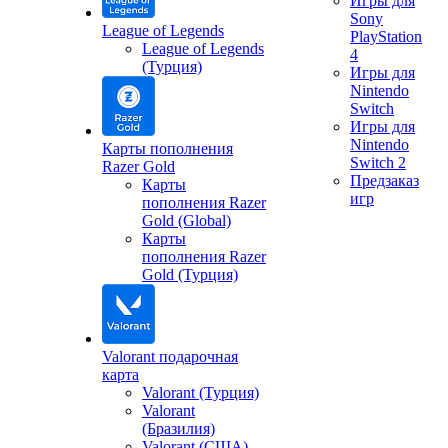
Игры для
Sony
League of Legends
PlayStation
League of Legends
4
(Турция)
Игры для
Nintendo
Switch
Игры для
Nintendo
Карты пополнения
Switch 2
Razer Gold
Предзаказ
Карты
игр
пополнения Razer
Gold (Global)
Карты
пополнения Razer
Gold (Турция)
Valorant подарочная
карта
Valorant (Турция)
Valorant
(Бразилия)
Valorant (США)