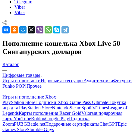
Telegram
Viber
Viber
Пополнение кошелька Xbox Live 50
Сингапурских долларов
Каталог
—
Цифровые товары
Игры и приставки
Игровые аксессуары
Аудиотехника
Фигурки
Funko POP!
Прочее
—
Игры и пополнение Xbox
PlayStation Store
Подписки Xbox Game Pass Ultimate
Покупка
игр для PlayStation Store
Nintendo
Steam
Spotify
iTunes
League of
Legends
Карты пополнения Razer Gold
Valorant подарочная
карта
YouTube
Roblox
Google Play
Подписка
Zoom
PUBG
Battle.net
Подарочные сертификаты
ChatGPT
Epic
Games Store
Stumble Guys
—