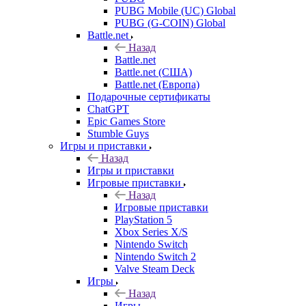
PUBG Mobile (UC) Global
PUBG (G-COIN) Global
Battle.net
Назад
Battle.net
Battle.net (США)
Battle.net (Европа)
Подарочные сертификаты
ChatGPT
Epic Games Store
Stumble Guys
Игры и приставки
Назад
Игры и приставки
Игровые приставки
Назад
Игровые приставки
PlayStation 5
Xbox Series X/S
Nintendo Switch
Nintendo Switch 2
Valve Steam Deck
Игры
Назад
Игры