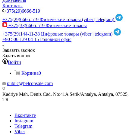
Документы
Контакты
+375(29)6666-519
+375(29)6666-519
Физические товары (viber | telegram)
+375(33)6666-519
Физические товары
+375(29)144-11-38
Цифровые товары (viber | telegram)
+90 506 139 04 15
Головной офис
Заказать звонок
Задать вопрос
Войти
Корзина
0
public@belconsole.com
Kadriye Mah. Deniz Cad. No:41A Serik/Antalya, Antalya, 07525,
TR
Вконтакте
Instagram
Telegram
Viber