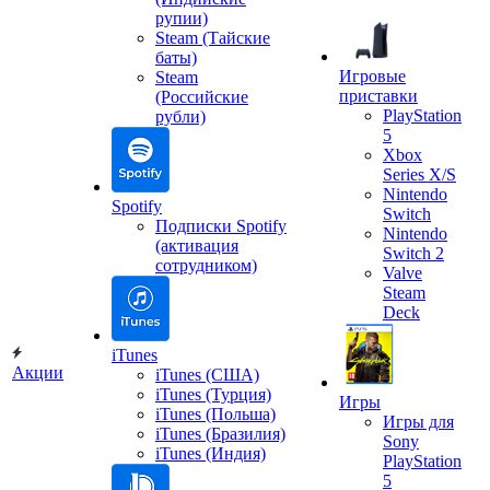
рупии)
Steam (Тайские
баты)
Игровые
Steam
приставки
(Российские
PlayStation
рубли)
5
Xbox
Series X/S
Nintendo
Spotify
Switch
Подписки Spotify
Nintendo
(активация
Switch 2
сотрудником)
Valve
Steam
Deck
iTunes
Акции
iTunes (США)
iTunes (Турция)
Игры
iTunes (Польша)
Игры для
iTunes (Бразилия)
Sony
iTunes (Индия)
PlayStation
5