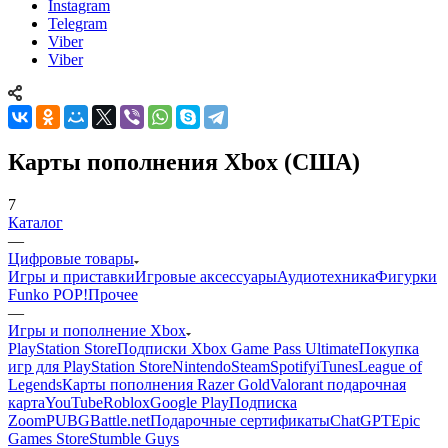
Instagram
Telegram
Viber
Viber
Карты пополнения Xbox (США)
7
Каталог
—
Цифровые товары
Игры и приставки
Игровые аксессуары
Аудиотехника
Фигурки
Funko POP!
Прочее
—
Игры и пополнение Xbox
PlayStation Store
Подписки Xbox Game Pass Ultimate
Покупка
игр для PlayStation Store
Nintendo
Steam
Spotify
iTunes
League of
Legends
Карты пополнения Razer Gold
Valorant подарочная
карта
YouTube
Roblox
Google Play
Подписка
Zoom
PUBG
Battle.net
Подарочные сертификаты
ChatGPT
Epic
Games Store
Stumble Guys