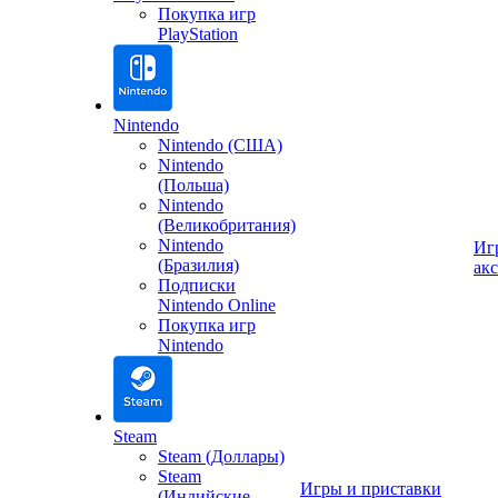
Покупка игр
PlayStation
Nintendo
Nintendo (США)
Nintendo
(Польша)
Nintendo
(Великобритания)
Nintendo
Иг
(Бразилия)
ак
Подписки
Nintendo Online
Покупка игр
Nintendo
Steam
Steam (Доллары)
Steam
Игры и приставки
(Индийские