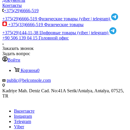
Документы
Контакты
+375(29)6666-519
+375(29)6666-519
Физические товары (viber | telegram)
+375(33)6666-519
Физические товары
+375(29)144-11-38
Цифровые товары (viber | telegram)
+90 506 139 04 15
Головной офис
Заказать звонок
Задать вопрос
Войти
Корзина
0
public@belconsole.com
Kadriye Mah. Deniz Cad. No:41A Serik/Antalya, Antalya, 07525,
TR
Вконтакте
Instagram
Telegram
Viber