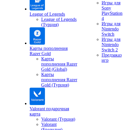
Игры для
Sony
PlayStation
League of Legends
4
League of Legends
Игры для
(Турция)
Nintendo
Switch
Игры для
Nintendo
Карты пополнения
Switch 2
Razer Gold
Предзаказ
Карты
игр
пополнения Razer
Gold (Global)
Карты
пополнения Razer
Gold (Турция)
Valorant подарочная
карта
Valorant (Турция)
Valorant
(Бразилия)