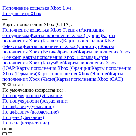
—
Пополнение кошелька Xbox Live
Покупка игр Xbox
—
Карты пополнения Xbox (США)
Пополнение кошелька Xbox Турция (Активация
сотрудником)
Карты пополнения Xbox (Турция)
Карты
пополнения Xbox (Бразилия)
Карты пополнения Xbox
(Мексика)
Карты пополнения Xbox (Сингапур)
Карты
пополнения Xbox (Великобритания)
Карты пополнения Xbox
(Гонконг)
Карты пополнения Xbox (Польша)
Карты
пополнения Xbox (Колумбия)
Карты пополнения Xbox
(ЮАР)
Карты пополнения Xbox (Франция)
Карты пополнения
Xbox (Германия)
Карты пополнения Xbox (Япония)
Карты
пополнения Xbox (Чехия)
Карты пополнения Xbox (ОАЭ)
Фильтр
По умолчанию (возрастание)
По популярности (убывание)
По популярности (возрастание)
По алфавиту (убывание)
По алфавиту (возрастание)
По цене (убывание)
По цене (возрастание)