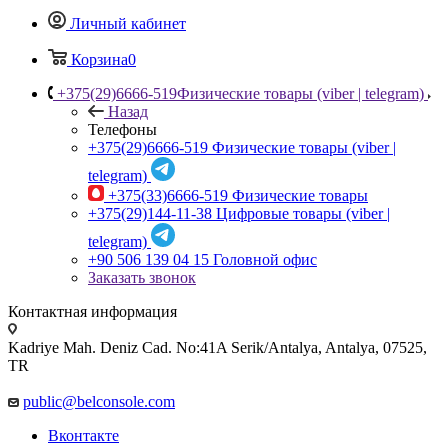
Личный кабинет
Корзина
0
+375(29)6666-519
Физические товары (viber | telegram)
Назад
Телефоны
+375(29)6666-519
Физические товары (viber |
telegram)
+375(33)6666-519
Физические товары
+375(29)144-11-38
Цифровые товары (viber |
telegram)
+90 506 139 04 15
Головной офис
Заказать звонок
Контактная информация
Kadriye Mah. Deniz Cad. No:41A Serik/Antalya, Antalya, 07525,
TR
public@belconsole.com
Вконтакте