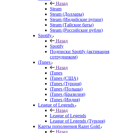
Назад
Steam
Steam (Доллары)
Steam (Индийские рупии)
Steam (Тайские баты)
Steam (Российские рубли)
Spotify
Назад
Spotify
Подписки Spotify (активация
сотрудником)
iTunes
Назад
iTunes
iTunes (США)
iTunes (Турция)
iTunes (Польша)
iTunes (Бразилия)
iTunes (Индия)
League of Legends
Назад
League of Legends
League of Legends (Турция)
Карты пополнения Razer Gold
Назад