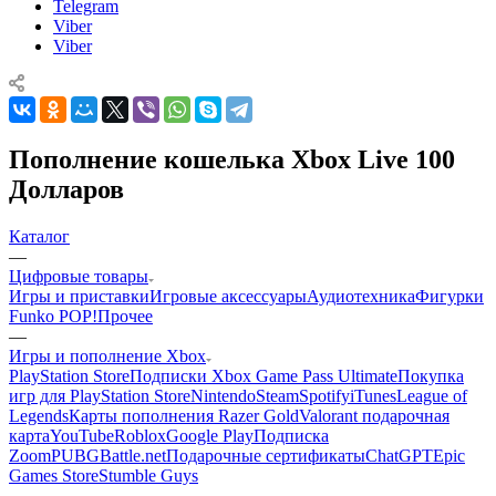
Telegram
Viber
Viber
Пополнение кошелька Xbox Live 100
Долларов
Каталог
—
Цифровые товары
Игры и приставки
Игровые аксессуары
Аудиотехника
Фигурки
Funko POP!
Прочее
—
Игры и пополнение Xbox
PlayStation Store
Подписки Xbox Game Pass Ultimate
Покупка
игр для PlayStation Store
Nintendo
Steam
Spotify
iTunes
League of
Legends
Карты пополнения Razer Gold
Valorant подарочная
карта
YouTube
Roblox
Google Play
Подписка
Zoom
PUBG
Battle.net
Подарочные сертификаты
ChatGPT
Epic
Games Store
Stumble Guys
—