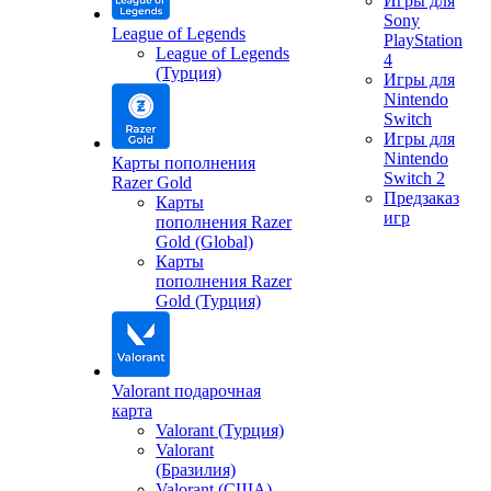
Игры для
Sony
League of Legends
PlayStation
League of Legends
4
(Турция)
Игры для
Nintendo
Switch
Игры для
Nintendo
Карты пополнения
Switch 2
Razer Gold
Предзаказ
Карты
игр
пополнения Razer
Gold (Global)
Карты
пополнения Razer
Gold (Турция)
Valorant подарочная
карта
Valorant (Турция)
Valorant
(Бразилия)
Valorant (США)