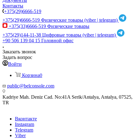
Документы
Контакты
+375(29)6666-519
+375(29)6666-519
Физические товары (viber | telegram)
+375(33)6666-519
Физические товары
+375(29)144-11-38
Цифровые товары (viber | telegram)
+90 506 139 04 15
Головной офис
Заказать звонок
Задать вопрос
Войти
Корзина
0
public@belconsole.com
Kadriye Mah. Deniz Cad. No:41A Serik/Antalya, Antalya, 07525,
TR
Вконтакте
Instagram
Telegram
Viber