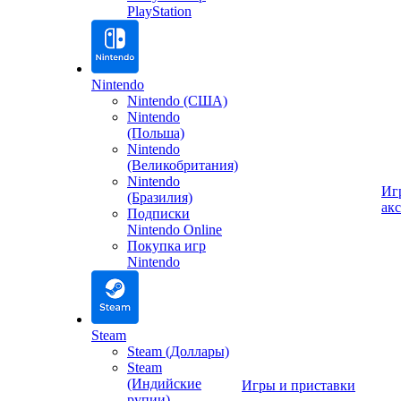
PlayStation
Nintendo
Nintendo (США)
Nintendo
(Польша)
Nintendo
(Великобритания)
Nintendo
Иг
(Бразилия)
ак
Подписки
Nintendo Online
Покупка игр
Nintendo
Steam
Steam (Доллары)
Steam
(Индийские
Игры и приставки
рупии)