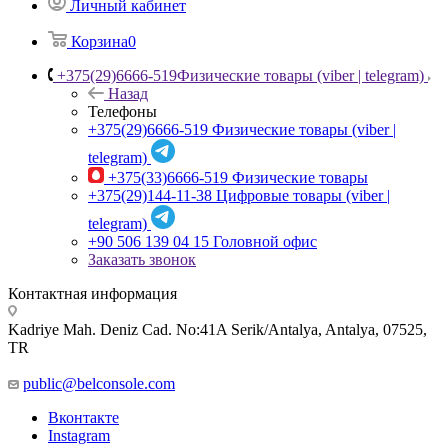
Личный кабинет
Корзина
0
+375(29)6666-519
Физические товары (viber | telegram)
Назад
Телефоны
+375(29)6666-519
Физические товары (viber |
telegram)
+375(33)6666-519
Физические товары
+375(29)144-11-38
Цифровые товары (viber |
telegram)
+90 506 139 04 15
Головной офис
Заказать звонок
Контактная информация
Kadriye Mah. Deniz Cad. No:41A Serik/Antalya, Antalya, 07525,
TR
public@belconsole.com
Вконтакте
Instagram