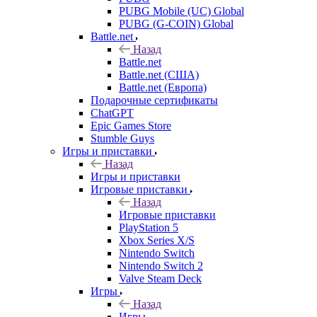
PUBG Mobile (UC) Global
PUBG (G-COIN) Global
Battle.net
Назад
Battle.net
Battle.net (США)
Battle.net (Европа)
Подарочные сертификаты
ChatGPT
Epic Games Store
Stumble Guys
Игры и приставки
Назад
Игры и приставки
Игровые приставки
Назад
Игровые приставки
PlayStation 5
Xbox Series X/S
Nintendo Switch
Nintendo Switch 2
Valve Steam Deck
Игры
Назад
Игры