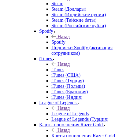
Steam
Steam (Доллары)
Steam (Индийские рупии)
Steam (Тайские баты)
Steam (Российские рубли)
Spotify
Назад
Spotify
Подписки Spotify (активация
сотрудником)
iTunes
Назад
iTunes
iTunes (США)
iTunes (Турция)
iTunes (Польша)
iTunes (Бразилия)
iTunes (Индия)
League of Legends
Назад
League of Legends
League of Legends (Турция)
Карты пополнения Razer Gold
Назад
Карты пополнения Razer Gold