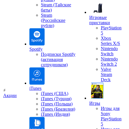
Steam (Тайские
баты)
Steam
Игровые
(Российские
приставки
рубли)
PlayStation
5
Xbox
Series X/S
Nintendo
Spotify
Switch
Подписки Spotify
Nintendo
(активация
Switch 2
сотрудником)
Valve
Steam
Deck
iTunes
iTunes (США)
Акции
iTunes (Турция)
Игры
iTunes (Польша)
Игры для
iTunes (Бразилия)
Sony
iTunes (Индия)
PlayStation
5