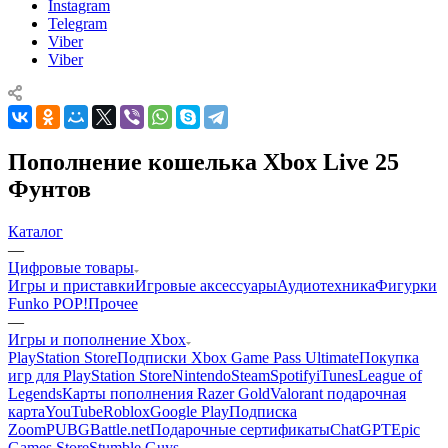
Instagram
Telegram
Viber
Viber
Пополнение кошелька Xbox Live 25
Фунтов
Каталог
—
Цифровые товары
Игры и приставки
Игровые аксессуары
Аудиотехника
Фигурки
Funko POP!
Прочее
—
Игры и пополнение Xbox
PlayStation Store
Подписки Xbox Game Pass Ultimate
Покупка
игр для PlayStation Store
Nintendo
Steam
Spotify
iTunes
League of
Legends
Карты пополнения Razer Gold
Valorant подарочная
карта
YouTube
Roblox
Google Play
Подписка
Zoom
PUBG
Battle.net
Подарочные сертификаты
ChatGPT
Epic
Games Store
Stumble Guys