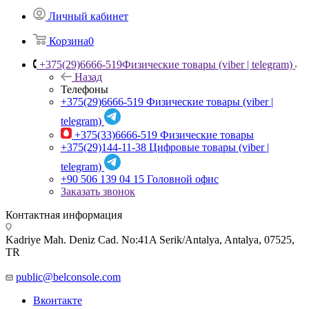
Личный кабинет
Корзина
0
+375(29)6666-519
Физические товары (viber | telegram)
Назад
Телефоны
+375(29)6666-519
Физические товары (viber |
telegram)
+375(33)6666-519
Физические товары
+375(29)144-11-38
Цифровые товары (viber |
telegram)
+90 506 139 04 15
Головной офис
Заказать звонок
Контактная информация
Kadriye Mah. Deniz Cad. No:41A Serik/Antalya, Antalya, 07525,
TR
public@belconsole.com
Вконтакте