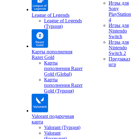
Игры для
Sony
PlayStation
League of Legends
4
League of Legends
Игры для
(Турция)
Nintendo
Switch
Игры для
Nintendo
Карты пополнения
Switch 2
Razer Gold
Предзаказ
Карты
игр
пополнения Razer
Gold (Global)
Карты
пополнения Razer
Gold (Турция)
Valorant подарочная
карта
Valorant (Турция)
Valorant
(Бразилия)