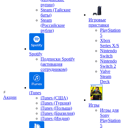
рупии)
Steam (Тайские
баты)
Игровые
Steam
приставки
(Российские
PlayStation
рубли)
5
Xbox
Series X/S
Nintendo
Spotify
Switch
Подписки Spotify
Nintendo
(активация
Switch 2
сотрудником)
Valve
Steam
Deck
iTunes
Акции
iTunes (США)
iTunes (Турция)
Игры
iTunes (Польша)
Игры для
iTunes (Бразилия)
Sony
iTunes (Индия)
PlayStation
5