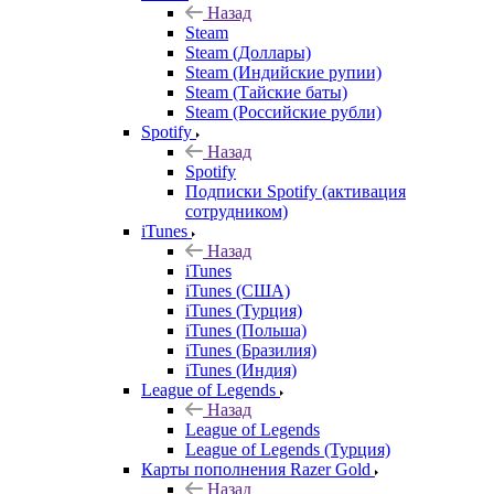
Назад
Steam
Steam (Доллары)
Steam (Индийские рупии)
Steam (Тайские баты)
Steam (Российские рубли)
Spotify
Назад
Spotify
Подписки Spotify (активация
сотрудником)
iTunes
Назад
iTunes
iTunes (США)
iTunes (Турция)
iTunes (Польша)
iTunes (Бразилия)
iTunes (Индия)
League of Legends
Назад
League of Legends
League of Legends (Турция)
Карты пополнения Razer Gold
Назад