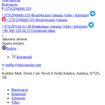
Документы
Контакты
+375(29)6666-519
+375(29)6666-519
Физические товары (viber | telegram)
+375(33)6666-519
Физические товары
+375(29)144-11-38
Цифровые товары (viber | telegram)
+90 506 139 04 15
Головной офис
Заказать звонок
Задать вопрос
Войти
Корзина
0
public@belconsole.com
Kadriye Mah. Deniz Cad. No:41A Serik/Antalya, Antalya, 07525,
TR
Вконтакте
Instagram
Telegram
Viber