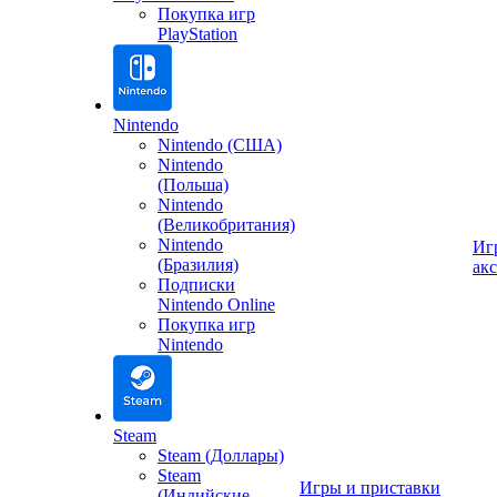
Покупка игр
PlayStation
Nintendo
Nintendo (США)
Nintendo
(Польша)
Nintendo
(Великобритания)
Nintendo
Иг
(Бразилия)
ак
Подписки
Nintendo Online
Покупка игр
Nintendo
Steam
Steam (Доллары)
Steam
Игры и приставки
(Индийские