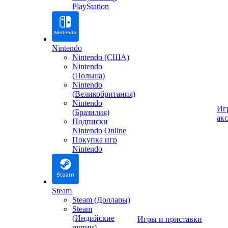
PlayStation
Nintendo
Nintendo (США)
Nintendo
(Польша)
Nintendo
(Великобритания)
Nintendo
Иг
(Бразилия)
ак
Подписки
Nintendo Online
Покупка игр
Nintendo
Steam
Steam (Доллары)
Steam
(Индийские
Игры и приставки
рупии)