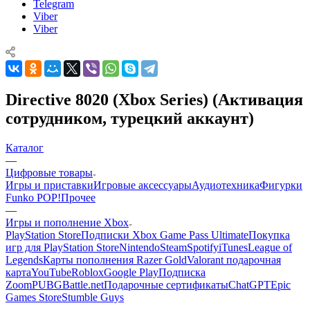
Telegram
Viber
Viber
Directive 8020 (Xbox Series) (Активация
сотрудником, турецкий аккаунт)
Каталог
—
Цифровые товары
Игры и приставки
Игровые аксессуары
Аудиотехника
Фигурки
Funko POP!
Прочее
—
Игры и пополнение Xbox
PlayStation Store
Подписки Xbox Game Pass Ultimate
Покупка
игр для PlayStation Store
Nintendo
Steam
Spotify
iTunes
League of
Legends
Карты пополнения Razer Gold
Valorant подарочная
карта
YouTube
Roblox
Google Play
Подписка
Zoom
PUBG
Battle.net
Подарочные сертификаты
ChatGPT
Epic
Games Store
Stumble Guys
—