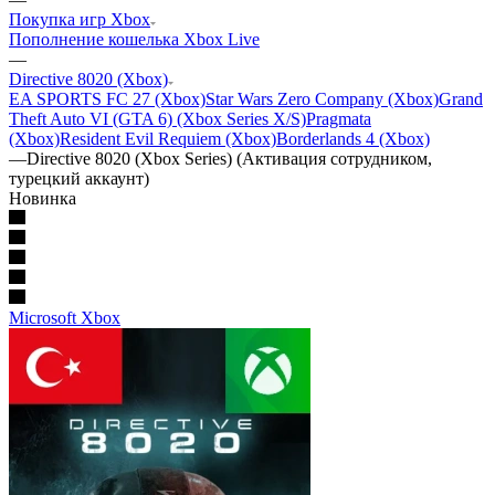
Покупка игр Xbox
Пополнение кошелька Xbox Live
—
Directive 8020 (Xbox)
EA SPORTS FC 27 (Xbox)
Star Wars Zero Company (Xbox)
Grand
Theft Auto VI (GTA 6) (Xbox Series X/S)
Pragmata
(Xbox)
Resident Evil Requiem (Xbox)
Borderlands 4 (Xbox)
—
Directive 8020 (Xbox Series) (Активация сотрудником,
турецкий аккаунт)
Новинка
Microsoft Xbox