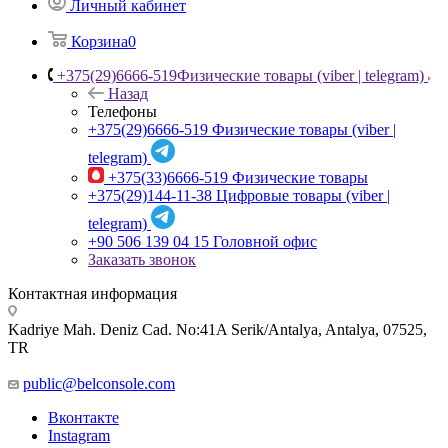
Личный кабинет
Корзина
0
+375(29)6666-519
Физические товары (viber | telegram)
Назад
Телефоны
+375(29)6666-519
Физические товары (viber |
telegram)
+375(33)6666-519
Физические товары
+375(29)144-11-38
Цифровые товары (viber |
telegram)
+90 506 139 04 15
Головной офис
Заказать звонок
Контактная информация
Kadriye Mah. Deniz Cad. No:41A Serik/Antalya, Antalya, 07525,
TR
public@belconsole.com
Вконтакте
Instagram