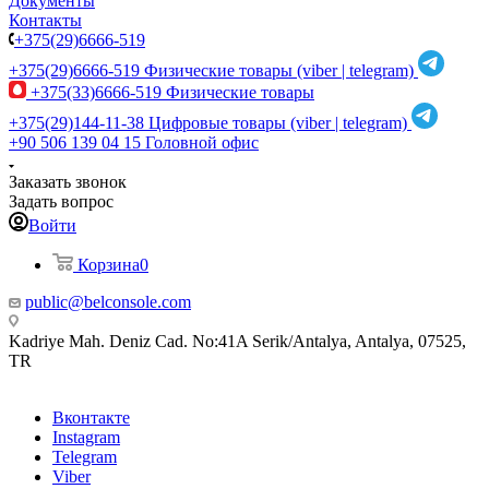
Документы
Контакты
+375(29)6666-519
+375(29)6666-519
Физические товары (viber | telegram)
+375(33)6666-519
Физические товары
+375(29)144-11-38
Цифровые товары (viber | telegram)
+90 506 139 04 15
Головной офис
Заказать звонок
Задать вопрос
Войти
Корзина
0
public@belconsole.com
Kadriye Mah. Deniz Cad. No:41A Serik/Antalya, Antalya, 07525,
TR
Вконтакте
Instagram
Telegram
Viber