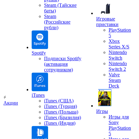
Steam (Тайские
баты)
Steam
Игровые
(Российские
приставки
рубли)
PlayStation
5
Xbox
Series X/S
Nintendo
Spotify
Switch
Подписки Spotify
Nintendo
(активация
Switch 2
сотрудником)
Valve
Steam
Deck
iTunes
iTunes (США)
Акции
iTunes (Турция)
Игры
iTunes (Польша)
Игры для
iTunes (Бразилия)
Sony
iTunes (Индия)
PlayStation
5