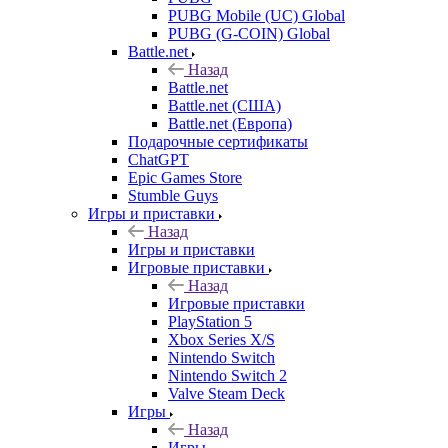
PUBG Mobile (UC) Global
PUBG (G-COIN) Global
Battle.net
Назад
Battle.net
Battle.net (США)
Battle.net (Европа)
Подарочные сертификаты
ChatGPT
Epic Games Store
Stumble Guys
Игры и приставки
Назад
Игры и приставки
Игровые приставки
Назад
Игровые приставки
PlayStation 5
Xbox Series X/S
Nintendo Switch
Nintendo Switch 2
Valve Steam Deck
Игры
Назад
Игры