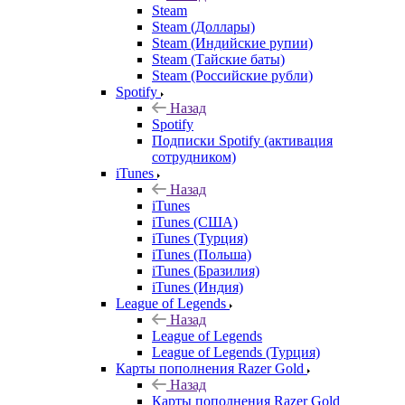
Steam
Steam (Доллары)
Steam (Индийские рупии)
Steam (Тайские баты)
Steam (Российские рубли)
Spotify
Назад
Spotify
Подписки Spotify (активация
сотрудником)
iTunes
Назад
iTunes
iTunes (США)
iTunes (Турция)
iTunes (Польша)
iTunes (Бразилия)
iTunes (Индия)
League of Legends
Назад
League of Legends
League of Legends (Турция)
Карты пополнения Razer Gold
Назад
Карты пополнения Razer Gold