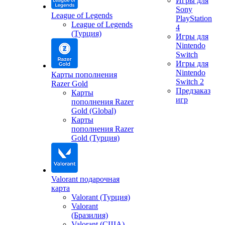
Игры для
Sony
League of Legends
PlayStation
League of Legends
4
(Турция)
Игры для
Nintendo
Switch
Игры для
Nintendo
Карты пополнения
Switch 2
Razer Gold
Предзаказ
Карты
игр
пополнения Razer
Gold (Global)
Карты
пополнения Razer
Gold (Турция)
Valorant подарочная
карта
Valorant (Турция)
Valorant
(Бразилия)
Valorant (США)