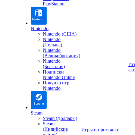
PlayStation
Nintendo
Nintendo (США)
Nintendo
(Польша)
Nintendo
(Великобритания)
Nintendo
Иг
(Бразилия)
ак
Подписки
Nintendo Online
Покупка игр
Nintendo
Steam
Steam (Доллары)
Steam
(Индийские
Игры и приставки
рупии)