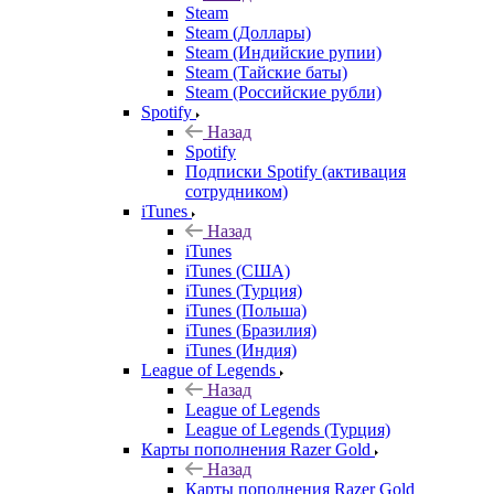
Steam
Steam (Доллары)
Steam (Индийские рупии)
Steam (Тайские баты)
Steam (Российские рубли)
Spotify
Назад
Spotify
Подписки Spotify (активация
сотрудником)
iTunes
Назад
iTunes
iTunes (США)
iTunes (Турция)
iTunes (Польша)
iTunes (Бразилия)
iTunes (Индия)
League of Legends
Назад
League of Legends
League of Legends (Турция)
Карты пополнения Razer Gold
Назад
Карты пополнения Razer Gold