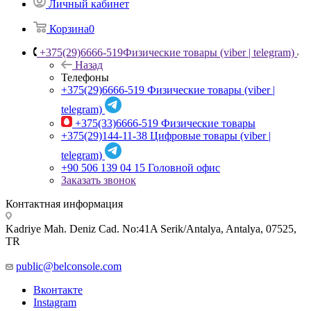
Личный кабинет
Корзина
0
+375(29)6666-519
Физические товары (viber | telegram)
Назад
Телефоны
+375(29)6666-519
Физические товары (viber |
telegram)
+375(33)6666-519
Физические товары
+375(29)144-11-38
Цифровые товары (viber |
telegram)
+90 506 139 04 15
Головной офис
Заказать звонок
Контактная информация
Kadriye Mah. Deniz Cad. No:41A Serik/Antalya, Antalya, 07525,
TR
public@belconsole.com
Вконтакте
Instagram