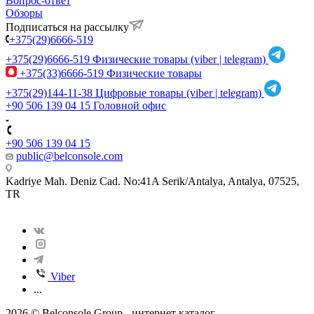
Вопрос-ответ
Обзоры
Подписаться на рассылку
+375(29)6666-519
+375(29)6666-519
Физические товары (viber | telegram)
+375(33)6666-519
Физические товары
+375(29)144-11-38
Цифровые товары (viber | telegram)
+90 506 139 04 15
Головной офис
+90 506 139 04 15
public@belconsole.com
Kadriye Mah. Deniz Cad. No:41A Serik/Antalya, Antalya, 07525,
TR
Viber
...
2026 © Belconsole Group - интернет каталог