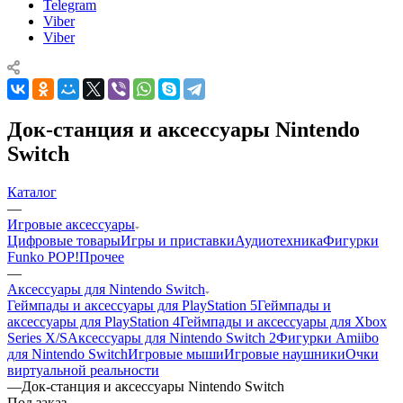
Telegram
Viber
Viber
Док-станция и аксессуары Nintendo
Switch
Каталог
—
Игровые аксессуары
Цифровые товары
Игры и приставки
Аудиотехника
Фигурки
Funko POP!
Прочее
—
Аксессуары для Nintendo Switch
Геймпады и аксессуары для PlayStation 5
Геймпады и
аксессуары для PlayStation 4
Геймпады и аксессуары для Xbox
Series X/S
Аксессуары для Nintendo Switch 2
Фигурки Amiibo
для Nintendo Switch
Игровые мыши
Игровые наушники
Очки
виртуальной реальности
—
Док-станция и аксессуары Nintendo Switch
Под заказ