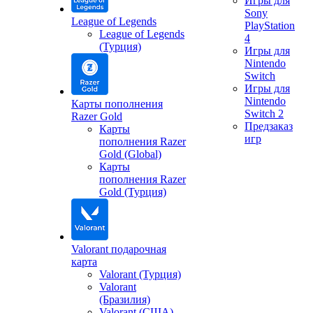
Игры для
Sony
League of Legends
PlayStation
League of Legends
4
(Турция)
Игры для
Nintendo
Switch
Игры для
Nintendo
Карты пополнения
Switch 2
Razer Gold
Предзаказ
Карты
игр
пополнения Razer
Gold (Global)
Карты
пополнения Razer
Gold (Турция)
Valorant подарочная
карта
Valorant (Турция)
Valorant
(Бразилия)
Valorant (США)