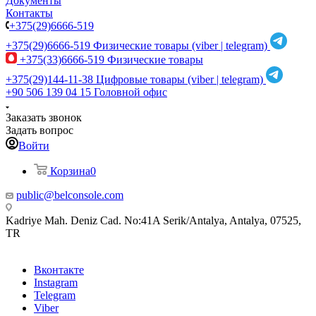
Документы
Контакты
+375(29)6666-519
+375(29)6666-519
Физические товары (viber | telegram)
+375(33)6666-519
Физические товары
+375(29)144-11-38
Цифровые товары (viber | telegram)
+90 506 139 04 15
Головной офис
Заказать звонок
Задать вопрос
Войти
Корзина
0
public@belconsole.com
Kadriye Mah. Deniz Cad. No:41A Serik/Antalya, Antalya, 07525,
TR
Вконтакте
Instagram
Telegram
Viber