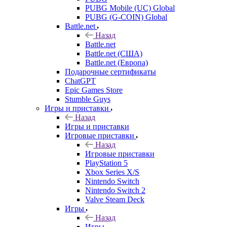
PUBG Mobile (UC) Global
PUBG (G-COIN) Global
Battle.net
Назад
Battle.net
Battle.net (США)
Battle.net (Европа)
Подарочные сертификаты
ChatGPT
Epic Games Store
Stumble Guys
Игры и приставки
Назад
Игры и приставки
Игровые приставки
Назад
Игровые приставки
PlayStation 5
Xbox Series X/S
Nintendo Switch
Nintendo Switch 2
Valve Steam Deck
Игры
Назад
Игры