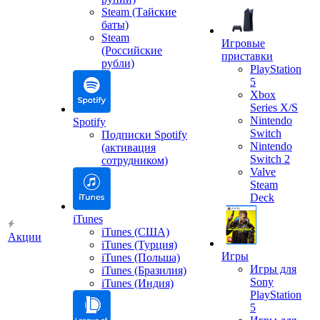
Steam (Тайские
баты)
Steam
Игровые
(Российские
приставки
рубли)
PlayStation
5
Xbox
Series X/S
Nintendo
Spotify
Switch
Подписки Spotify
Nintendo
(активация
Switch 2
сотрудником)
Valve
Steam
Deck
iTunes
iTunes (США)
Акции
iTunes (Турция)
Игры
iTunes (Польша)
Игры для
iTunes (Бразилия)
Sony
iTunes (Индия)
PlayStation
5