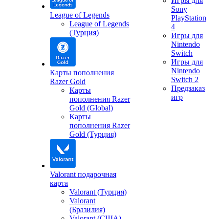
Игры для
Sony
League of Legends
PlayStation
League of Legends
4
(Турция)
Игры для
Nintendo
Switch
Игры для
Nintendo
Карты пополнения
Switch 2
Razer Gold
Предзаказ
Карты
игр
пополнения Razer
Gold (Global)
Карты
пополнения Razer
Gold (Турция)
Valorant подарочная
карта
Valorant (Турция)
Valorant
(Бразилия)
Valorant (США)