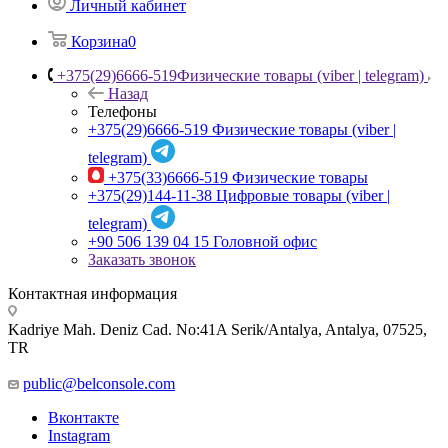
Личный кабинет
Корзина
0
+375(29)6666-519
Физические товары (viber | telegram)
Назад
Телефоны
+375(29)6666-519
Физические товары (viber |
telegram)
+375(33)6666-519
Физические товары
+375(29)144-11-38
Цифровые товары (viber |
telegram)
+90 506 139 04 15
Головной офис
Заказать звонок
Контактная информация
Kadriye Mah. Deniz Cad. No:41A Serik/Antalya, Antalya, 07525,
TR
public@belconsole.com
Вконтакте
Instagram