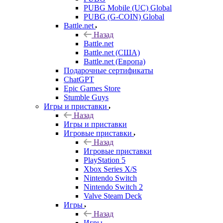
PUBG Mobile (UC) Global
PUBG (G-COIN) Global
Battle.net
Назад
Battle.net
Battle.net (США)
Battle.net (Европа)
Подарочные сертификаты
ChatGPT
Epic Games Store
Stumble Guys
Игры и приставки
Назад
Игры и приставки
Игровые приставки
Назад
Игровые приставки
PlayStation 5
Xbox Series X/S
Nintendo Switch
Nintendo Switch 2
Valve Steam Deck
Игры
Назад
Игры