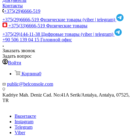
Документы
Контакты
+375(29)6666-519
+375(29)6666-519
Физические товары (viber | telegram)
+375(33)6666-519
Физические товары
+375(29)144-11-38
Цифровые товары (viber | telegram)
+90 506 139 04 15
Головной офис
Заказать звонок
Задать вопрос
Войти
Корзина
0
public@belconsole.com
Kadriye Mah. Deniz Cad. No:41A Serik/Antalya, Antalya, 07525,
TR
Вконтакте
Instagram
Telegram
Viber