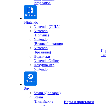
PlayStation
Nintendo
Nintendo (США)
Nintendo
(Польша)
Nintendo
(Великобритания)
Nintendo
Иг
(Бразилия)
ак
Подписки
Nintendo Online
Покупка игр
Nintendo
Steam
Steam (Доллары)
Steam
(Индийские
Игры и приставки
рупии)