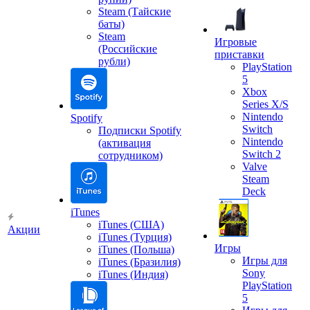
Steam (Тайские
баты)
Steam
Игровые
(Российские
приставки
рубли)
PlayStation
5
Xbox
Series X/S
Nintendo
Spotify
Switch
Подписки Spotify
Nintendo
(активация
Switch 2
сотрудником)
Valve
Steam
Deck
iTunes
iTunes (США)
Акции
iTunes (Турция)
Игры
iTunes (Польша)
Игры для
iTunes (Бразилия)
Sony
iTunes (Индия)
PlayStation
5