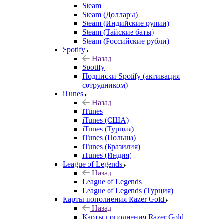
Steam
Steam (Доллары)
Steam (Индийские рупии)
Steam (Тайские баты)
Steam (Российские рубли)
Spotify
Назад
Spotify
Подписки Spotify (активация
сотрудником)
iTunes
Назад
iTunes
iTunes (США)
iTunes (Турция)
iTunes (Польша)
iTunes (Бразилия)
iTunes (Индия)
League of Legends
Назад
League of Legends
League of Legends (Турция)
Карты пополнения Razer Gold
Назад
Карты пополнения Razer Gold