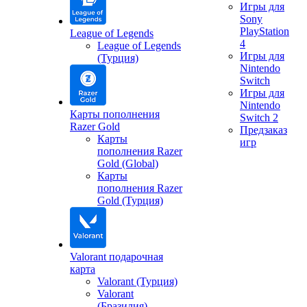
Игры для
Sony
PlayStation
League of Legends
4
League of Legends
Игры для
(Турция)
Nintendo
Switch
Игры для
Nintendo
Карты пополнения
Switch 2
Razer Gold
Предзаказ
Карты
игр
пополнения Razer
Gold (Global)
Карты
пополнения Razer
Gold (Турция)
Valorant подарочная
карта
Valorant (Турция)
Valorant
(Бразилия)