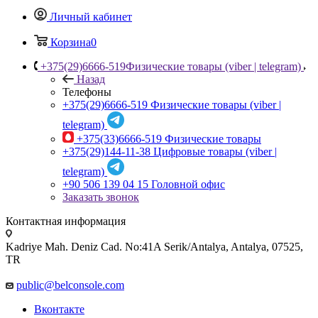
Личный кабинет
Корзина
0
+375(29)6666-519
Физические товары (viber | telegram)
Назад
Телефоны
+375(29)6666-519
Физические товары (viber |
telegram)
+375(33)6666-519
Физические товары
+375(29)144-11-38
Цифровые товары (viber |
telegram)
+90 506 139 04 15
Головной офис
Заказать звонок
Контактная информация
Kadriye Mah. Deniz Cad. No:41A Serik/Antalya, Antalya, 07525,
TR
public@belconsole.com
Вконтакте