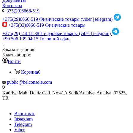
Документы
Контакты
+375(29)6666-519
+375(29)6666-519
Физические товары (viber | telegram)
+375(33)6666-519
Физические товары
+375(29)144-11-38
Цифровые товары (viber | telegram)
+90 506 139 04 15
Головной офис
Заказать звонок
Задать вопрос
Войти
Корзина
0
public@belconsole.com
Kadriye Mah. Deniz Cad. No:41A Serik/Antalya, Antalya, 07525,
TR
Вконтакте
Instagram
Telegram
Viber