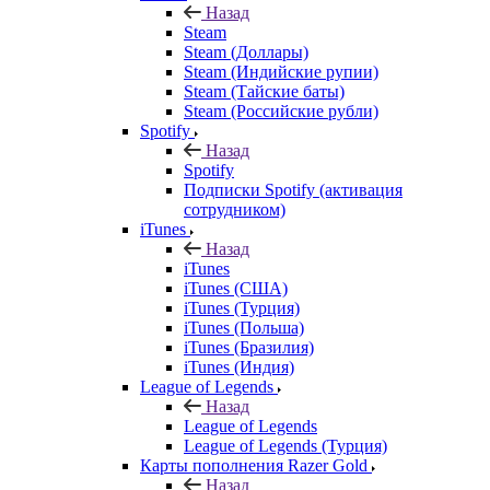
Назад
Steam
Steam (Доллары)
Steam (Индийские рупии)
Steam (Тайские баты)
Steam (Российские рубли)
Spotify
Назад
Spotify
Подписки Spotify (активация
сотрудником)
iTunes
Назад
iTunes
iTunes (США)
iTunes (Турция)
iTunes (Польша)
iTunes (Бразилия)
iTunes (Индия)
League of Legends
Назад
League of Legends
League of Legends (Турция)
Карты пополнения Razer Gold
Назад