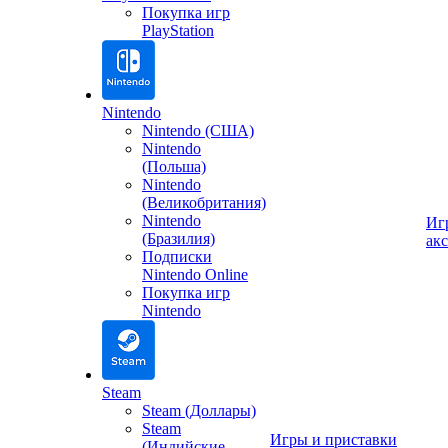
Покупка игр
PlayStation
Nintendo
Nintendo (США)
Nintendo
(Польша)
Nintendo
(Великобритания)
Nintendo
Иг
(Бразилия)
ак
Подписки
Nintendo Online
Покупка игр
Nintendo
Steam
Steam (Доллары)
Steam
Игры и приставки
(Индийские