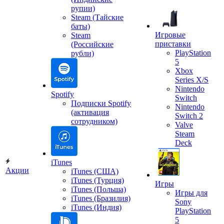
рупии)
Steam (Тайские
баты)
Игровые
Steam
приставки
(Российские
PlayStation
рубли)
5
Xbox
Series X/S
Nintendo
Spotify
Switch
Подписки Spotify
Nintendo
(активация
Switch 2
сотрудником)
Valve
Steam
Deck
iTunes
Акции
iTunes (США)
iTunes (Турция)
Игры
iTunes (Польша)
Игры для
iTunes (Бразилия)
Sony
iTunes (Индия)
PlayStation
5