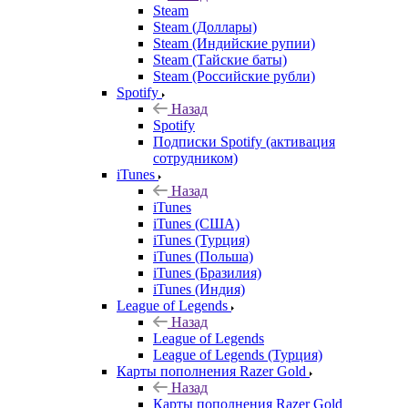
Steam
Steam (Доллары)
Steam (Индийские рупии)
Steam (Тайские баты)
Steam (Российские рубли)
Spotify
Назад
Spotify
Подписки Spotify (активация
сотрудником)
iTunes
Назад
iTunes
iTunes (США)
iTunes (Турция)
iTunes (Польша)
iTunes (Бразилия)
iTunes (Индия)
League of Legends
Назад
League of Legends
League of Legends (Турция)
Карты пополнения Razer Gold
Назад
Карты пополнения Razer Gold