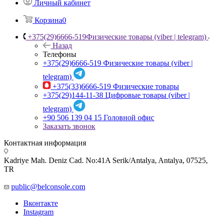
Личный кабинет
Корзина
0
+375(29)6666-519
Физические товары (viber | telegram)
Назад
Телефоны
+375(29)6666-519
Физические товары (viber |
telegram)
+375(33)6666-519
Физические товары
+375(29)144-11-38
Цифровые товары (viber |
telegram)
+90 506 139 04 15
Головной офис
Заказать звонок
Контактная информация
Kadriye Mah. Deniz Cad. No:41A Serik/Antalya, Antalya, 07525,
TR
public@belconsole.com
Вконтакте
Instagram