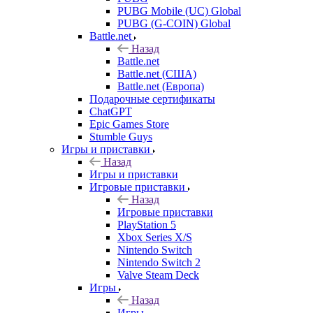
PUBG Mobile (UC) Global
PUBG (G-COIN) Global
Battle.net
Назад
Battle.net
Battle.net (США)
Battle.net (Европа)
Подарочные сертификаты
ChatGPT
Epic Games Store
Stumble Guys
Игры и приставки
Назад
Игры и приставки
Игровые приставки
Назад
Игровые приставки
PlayStation 5
Xbox Series X/S
Nintendo Switch
Nintendo Switch 2
Valve Steam Deck
Игры
Назад
Игры