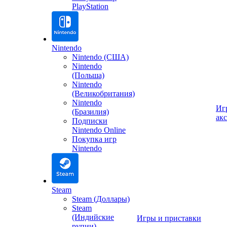
PlayStation
Nintendo
Nintendo (США)
Nintendo
(Польша)
Nintendo
(Великобритания)
Nintendo
Иг
(Бразилия)
ак
Подписки
Nintendo Online
Покупка игр
Nintendo
Steam
Steam (Доллары)
Steam
(Индийские
Игры и приставки
рупии)