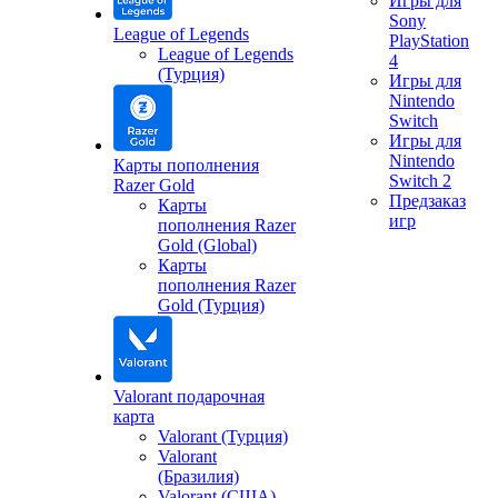
Игры для
Sony
League of Legends
PlayStation
League of Legends
4
(Турция)
Игры для
Nintendo
Switch
Игры для
Nintendo
Карты пополнения
Switch 2
Razer Gold
Предзаказ
Карты
игр
пополнения Razer
Gold (Global)
Карты
пополнения Razer
Gold (Турция)
Valorant подарочная
карта
Valorant (Турция)
Valorant
(Бразилия)
Valorant (США)