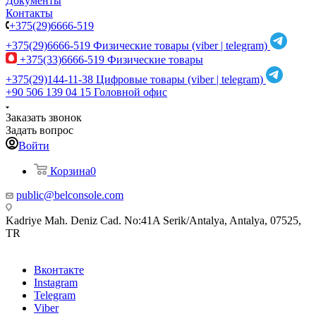
Документы
Контакты
+375(29)6666-519
+375(29)6666-519
Физические товары (viber | telegram)
+375(33)6666-519
Физические товары
+375(29)144-11-38
Цифровые товары (viber | telegram)
+90 506 139 04 15
Головной офис
Заказать звонок
Задать вопрос
Войти
Корзина
0
public@belconsole.com
Kadriye Mah. Deniz Cad. No:41A Serik/Antalya, Antalya, 07525,
TR
Вконтакте
Instagram
Telegram
Viber