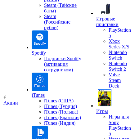
Steam (Тайские
баты)
Steam
Игровые
(Российские
приставки
рубли)
PlayStation
5
Xbox
Series X/S
Nintendo
Spotify
Switch
Подписки Spotify
Nintendo
(активация
Switch 2
сотрудником)
Valve
Steam
Deck
iTunes
iTunes (США)
Акции
iTunes (Турция)
Игры
iTunes (Польша)
Игры для
iTunes (Бразилия)
Sony
iTunes (Индия)
PlayStation
5