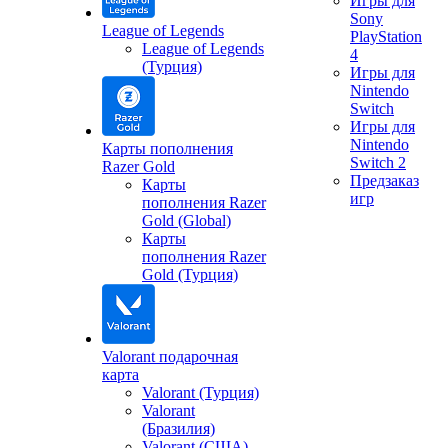
Игры для
Sony
League of Legends
PlayStation
League of Legends
4
(Турция)
Игры для
Nintendo
Switch
Игры для
Nintendo
Карты пополнения
Switch 2
Razer Gold
Предзаказ
Карты
игр
пополнения Razer
Gold (Global)
Карты
пополнения Razer
Gold (Турция)
Valorant подарочная
карта
Valorant (Турция)
Valorant
(Бразилия)
Valorant (США)