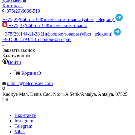
Документы
Контакты
+375(29)6666-519
+375(29)6666-519
Физические товары (viber | telegram)
+375(33)6666-519
Физические товары
+375(29)144-11-38
Цифровые товары (viber | telegram)
+90 506 139 04 15
Головной офис
Заказать звонок
Задать вопрос
Войти
Корзина
0
public@belconsole.com
Kadriye Mah. Deniz Cad. No:41A Serik/Antalya, Antalya, 07525,
TR
Вконтакте
Instagram
Telegram
Viber