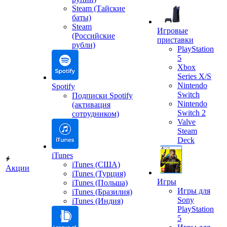
Steam (Тайские
баты)
Steam
Игровые
(Российские
приставки
рубли)
PlayStation
5
Xbox
Series X/S
Nintendo
Spotify
Switch
Подписки Spotify
Nintendo
(активация
Switch 2
сотрудником)
Valve
Steam
Deck
iTunes
iTunes (США)
Акции
iTunes (Турция)
Игры
iTunes (Польша)
Игры для
iTunes (Бразилия)
Sony
iTunes (Индия)
PlayStation
5