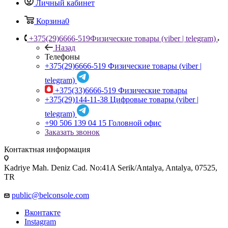
Личный кабинет
Корзина
0
+375(29)6666-519
Физические товары (viber | telegram)
Назад
Телефоны
+375(29)6666-519
Физические товары (viber |
telegram)
+375(33)6666-519
Физические товары
+375(29)144-11-38
Цифровые товары (viber |
telegram)
+90 506 139 04 15
Головной офис
Заказать звонок
Контактная информация
Kadriye Mah. Deniz Cad. No:41A Serik/Antalya, Antalya, 07525,
TR
public@belconsole.com
Вконтакте
Instagram