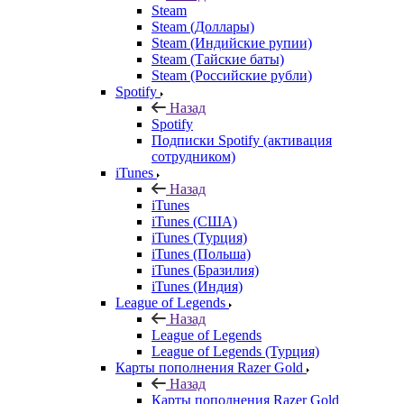
Steam
Steam (Доллары)
Steam (Индийские рупии)
Steam (Тайские баты)
Steam (Российские рубли)
Spotify
Назад
Spotify
Подписки Spotify (активация
сотрудником)
iTunes
Назад
iTunes
iTunes (США)
iTunes (Турция)
iTunes (Польша)
iTunes (Бразилия)
iTunes (Индия)
League of Legends
Назад
League of Legends
League of Legends (Турция)
Карты пополнения Razer Gold
Назад
Карты пополнения Razer Gold