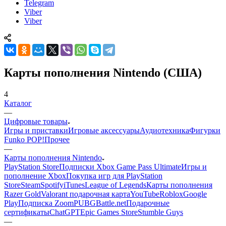
Telegram
Viber
Viber
Карты пополнения Nintendo (США)
4
Каталог
—
Цифровые товары
Игры и приставки
Игровые аксессуары
Аудиотехника
Фигурки
Funko POP!
Прочее
—
Карты пополнения Nintendo
PlayStation Store
Подписки Xbox Game Pass Ultimate
Игры и
пополнение Xbox
Покупка игр для PlayStation
Store
Steam
Spotify
iTunes
League of Legends
Карты пополнения
Razer Gold
Valorant подарочная карта
YouTube
Roblox
Google
Play
Подписка Zoom
PUBG
Battle.net
Подарочные
сертификаты
ChatGPT
Epic Games Store
Stumble Guys
—