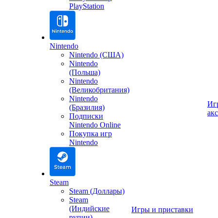
PlayStation
Nintendo
Nintendo (США)
Nintendo
(Польша)
Nintendo
(Великобритания)
Nintendo
Иг
(Бразилия)
ак
Подписки
Nintendo Online
Покупка игр
Nintendo
Steam
Steam (Доллары)
Steam
(Индийские
Игры и приставки
рупии)