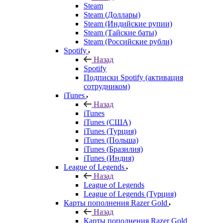
Steam
Steam (Доллары)
Steam (Индийские рупии)
Steam (Тайские баты)
Steam (Российские рубли)
Spotify
Назад
Spotify
Подписки Spotify (активация
сотрудником)
iTunes
Назад
iTunes
iTunes (США)
iTunes (Турция)
iTunes (Польша)
iTunes (Бразилия)
iTunes (Индия)
League of Legends
Назад
League of Legends
League of Legends (Турция)
Карты пополнения Razer Gold
Назад
Карты пополнения Razer Gold