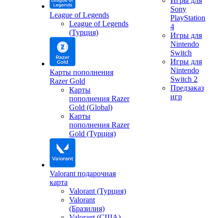
Игры для
Sony
League of Legends
PlayStation
League of Legends
4
(Турция)
Игры для
Nintendo
Switch
Игры для
Nintendo
Карты пополнения
Switch 2
Razer Gold
Предзаказ
Карты
игр
пополнения Razer
Gold (Global)
Карты
пополнения Razer
Gold (Турция)
Valorant подарочная
карта
Valorant (Турция)
Valorant
(Бразилия)
Valorant (США)