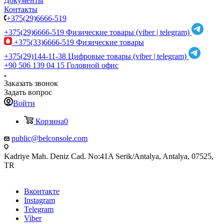
Документы
Контакты
+375(29)6666-519
+375(29)6666-519
Физические товары (viber | telegram)
+375(33)6666-519
Физические товары
+375(29)144-11-38
Цифровые товары (viber | telegram)
+90 506 139 04 15
Головной офис
Заказать звонок
Задать вопрос
Войти
Корзина
0
public@belconsole.com
Kadriye Mah. Deniz Cad. No:41A Serik/Antalya, Antalya, 07525,
TR
Вконтакте
Instagram
Telegram
Viber