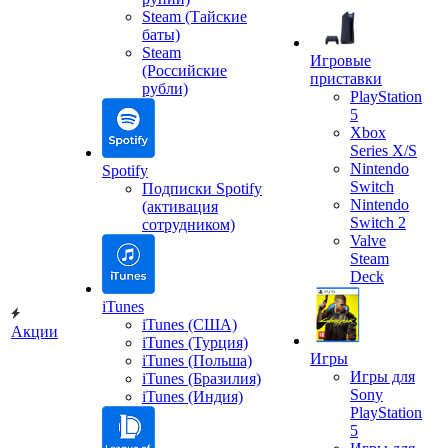
Steam (Тайские
баты)
Steam
Игровые
(Российские
приставки
рубли)
PlayStation
5
Xbox
Series X/S
Nintendo
Spotify
Switch
Подписки Spotify
Nintendo
(активация
Switch 2
сотрудником)
Valve
Steam
Deck
iTunes
iTunes (США)
Акции
iTunes (Турция)
Игры
iTunes (Польша)
Игры для
iTunes (Бразилия)
Sony
iTunes (Индия)
PlayStation
5