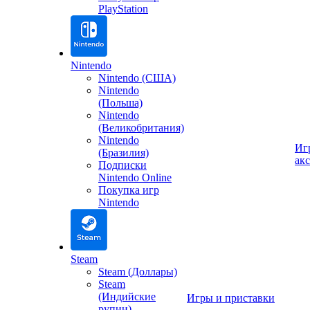
PlayStation
Nintendo
Nintendo (США)
Nintendo
(Польша)
Nintendo
(Великобритания)
Nintendo
Иг
(Бразилия)
ак
Подписки
Nintendo Online
Покупка игр
Nintendo
Steam
Steam (Доллары)
Steam
(Индийские
Игры и приставки
рупии)