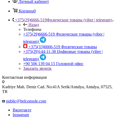
Личный кабинет
Корзина
0
+375(29)6666-519
Физические товары (viber | telegram)
Назад
Телефоны
+375(29)6666-519
Физические товары (viber |
telegram)
+375(33)6666-519
Физические товары
+375(29)144-11-38
Цифровые товары (viber |
telegram)
+90 506 139 04 15
Головной офис
Заказать звонок
Контактная информация
Kadriye Mah. Deniz Cad. No:41A Serik/Antalya, Antalya, 07525,
TR
public@belconsole.com
Вконтакте
Instagram