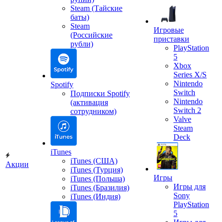
Steam (Тайские
баты)
Steam
Игровые
(Российские
приставки
рубли)
PlayStation
5
Xbox
Series X/S
Nintendo
Spotify
Switch
Подписки Spotify
Nintendo
(активация
Switch 2
сотрудником)
Valve
Steam
Deck
iTunes
iTunes (США)
Акции
iTunes (Турция)
Игры
iTunes (Польша)
Игры для
iTunes (Бразилия)
Sony
iTunes (Индия)
PlayStation
5