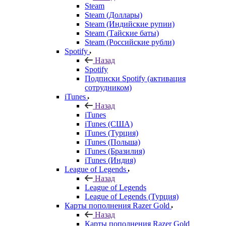
Steam
Steam (Доллары)
Steam (Индийские рупии)
Steam (Тайские баты)
Steam (Российские рубли)
Spotify
Назад
Spotify
Подписки Spotify (активация
сотрудником)
iTunes
Назад
iTunes
iTunes (США)
iTunes (Турция)
iTunes (Польша)
iTunes (Бразилия)
iTunes (Индия)
League of Legends
Назад
League of Legends
League of Legends (Турция)
Карты пополнения Razer Gold
Назад
Карты пополнения Razer Gold