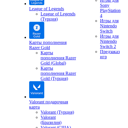
Игры для
Sony
League of Legends
PlayStation
League of Legends
4
(Турция)
Игры для
Nintendo
Switch
Игры для
Nintendo
Карты пополнения
Switch 2
Razer Gold
Предзаказ
Карты
игр
пополнения Razer
Gold (Global)
Карты
пополнения Razer
Gold (Турция)
Valorant подарочная
карта
Valorant (Турция)
Valorant
(Бразилия)
Valorant (США)