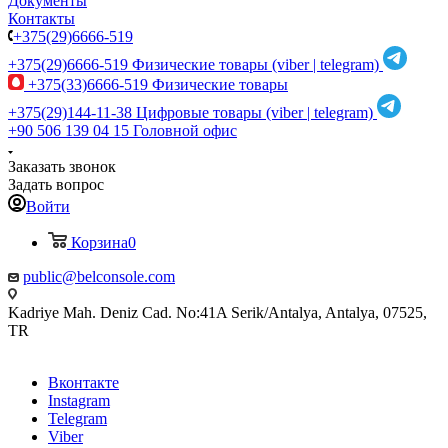
Документы
Контакты
+375(29)6666-519
+375(29)6666-519
Физические товары (viber | telegram)
+375(33)6666-519
Физические товары
+375(29)144-11-38
Цифровые товары (viber | telegram)
+90 506 139 04 15
Головной офис
Заказать звонок
Задать вопрос
Войти
Корзина
0
public@belconsole.com
Kadriye Mah. Deniz Cad. No:41A Serik/Antalya, Antalya, 07525,
TR
Вконтакте
Instagram
Telegram
Viber