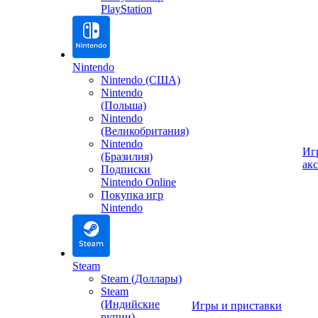
PlayStation
Nintendo
Nintendo (США)
Nintendo
(Польша)
Nintendo
(Великобритания)
Nintendo
Иг
(Бразилия)
ак
Подписки
Nintendo Online
Покупка игр
Nintendo
Steam
Steam (Доллары)
Steam
(Индийские
Игры и приставки
рупии)