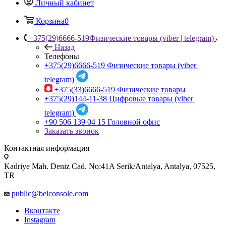
Личный кабинет
Корзина
0
+375(29)6666-519
Физические товары (viber | telegram)
Назад
Телефоны
+375(29)6666-519
Физические товары (viber |
telegram)
+375(33)6666-519
Физические товары
+375(29)144-11-38
Цифровые товары (viber |
telegram)
+90 506 139 04 15
Головной офис
Заказать звонок
Контактная информация
Kadriye Mah. Deniz Cad. No:41A Serik/Antalya, Antalya, 07525,
TR
public@belconsole.com
Вконтакте
Instagram