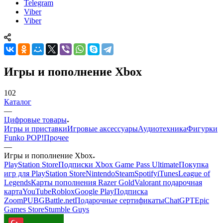
Telegram
Viber
Viber
Игры и пополнение Xbox
102
Каталог
—
Цифровые товары
Игры и приставки
Игровые аксессуары
Аудиотехника
Фигурки
Funko POP!
Прочее
—
Игры и пополнение Xbox
PlayStation Store
Подписки Xbox Game Pass Ultimate
Покупка
игр для PlayStation Store
Nintendo
Steam
Spotify
iTunes
League of
Legends
Карты пополнения Razer Gold
Valorant подарочная
карта
YouTube
Roblox
Google Play
Подписка
Zoom
PUBG
Battle.net
Подарочные сертификаты
ChatGPT
Epic
Games Store
Stumble Guys