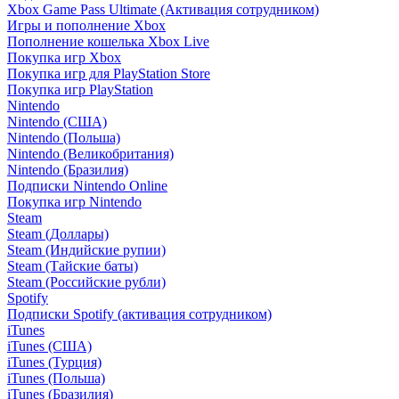
Xbox Game Pass Ultimate (Активация сотрудником)
Игры и пополнение Xbox
Пополнение кошелька Xbox Live
Покупка игр Xbox
Покупка игр для PlayStation Store
Покупка игр PlayStation
Nintendo
Nintendo (США)
Nintendo (Польша)
Nintendo (Великобритания)
Nintendo (Бразилия)
Подписки Nintendo Online
Покупка игр Nintendo
Steam
Steam (Доллары)
Steam (Индийские рупии)
Steam (Тайские баты)
Steam (Российские рубли)
Spotify
Подписки Spotify (активация сотрудником)
iTunes
iTunes (США)
iTunes (Турция)
iTunes (Польша)
iTunes (Бразилия)