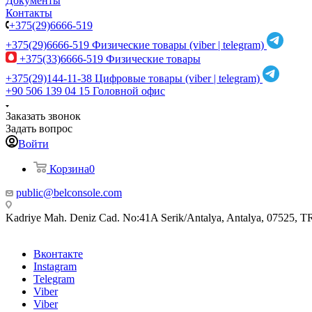
Документы
Контакты
+375(29)6666-519
+375(29)6666-519
Физические товары (viber | telegram)
+375(33)6666-519
Физические товары
+375(29)144-11-38
Цифровые товары (viber | telegram)
+90 506 139 04 15
Головной офис
Заказать звонок
Задать вопрос
Войти
Корзина
0
public@belconsole.com
Kadriye Mah. Deniz Cad. No:41A Serik/Antalya, Antalya, 07525, T
Вконтакте
Instagram
Telegram
Viber
Viber