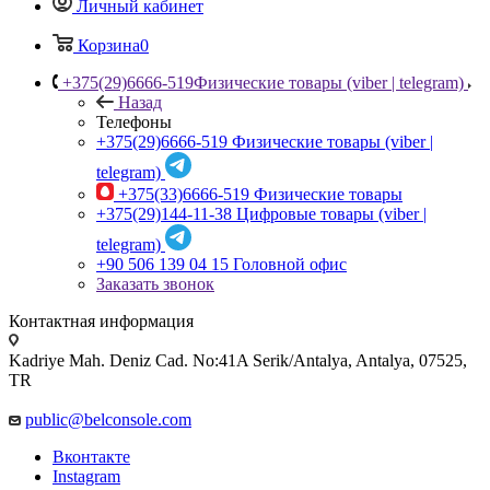
Личный кабинет
Корзина
0
+375(29)6666-519
Физические товары (viber | telegram)
Назад
Телефоны
+375(29)6666-519
Физические товары (viber |
telegram)
+375(33)6666-519
Физические товары
+375(29)144-11-38
Цифровые товары (viber |
telegram)
+90 506 139 04 15
Головной офис
Заказать звонок
Контактная информация
Kadriye Mah. Deniz Cad. No:41A Serik/Antalya, Antalya, 07525,
TR
public@belconsole.com
Вконтакте
Instagram