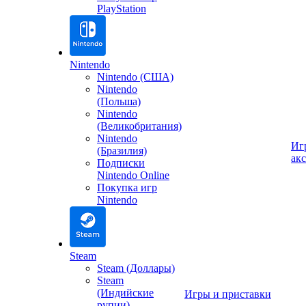
PlayStation
Nintendo
Nintendo (США)
Nintendo
(Польша)
Nintendo
(Великобритания)
Nintendo
Иг
(Бразилия)
ак
Подписки
Nintendo Online
Покупка игр
Nintendo
Steam
Steam (Доллары)
Steam
(Индийские
Игры и приставки
рупии)