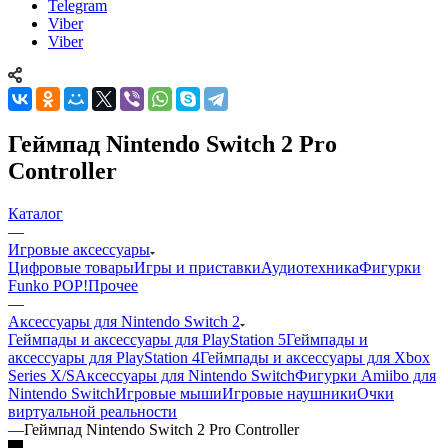
Telegram
Viber
Viber
Геймпад Nintendo Switch 2 Pro
Controller
Каталог
—
Игровые аксессуары
Цифровые товары
Игры и приставки
Аудиотехника
Фигурки
Funko POP!
Прочее
—
Аксессуары для Nintendo Switch 2
Геймпады и аксессуары для PlayStation 5
Геймпады и
аксессуары для PlayStation 4
Геймпады и аксессуары для Xbox
Series X/S
Аксессуары для Nintendo Switch
Фигурки Amiibo для
Nintendo Switch
Игровые мыши
Игровые наушники
Очки
виртуальной реальности
—
Геймпад Nintendo Switch 2 Pro Controller