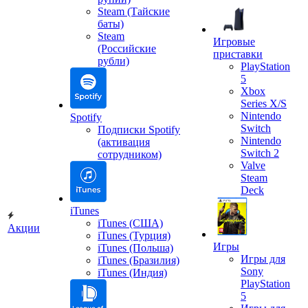
Steam (Тайские
баты)
Steam
Игровые
(Российские
приставки
рубли)
PlayStation
5
Xbox
Series X/S
Nintendo
Spotify
Switch
Подписки Spotify
Nintendo
(активация
Switch 2
сотрудником)
Valve
Steam
Deck
iTunes
iTunes (США)
Акции
iTunes (Турция)
Игры
iTunes (Польша)
Игры для
iTunes (Бразилия)
Sony
iTunes (Индия)
PlayStation
5