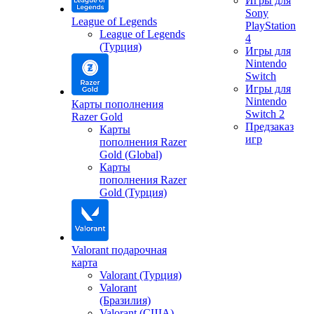
Игры для
Sony
League of Legends
PlayStation
League of Legends
4
(Турция)
Игры для
Nintendo
Switch
Игры для
Nintendo
Карты пополнения
Switch 2
Razer Gold
Предзаказ
Карты
игр
пополнения Razer
Gold (Global)
Карты
пополнения Razer
Gold (Турция)
Valorant подарочная
карта
Valorant (Турция)
Valorant
(Бразилия)
Valorant (США)