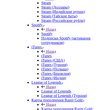
Steam
Steam (Доллары)
Steam (Индийские рупии)
Steam (Тайские баты)
Steam (Российские рубли)
Spotify
Назад
Spotify
Подписки Spotify (активация
сотрудником)
iTunes
Назад
iTunes
iTunes (США)
iTunes (Турция)
iTunes (Польша)
iTunes (Бразилия)
iTunes (Индия)
League of Legends
Назад
League of Legends
League of Legends (Турция)
Карты пополнения Razer Gold
Назад
Карты пополнения Razer Gold