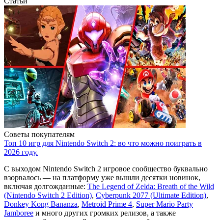
Статьи
Советы покупателям
Топ 10 игр для Nintendo Switch 2: во что можно поиграть в
2026 году.
С выходом Nintendo Switch 2 игровое сообщество буквально
взорвалось — на платформу уже вышли десятки новинок,
включая долгожданные:
The Legend of Zelda: Breath of the Wild
(Nintendo Switch 2 Edition)
,
Cyberpunk 2077 (Ultimate Edition)
,
Donkey Kong Bananza
,
Metroid Prime 4
,
Super Mario Party
Jamboree
и много других громких релизов, а также