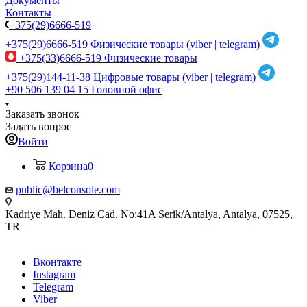
Документы
Контакты
+375(29)6666-519
+375(29)6666-519
Физические товары (viber | telegram)
+375(33)6666-519
Физические товары
+375(29)144-11-38
Цифровые товары (viber | telegram)
+90 506 139 04 15
Головной офис
Заказать звонок
Задать вопрос
Войти
Корзина
0
public@belconsole.com
Kadriye Mah. Deniz Cad. No:41A Serik/Antalya, Antalya, 07525,
TR
Вконтакте
Instagram
Telegram
Viber