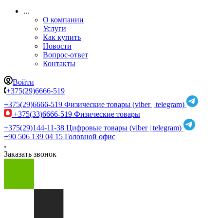
...
О компании
Услуги
Как купить
Новости
Вопрос-ответ
Контакты
Войти
+375(29)6666-519
+375(29)6666-519
Физические товары (viber | telegram)
+375(33)6666-519
Физические товары
+375(29)144-11-38
Цифровые товары (viber | telegram)
+90 506 139 04 15
Головной офис
Заказать звонок