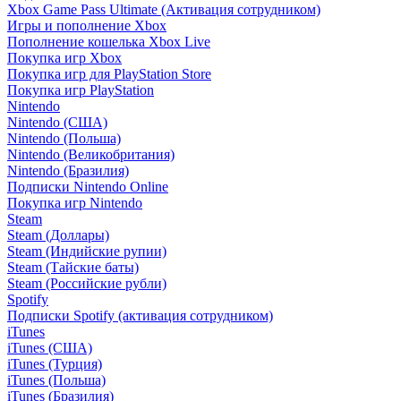
Xbox Game Pass Ultimate (Активация сотрудником)
Игры и пополнение Xbox
Пополнение кошелька Xbox Live
Покупка игр Xbox
Покупка игр для PlayStation Store
Покупка игр PlayStation
Nintendo
Nintendo (США)
Nintendo (Польша)
Nintendo (Великобритания)
Nintendo (Бразилия)
Подписки Nintendo Online
Покупка игр Nintendo
Steam
Steam (Доллары)
Steam (Индийские рупии)
Steam (Тайские баты)
Steam (Российские рубли)
Spotify
Подписки Spotify (активация сотрудником)
iTunes
iTunes (США)
iTunes (Турция)
iTunes (Польша)
iTunes (Бразилия)