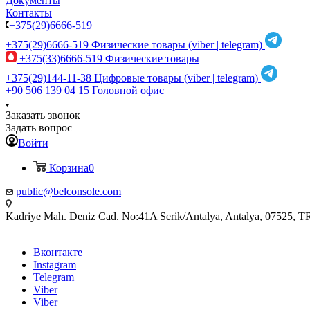
Документы
Контакты
+375(29)6666-519
+375(29)6666-519
Физические товары (viber | telegram)
+375(33)6666-519
Физические товары
+375(29)144-11-38
Цифровые товары (viber | telegram)
+90 506 139 04 15
Головной офис
Заказать звонок
Задать вопрос
Войти
Корзина
0
public@belconsole.com
Kadriye Mah. Deniz Cad. No:41A Serik/Antalya, Antalya, 07525, T
Вконтакте
Instagram
Telegram
Viber
Viber