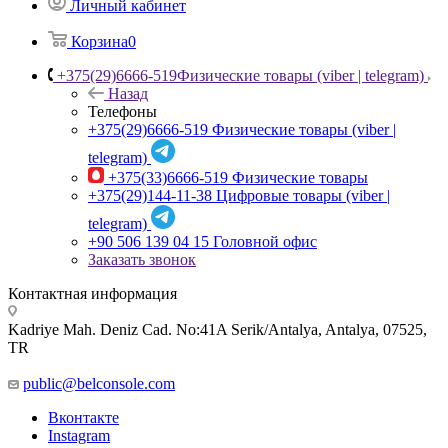
Личный кабинет
Корзина
0
+375(29)6666-519
Физические товары (viber | telegram)
Назад
Телефоны
+375(29)6666-519
Физические товары (viber |
telegram)
+375(33)6666-519
Физические товары
+375(29)144-11-38
Цифровые товары (viber |
telegram)
+90 506 139 04 15
Головной офис
Заказать звонок
Контактная информация
Kadriye Mah. Deniz Cad. No:41A Serik/Antalya, Antalya, 07525,
TR
public@belconsole.com
Вконтакте
Instagram