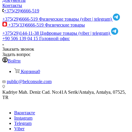
Документы
Контакты
+375(29)6666-519
+375(29)6666-519
Физические товары (viber | telegram)
+375(33)6666-519
Физические товары
+375(29)144-11-38
Цифровые товары (viber | telegram)
+90 506 139 04 15
Головной офис
Заказать звонок
Задать вопрос
Войти
Корзина
0
public@belconsole.com
Kadriye Mah. Deniz Cad. No:41A Serik/Antalya, Antalya, 07525,
TR
Вконтакте
Instagram
Telegram
Viber