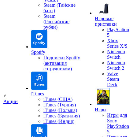
Steam (Тайские
баты)
Steam
Игровые
(Российские
приставки
рубли)
PlayStation
5
Xbox
Series X/S
Nintendo
Spotify
Switch
Подписки Spotify
Nintendo
(активация
Switch 2
сотрудником)
Valve
Steam
Deck
iTunes
iTunes (США)
Акции
iTunes (Турция)
Игры
iTunes (Польша)
Игры для
iTunes (Бразилия)
Sony
iTunes (Индия)
PlayStation
5