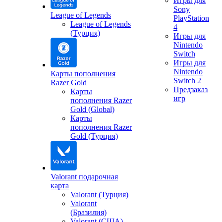
Игры для
Sony
League of Legends
PlayStation
League of Legends
4
(Турция)
Игры для
Nintendo
Switch
Игры для
Nintendo
Карты пополнения
Switch 2
Razer Gold
Предзаказ
Карты
игр
пополнения Razer
Gold (Global)
Карты
пополнения Razer
Gold (Турция)
Valorant подарочная
карта
Valorant (Турция)
Valorant
(Бразилия)
Valorant (США)