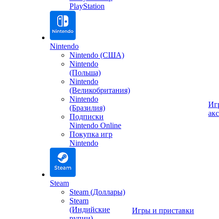
PlayStation
Nintendo
Nintendo (США)
Nintendo
(Польша)
Nintendo
(Великобритания)
Nintendo
Иг
(Бразилия)
ак
Подписки
Nintendo Online
Покупка игр
Nintendo
Steam
Steam (Доллары)
Steam
(Индийские
Игры и приставки
рупии)