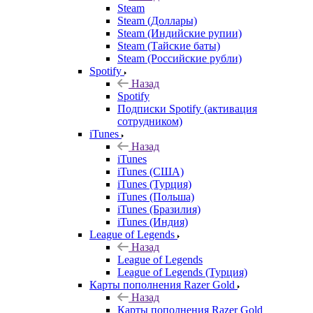
Steam
Steam (Доллары)
Steam (Индийские рупии)
Steam (Тайские баты)
Steam (Российские рубли)
Spotify
Назад
Spotify
Подписки Spotify (активация
сотрудником)
iTunes
Назад
iTunes
iTunes (США)
iTunes (Турция)
iTunes (Польша)
iTunes (Бразилия)
iTunes (Индия)
League of Legends
Назад
League of Legends
League of Legends (Турция)
Карты пополнения Razer Gold
Назад
Карты пополнения Razer Gold