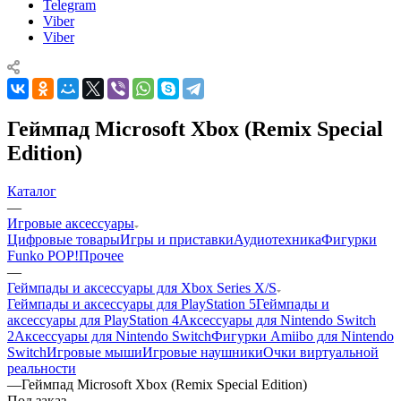
Telegram
Viber
Viber
Геймпад Microsoft Xbox (Remix Special
Edition)
Каталог
—
Игровые аксессуары
Цифровые товары
Игры и приставки
Аудиотехника
Фигурки
Funko POP!
Прочее
—
Геймпады и аксессуары для Xbox Series X/S
Геймпады и аксессуары для PlayStation 5
Геймпады и
аксессуары для PlayStation 4
Аксессуары для Nintendo Switch
2
Аксессуары для Nintendo Switch
Фигурки Amiibo для Nintendo
Switch
Игровые мыши
Игровые наушники
Очки виртуальной
реальности
—
Геймпад Microsoft Xbox (Remix Special Edition)
Под заказ