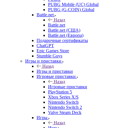
PUBG Mobile (UC) Global
PUBG (G-COIN) Global
Battle.net
Назад
Battle.net
Battle.net (США)
Battle.net (Европа)
Подарочные сертификаты
ChatGPT
Epic Games Store
Stumble Guys
Игры и приставки
Назад
Игры и приставки
Игровые приставки
Назад
Игровые приставки
PlayStation 5
Xbox Series X/S
Nintendo Switch
Nintendo Switch 2
Valve Steam Deck
Игры
Назад
Игры