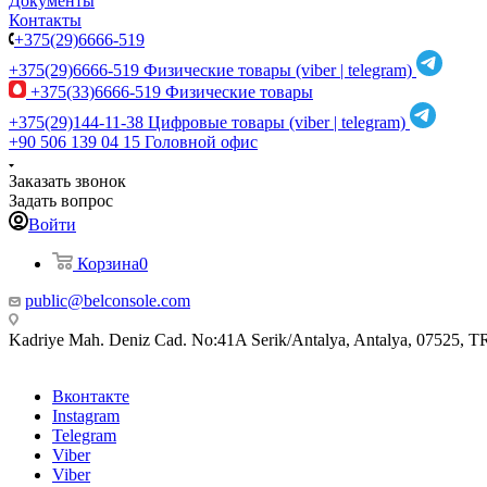
Документы
Контакты
+375(29)6666-519
+375(29)6666-519
Физические товары (viber | telegram)
+375(33)6666-519
Физические товары
+375(29)144-11-38
Цифровые товары (viber | telegram)
+90 506 139 04 15
Головной офис
Заказать звонок
Задать вопрос
Войти
Корзина
0
public@belconsole.com
Kadriye Mah. Deniz Cad. No:41A Serik/Antalya, Antalya, 07525, T
Вконтакте
Instagram
Telegram
Viber
Viber