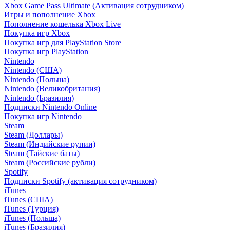
Xbox Game Pass Ultimate (Активация сотрудником)
Игры и пополнение Xbox
Пополнение кошелька Xbox Live
Покупка игр Xbox
Покупка игр для PlayStation Store
Покупка игр PlayStation
Nintendo
Nintendo (США)
Nintendo (Польша)
Nintendo (Великобритания)
Nintendo (Бразилия)
Подписки Nintendo Online
Покупка игр Nintendo
Steam
Steam (Доллары)
Steam (Индийские рупии)
Steam (Тайские баты)
Steam (Российские рубли)
Spotify
Подписки Spotify (активация сотрудником)
iTunes
iTunes (США)
iTunes (Турция)
iTunes (Польша)
iTunes (Бразилия)