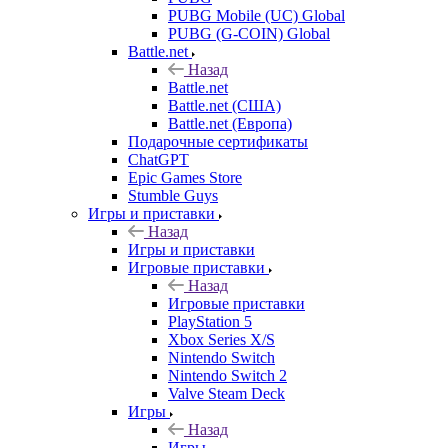
PUBG Mobile (UC) Global
PUBG (G-COIN) Global
Battle.net
Назад
Battle.net
Battle.net (США)
Battle.net (Европа)
Подарочные сертификаты
ChatGPT
Epic Games Store
Stumble Guys
Игры и приставки
Назад
Игры и приставки
Игровые приставки
Назад
Игровые приставки
PlayStation 5
Xbox Series X/S
Nintendo Switch
Nintendo Switch 2
Valve Steam Deck
Игры
Назад
Игры