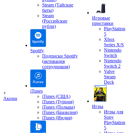
Steam (Тайские
баты)
Steam
Игровые
(Российские
приставки
рубли)
PlayStation
5
Xbox
Series X/S
Nintendo
Spotify
Switch
Подписки Spotify
Nintendo
(активация
Switch 2
сотрудником)
Valve
Steam
Deck
iTunes
iTunes (США)
Акции
iTunes (Турция)
Игры
iTunes (Польша)
Игры для
iTunes (Бразилия)
Sony
iTunes (Индия)
PlayStation
5