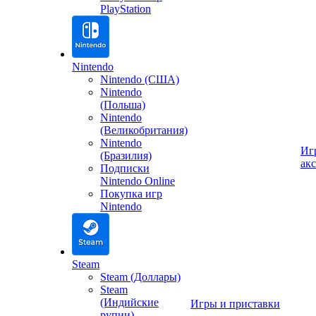
PlayStation
Nintendo
Nintendo (США)
Nintendo
(Польша)
Nintendo
(Великобритания)
Nintendo
Иг
(Бразилия)
ак
Подписки
Nintendo Online
Покупка игр
Nintendo
Steam
Steam (Доллары)
Steam
(Индийские
Игры и приставки
рупии)