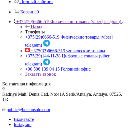
Личный кабинет
Корзина
0
+375(29)6666-519
Физические товары (viber | telegram)
Назад
Телефоны
+375(29)6666-519
Физические товары (viber |
telegram)
+375(33)6666-519
Физические товары
+375(29)144-11-38
Цифровые товары (viber |
telegram)
+90 506 139 04 15
Головной офис
Заказать звонок
Контактная информация
Kadriye Mah. Deniz Cad. No:41A Serik/Antalya, Antalya, 07525,
TR
public@belconsole.com
Вконтакте
Instagram