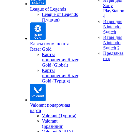
Игры для
Sony
League of Legends
PlayStation
League of Legends
4
(Турция)
Игры для
Nintendo
Switch
Игры для
Nintendo
Карты пополнения
Switch 2
Razer Gold
Предзаказ
Карты
игр
пополнения Razer
Gold (Global)
Карты
пополнения Razer
Gold (Турция)
Valorant подарочная
карта
Valorant (Турция)
Valorant
(Бразилия)
Valorant (США)