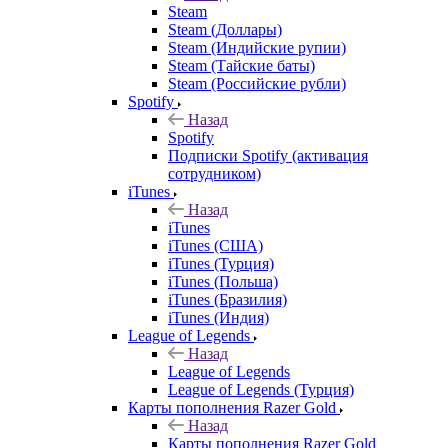
Steam
Steam (Доллары)
Steam (Индийские рупии)
Steam (Тайские баты)
Steam (Российские рубли)
Spotify
Назад
Spotify
Подписки Spotify (активация
сотрудником)
iTunes
Назад
iTunes
iTunes (США)
iTunes (Турция)
iTunes (Польша)
iTunes (Бразилия)
iTunes (Индия)
League of Legends
Назад
League of Legends
League of Legends (Турция)
Карты пополнения Razer Gold
Назад
Карты пополнения Razer Gold