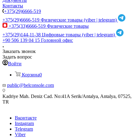
Документы
Контакты
+375(29)6666-519
+375(29)6666-519
Физические товары (viber | telegram)
+375(33)6666-519
Физические товары
+375(29)144-11-38
Цифровые товары (viber | telegram)
+90 506 139 04 15
Головной офис
Заказать звонок
Задать вопрос
Войти
Корзина
0
public@belconsole.com
Kadriye Mah. Deniz Cad. No:41A Serik/Antalya, Antalya, 07525,
TR
Вконтакте
Instagram
Telegram
Viber