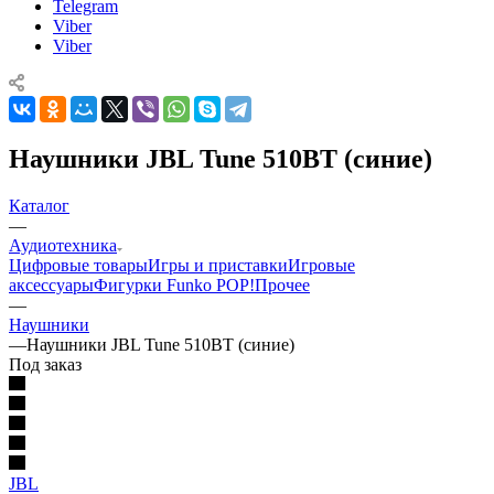
Telegram
Viber
Viber
Наушники JBL Tune 510BT (синие)
Каталог
—
Аудиотехника
Цифровые товары
Игры и приставки
Игровые
аксессуары
Фигурки Funko POP!
Прочее
—
Наушники
—
Наушники JBL Tune 510BT (синие)
Под заказ
JBL