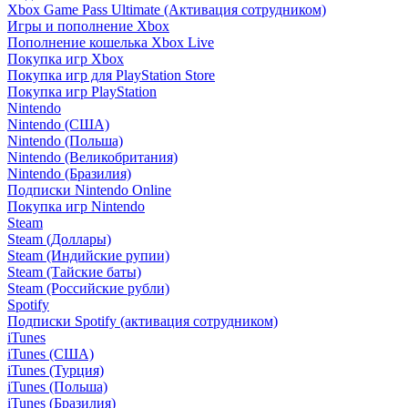
Xbox Game Pass Ultimate (Активация сотрудником)
Игры и пополнение Xbox
Пополнение кошелька Xbox Live
Покупка игр Xbox
Покупка игр для PlayStation Store
Покупка игр PlayStation
Nintendo
Nintendo (США)
Nintendo (Польша)
Nintendo (Великобритания)
Nintendo (Бразилия)
Подписки Nintendo Online
Покупка игр Nintendo
Steam
Steam (Доллары)
Steam (Индийские рупии)
Steam (Тайские баты)
Steam (Российские рубли)
Spotify
Подписки Spotify (активация сотрудником)
iTunes
iTunes (США)
iTunes (Турция)
iTunes (Польша)
iTunes (Бразилия)