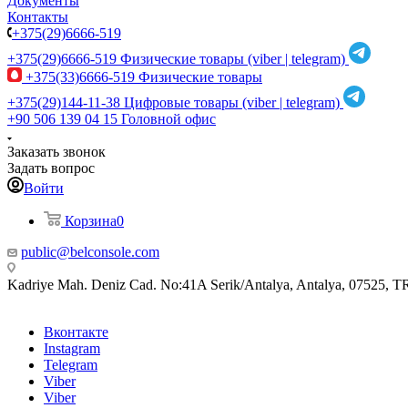
Документы
Контакты
+375(29)6666-519
+375(29)6666-519
Физические товары (viber | telegram)
+375(33)6666-519
Физические товары
+375(29)144-11-38
Цифровые товары (viber | telegram)
+90 506 139 04 15
Головной офис
Заказать звонок
Задать вопрос
Войти
Корзина
0
public@belconsole.com
Kadriye Mah. Deniz Cad. No:41A Serik/Antalya, Antalya, 07525, T
Вконтакте
Instagram
Telegram
Viber
Viber