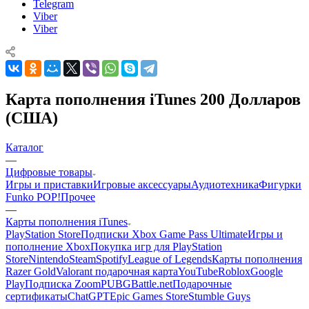
Telegram
Viber
Viber
Карта пополнения iTunes 200 Долларов
(США)
Каталог
—
Цифровые товары
Игры и приставки
Игровые аксессуары
Аудиотехника
Фигурки
Funko POP!
Прочее
—
Карты пополнения iTunes
PlayStation Store
Подписки Xbox Game Pass Ultimate
Игры и
пополнение Xbox
Покупка игр для PlayStation
Store
Nintendo
Steam
Spotify
League of Legends
Карты пополнения
Razer Gold
Valorant подарочная карта
YouTube
Roblox
Google
Play
Подписка Zoom
PUBG
Battle.net
Подарочные
сертификаты
ChatGPT
Epic Games Store
Stumble Guys
—