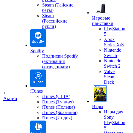
Steam (Тайские
баты)
Steam
Игровые
(Российские
приставки
рубли)
PlayStation
5
Xbox
Series X/S
Nintendo
Spotify
Switch
Подписки Spotify
Nintendo
(активация
Switch 2
сотрудником)
Valve
Steam
Deck
iTunes
iTunes (США)
Акции
iTunes (Турция)
Игры
iTunes (Польша)
Игры для
iTunes (Бразилия)
Sony
iTunes (Индия)
PlayStation
5