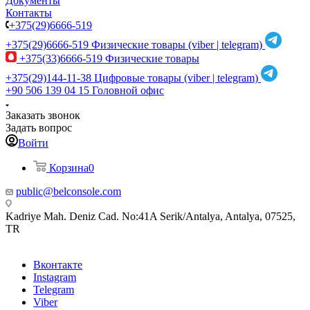
Документы
Контакты
+375(29)6666-519
+375(29)6666-519
Физические товары (viber | telegram)
+375(33)6666-519
Физические товары
+375(29)144-11-38
Цифровые товары (viber | telegram)
+90 506 139 04 15
Головной офис
Заказать звонок
Задать вопрос
Войти
Корзина
0
public@belconsole.com
Kadriye Mah. Deniz Cad. No:41A Serik/Antalya, Antalya, 07525,
TR
Вконтакте
Instagram
Telegram
Viber