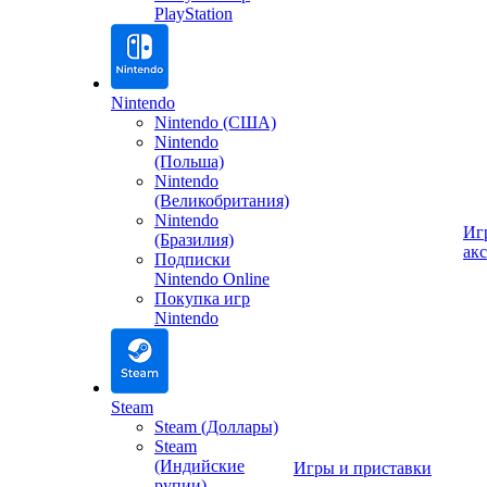
PlayStation
Nintendo
Nintendo (США)
Nintendo
(Польша)
Nintendo
(Великобритания)
Nintendo
Иг
(Бразилия)
ак
Подписки
Nintendo Online
Покупка игр
Nintendo
Steam
Steam (Доллары)
Steam
(Индийские
Игры и приставки
рупии)