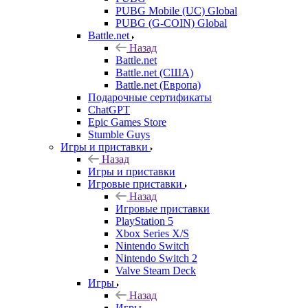
PUBG Mobile (UC) Global
PUBG (G-COIN) Global
Battle.net
Назад
Battle.net
Battle.net (США)
Battle.net (Европа)
Подарочные сертификаты
ChatGPT
Epic Games Store
Stumble Guys
Игры и приставки
Назад
Игры и приставки
Игровые приставки
Назад
Игровые приставки
PlayStation 5
Xbox Series X/S
Nintendo Switch
Nintendo Switch 2
Valve Steam Deck
Игры
Назад
Игры