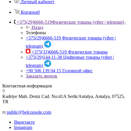
Личный кабинет
Корзина
0
+375(29)6666-519
Физические товары (viber | telegram)
Назад
Телефоны
+375(29)6666-519
Физические товары (viber |
telegram)
+375(33)6666-519
Физические товары
+375(29)144-11-38
Цифровые товары (viber |
telegram)
+90 506 139 04 15
Головной офис
Заказать звонок
Контактная информация
Kadriye Mah. Deniz Cad. No:41A Serik/Antalya, Antalya, 07525,
TR
public@belconsole.com
Вконтакте
Instagram