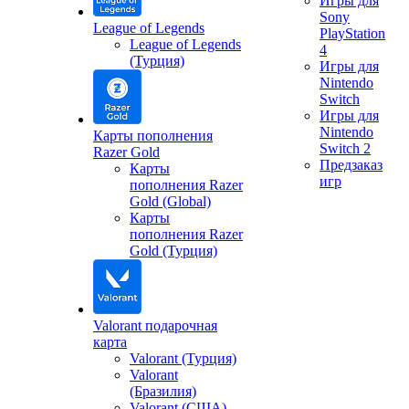
Игры для
Sony
League of Legends
PlayStation
League of Legends
4
(Турция)
Игры для
Nintendo
Switch
Игры для
Nintendo
Карты пополнения
Switch 2
Razer Gold
Предзаказ
Карты
игр
пополнения Razer
Gold (Global)
Карты
пополнения Razer
Gold (Турция)
Valorant подарочная
карта
Valorant (Турция)
Valorant
(Бразилия)
Valorant (США)