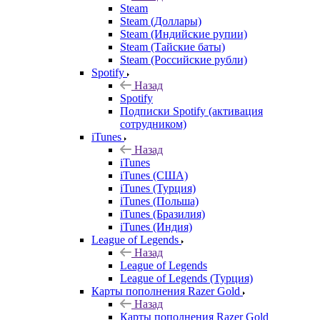
Steam
Steam (Доллары)
Steam (Индийские рупии)
Steam (Тайские баты)
Steam (Российские рубли)
Spotify
Назад
Spotify
Подписки Spotify (активация
сотрудником)
iTunes
Назад
iTunes
iTunes (США)
iTunes (Турция)
iTunes (Польша)
iTunes (Бразилия)
iTunes (Индия)
League of Legends
Назад
League of Legends
League of Legends (Турция)
Карты пополнения Razer Gold
Назад
Карты пополнения Razer Gold