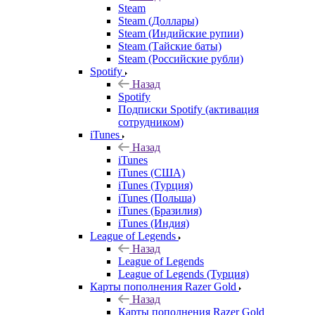
Steam
Steam (Доллары)
Steam (Индийские рупии)
Steam (Тайские баты)
Steam (Российские рубли)
Spotify
Назад
Spotify
Подписки Spotify (активация
сотрудником)
iTunes
Назад
iTunes
iTunes (США)
iTunes (Турция)
iTunes (Польша)
iTunes (Бразилия)
iTunes (Индия)
League of Legends
Назад
League of Legends
League of Legends (Турция)
Карты пополнения Razer Gold
Назад
Карты пополнения Razer Gold