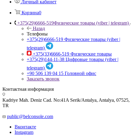
Личный кабинет
Корзина
0
+375(29)6666-519
Физические товары (viber | telegram)
Назад
Телефоны
+375(29)6666-519
Физические товары (viber |
telegram)
+375(33)6666-519
Физические товары
+375(29)144-11-38
Цифровые товары (viber |
telegram)
+90 506 139 04 15
Головной офис
Заказать звонок
Контактная информация
Kadriye Mah. Deniz Cad. No:41A Serik/Antalya, Antalya, 07525,
TR
public@belconsole.com
Вконтакте
Instagram