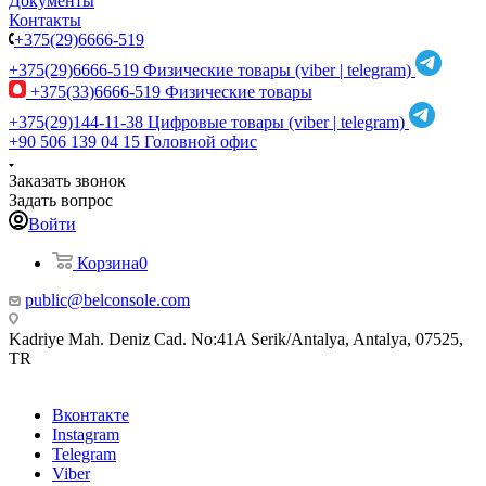
Документы
Контакты
+375(29)6666-519
+375(29)6666-519
Физические товары (viber | telegram)
+375(33)6666-519
Физические товары
+375(29)144-11-38
Цифровые товары (viber | telegram)
+90 506 139 04 15
Головной офис
Заказать звонок
Задать вопрос
Войти
Корзина
0
public@belconsole.com
Kadriye Mah. Deniz Cad. No:41A Serik/Antalya, Antalya, 07525,
TR
Вконтакте
Instagram
Telegram
Viber