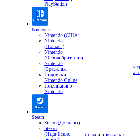
PlayStation
Nintendo
Nintendo (США)
Nintendo
(Польша)
Nintendo
(Великобритания)
Nintendo
Иг
(Бразилия)
ак
Подписки
Nintendo Online
Покупка игр
Nintendo
Steam
Steam (Доллары)
Steam
(Индийские
Игры и приставки
рупии)