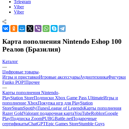
Telegram
Viber
Viber
Карта пополнения Nintendo Eshop 100
Реалов (Бразилия)
Каталог
—
Цифровые товары
Игры и приставки
Игровые аксессуары
Аудиотехника
Фигурки
Funko POP!
Прочее
—
Карты пополнения Nintendo
PlayStation Store
Подписки Xbox Game Pass Ultimate
Игры и
пополнение Xbox
Покупка игр для PlayStation
Store
Steam
Spotify
iTunes
League of Legends
Карты пополнения
Razer Gold
Valorant подарочная карта
YouTube
Roblox
Google
Play
Подписка Zoom
PUBG
Battle.net
Подарочные
сертификаты
ChatGPT
Epic Games Store
Stumble Guys
—