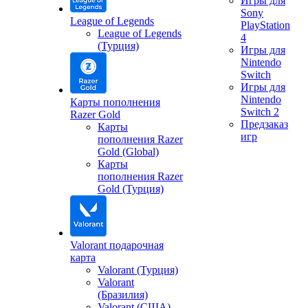
Игры для
Sony
League of Legends
PlayStation
League of Legends
4
(Турция)
Игры для
Nintendo
Switch
Игры для
Nintendo
Карты пополнения
Switch 2
Razer Gold
Предзаказ
Карты
игр
пополнения Razer
Gold (Global)
Карты
пополнения Razer
Gold (Турция)
Valorant подарочная
карта
Valorant (Турция)
Valorant
(Бразилия)
Valorant (США)