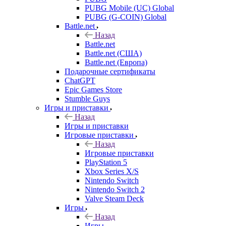
PUBG Mobile (UC) Global
PUBG (G-COIN) Global
Battle.net
Назад
Battle.net
Battle.net (США)
Battle.net (Европа)
Подарочные сертификаты
ChatGPT
Epic Games Store
Stumble Guys
Игры и приставки
Назад
Игры и приставки
Игровые приставки
Назад
Игровые приставки
PlayStation 5
Xbox Series X/S
Nintendo Switch
Nintendo Switch 2
Valve Steam Deck
Игры
Назад
Игры