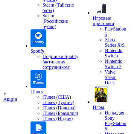
Steam (Тайские
баты)
Steam
Игровые
(Российские
приставки
рубли)
PlayStation
5
Xbox
Series X/S
Nintendo
Spotify
Switch
Подписки Spotify
Nintendo
(активация
Switch 2
сотрудником)
Valve
Steam
Deck
iTunes
iTunes (США)
Акции
iTunes (Турция)
Игры
iTunes (Польша)
Игры для
iTunes (Бразилия)
Sony
iTunes (Индия)
PlayStation
5