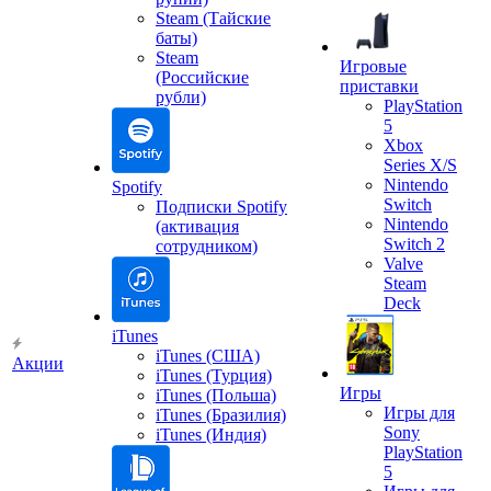
Steam (Тайские
баты)
Steam
Игровые
(Российские
приставки
рубли)
PlayStation
5
Xbox
Series X/S
Nintendo
Spotify
Switch
Подписки Spotify
Nintendo
(активация
Switch 2
сотрудником)
Valve
Steam
Deck
iTunes
iTunes (США)
Акции
iTunes (Турция)
Игры
iTunes (Польша)
Игры для
iTunes (Бразилия)
Sony
iTunes (Индия)
PlayStation
5