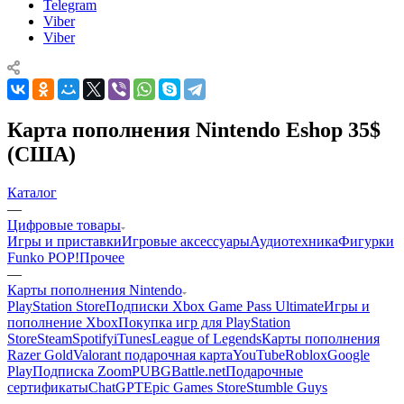
Telegram
Viber
Viber
Карта пополнения Nintendo Eshop 35$
(США)
Каталог
—
Цифровые товары
Игры и приставки
Игровые аксессуары
Аудиотехника
Фигурки
Funko POP!
Прочее
—
Карты пополнения Nintendo
PlayStation Store
Подписки Xbox Game Pass Ultimate
Игры и
пополнение Xbox
Покупка игр для PlayStation
Store
Steam
Spotify
iTunes
League of Legends
Карты пополнения
Razer Gold
Valorant подарочная карта
YouTube
Roblox
Google
Play
Подписка Zoom
PUBG
Battle.net
Подарочные
сертификаты
ChatGPT
Epic Games Store
Stumble Guys
—