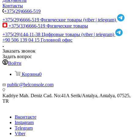
Документы
Контакты
+375(29)6666-519
+375(29)6666-519
Физические товары (viber | telegram)
+375(33)6666-519
Физические товары
+375(29)144-11-38
Цифровые товары (viber | telegram)
+90 506 139 04 15
Головной офис
Заказать звонок
Задать вопрос
Войти
Корзина
0
public@belconsole.com
Kadriye Mah. Deniz Cad. No:41A Serik/Antalya, Antalya, 07525,
TR
Вконтакте
Instagram
Telegram
Viber