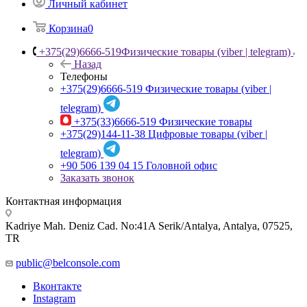
Личный кабинет
Корзина
0
+375(29)6666-519
Физические товары (viber | telegram)
Назад
Телефоны
+375(29)6666-519
Физические товары (viber |
telegram)
+375(33)6666-519
Физические товары
+375(29)144-11-38
Цифровые товары (viber |
telegram)
+90 506 139 04 15
Головной офис
Заказать звонок
Контактная информация
Kadriye Mah. Deniz Cad. No:41A Serik/Antalya, Antalya, 07525,
TR
public@belconsole.com
Вконтакте
Instagram