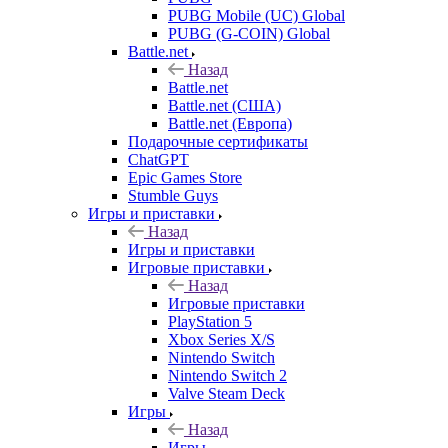
PUBG Mobile (UC) Global
PUBG (G-COIN) Global
Battle.net
Назад
Battle.net
Battle.net (США)
Battle.net (Европа)
Подарочные сертификаты
ChatGPT
Epic Games Store
Stumble Guys
Игры и приставки
Назад
Игры и приставки
Игровые приставки
Назад
Игровые приставки
PlayStation 5
Xbox Series X/S
Nintendo Switch
Nintendo Switch 2
Valve Steam Deck
Игры
Назад
Игры