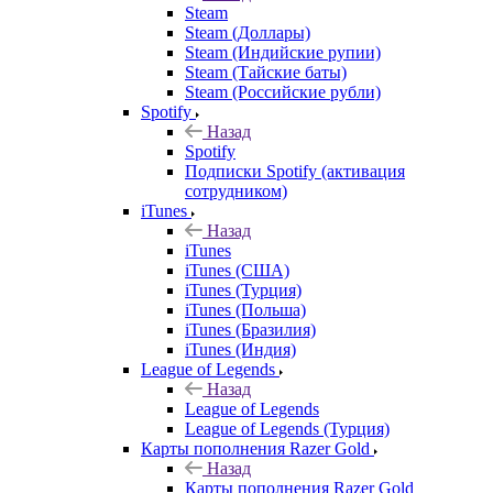
Steam
Steam (Доллары)
Steam (Индийские рупии)
Steam (Тайские баты)
Steam (Российские рубли)
Spotify
Назад
Spotify
Подписки Spotify (активация
сотрудником)
iTunes
Назад
iTunes
iTunes (США)
iTunes (Турция)
iTunes (Польша)
iTunes (Бразилия)
iTunes (Индия)
League of Legends
Назад
League of Legends
League of Legends (Турция)
Карты пополнения Razer Gold
Назад
Карты пополнения Razer Gold