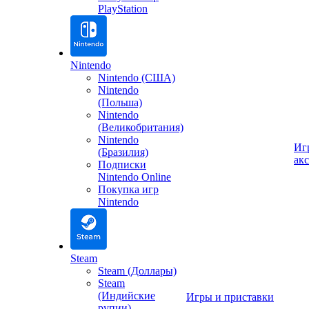
PlayStation
Nintendo
Nintendo (США)
Nintendo
(Польша)
Nintendo
(Великобритания)
Nintendo
Иг
(Бразилия)
ак
Подписки
Nintendo Online
Покупка игр
Nintendo
Steam
Steam (Доллары)
Steam
(Индийские
Игры и приставки
рупии)