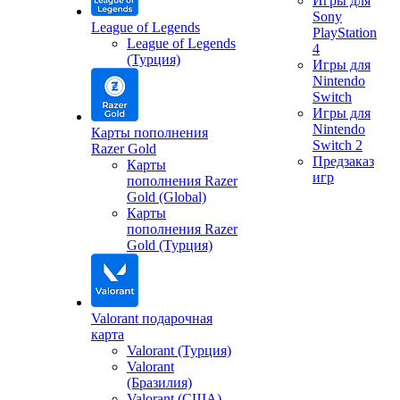
Игры для
Sony
League of Legends
PlayStation
League of Legends
4
(Турция)
Игры для
Nintendo
Switch
Игры для
Nintendo
Карты пополнения
Switch 2
Razer Gold
Предзаказ
Карты
игр
пополнения Razer
Gold (Global)
Карты
пополнения Razer
Gold (Турция)
Valorant подарочная
карта
Valorant (Турция)
Valorant
(Бразилия)
Valorant (США)