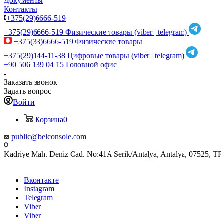
Документы
Контакты
+375(29)6666-519
+375(29)6666-519
Физические товары (viber | telegram)
+375(33)6666-519
Физические товары
+375(29)144-11-38
Цифровые товары (viber | telegram)
+90 506 139 04 15
Головной офис
Заказать звонок
Задать вопрос
Войти
Корзина
0
public@belconsole.com
Kadriye Mah. Deniz Cad. No:41A Serik/Antalya, Antalya, 07525, T
Вконтакте
Instagram
Telegram
Viber
Viber