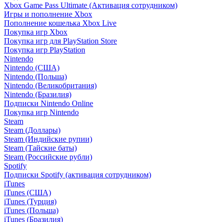
Xbox Game Pass Ultimate (Активация сотрудником)
Игры и пополнение Xbox
Пополнение кошелька Xbox Live
Покупка игр Xbox
Покупка игр для PlayStation Store
Покупка игр PlayStation
Nintendo
Nintendo (США)
Nintendo (Польша)
Nintendo (Великобритания)
Nintendo (Бразилия)
Подписки Nintendo Online
Покупка игр Nintendo
Steam
Steam (Доллары)
Steam (Индийские рупии)
Steam (Тайские баты)
Steam (Российские рубли)
Spotify
Подписки Spotify (активация сотрудником)
iTunes
iTunes (США)
iTunes (Турция)
iTunes (Польша)
iTunes (Бразилия)