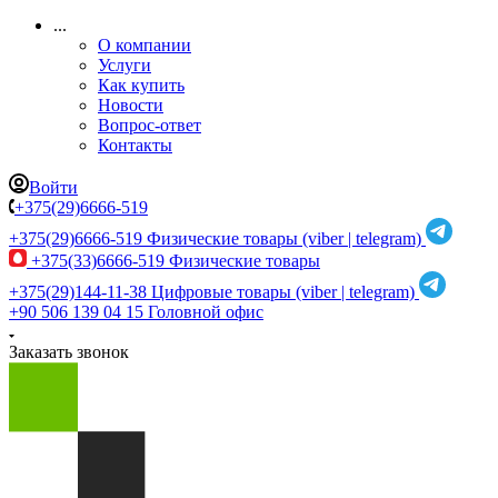
...
О компании
Услуги
Как купить
Новости
Вопрос-ответ
Контакты
Войти
+375(29)6666-519
+375(29)6666-519
Физические товары (viber | telegram)
+375(33)6666-519
Физические товары
+375(29)144-11-38
Цифровые товары (viber | telegram)
+90 506 139 04 15
Головной офис
Заказать звонок