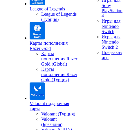
Игры для
Sony
League of Legends
PlayStation
League of Legends
4
(Турция)
Игры для
Nintendo
Switch
Игры для
Nintendo
Карты пополнения
Switch 2
Razer Gold
Предзаказ
Карты
игр
пополнения Razer
Gold (Global)
Карты
пополнения Razer
Gold (Турция)
Valorant подарочная
карта
Valorant (Турция)
Valorant
(Бразилия)
Valorant (США)