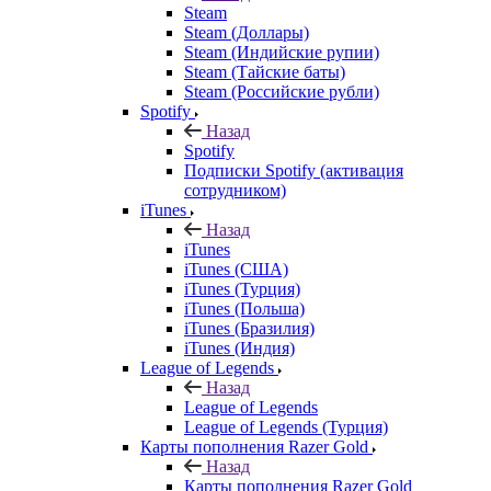
Steam
Steam (Доллары)
Steam (Индийские рупии)
Steam (Тайские баты)
Steam (Российские рубли)
Spotify
Назад
Spotify
Подписки Spotify (активация
сотрудником)
iTunes
Назад
iTunes
iTunes (США)
iTunes (Турция)
iTunes (Польша)
iTunes (Бразилия)
iTunes (Индия)
League of Legends
Назад
League of Legends
League of Legends (Турция)
Карты пополнения Razer Gold
Назад
Карты пополнения Razer Gold