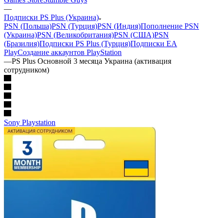
—
Подписки PS Plus (Украина)
PSN (Польша)
PSN (Турция)
PSN (Индия)
Пополнение PSN
(Украина)
PSN (Великобритания)
PSN (США)
PSN
(Бразилия)
Подписки PS Plus (Турция)
Подписки EA
Play
Создание аккаунтов PlayStation
—
PS Plus Основной 3 месяца Украина (активация
сотрудником)
Sony Playstation