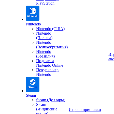
PlayStation
Nintendo
Nintendo (США)
Nintendo
(Польша)
Nintendo
(Великобритания)
Nintendo
Иг
(Бразилия)
ак
Подписки
Nintendo Online
Покупка игр
Nintendo
Steam
Steam (Доллары)
Steam
(Индийские
Игры и приставки
рупии)