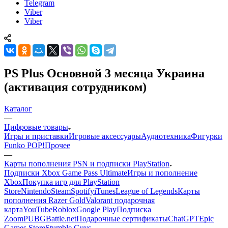
Telegram
Viber
Viber
PS Plus Основной 3 месяца Украина
(активация сотрудником)
Каталог
—
Цифровые товары
Игры и приставки
Игровые аксессуары
Аудиотехника
Фигурки
Funko POP!
Прочее
—
Карты пополнения PSN и подписки PlayStation
Подписки Xbox Game Pass Ultimate
Игры и пополнение
Xbox
Покупка игр для PlayStation
Store
Nintendo
Steam
Spotify
iTunes
League of Legends
Карты
пополнения Razer Gold
Valorant подарочная
карта
YouTube
Roblox
Google Play
Подписка
Zoom
PUBG
Battle.net
Подарочные сертификаты
ChatGPT
Epic
Games Store
Stumble Guys