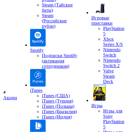
Steam (Тайские
баты)
Steam
Игровые
(Российские
приставки
рубли)
PlayStation
5
Xbox
Series X/S
Nintendo
Spotify
Switch
Подписки Spotify
Nintendo
(активация
Switch 2
сотрудником)
Valve
Steam
Deck
iTunes
iTunes (США)
Акции
iTunes (Турция)
Игры
iTunes (Польша)
Игры для
iTunes (Бразилия)
Sony
iTunes (Индия)
PlayStation
5