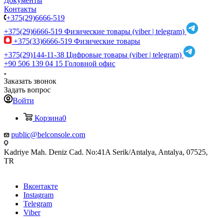
Документы
Контакты
+375(29)6666-519
+375(29)6666-519
Физические товары (viber | telegram)
+375(33)6666-519
Физические товары
+375(29)144-11-38
Цифровые товары (viber | telegram)
+90 506 139 04 15
Головной офис
Заказать звонок
Задать вопрос
Войти
Корзина
0
public@belconsole.com
Kadriye Mah. Deniz Cad. No:41A Serik/Antalya, Antalya, 07525,
TR
Вконтакте
Instagram
Telegram
Viber