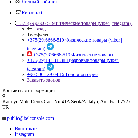
Личный кабинет
Корзина
0
+375(29)6666-519
Физические товары (viber | telegram)
Назад
Телефоны
+375(29)6666-519
Физические товары (viber |
telegram)
+375(33)6666-519
Физические товары
+375(29)144-11-38
Цифровые товары (viber |
telegram)
+90 506 139 04 15
Головной офис
Заказать звонок
Контактная информация
Kadriye Mah. Deniz Cad. No:41A Serik/Antalya, Antalya, 07525,
TR
public@belconsole.com
Вконтакте
Instagram