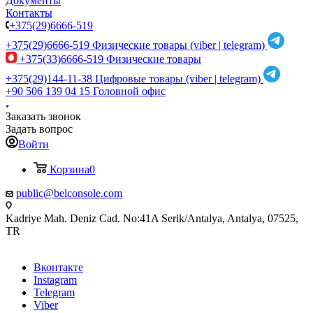
Документы
Контакты
+375(29)6666-519
+375(29)6666-519
Физические товары (viber | telegram)
+375(33)6666-519
Физические товары
+375(29)144-11-38
Цифровые товары (viber | telegram)
+90 506 139 04 15
Головной офис
Заказать звонок
Задать вопрос
Войти
Корзина
0
public@belconsole.com
Kadriye Mah. Deniz Cad. No:41A Serik/Antalya, Antalya, 07525,
TR
Вконтакте
Instagram
Telegram
Viber