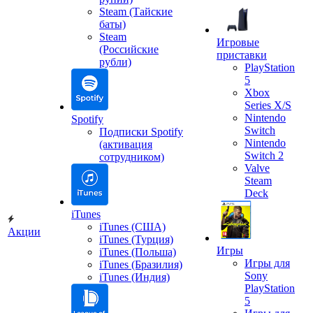
Steam (Тайские
баты)
Steam
Игровые
(Российские
приставки
рубли)
PlayStation
5
Xbox
Series X/S
Nintendo
Spotify
Switch
Подписки Spotify
Nintendo
(активация
Switch 2
сотрудником)
Valve
Steam
Deck
iTunes
iTunes (США)
Акции
iTunes (Турция)
Игры
iTunes (Польша)
Игры для
iTunes (Бразилия)
Sony
iTunes (Индия)
PlayStation
5