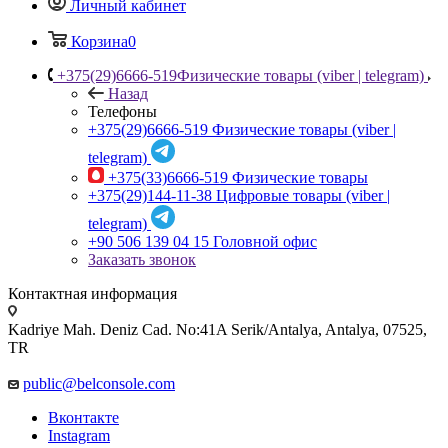
Личный кабинет
Корзина
0
+375(29)6666-519
Физические товары (viber | telegram)
Назад
Телефоны
+375(29)6666-519
Физические товары (viber |
telegram)
+375(33)6666-519
Физические товары
+375(29)144-11-38
Цифровые товары (viber |
telegram)
+90 506 139 04 15
Головной офис
Заказать звонок
Контактная информация
Kadriye Mah. Deniz Cad. No:41A Serik/Antalya, Antalya, 07525,
TR
public@belconsole.com
Вконтакте
Instagram