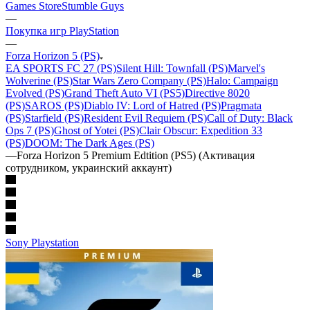
Games Store
Stumble Guys
—
Покупка игр PlayStation
—
Forza Horizon 5 (PS)
EA SPORTS FC 27 (PS)
Silent Hill: Townfall (PS)
Marvel's
Wolverine (PS)
Star Wars Zero Company (PS)
Halo: Campaign
Evolved (PS)
Grand Theft Auto VI (PS5)
Directive 8020
(PS)
SAROS (PS)
Diablo IV: Lord of Hatred (PS)
Pragmata
(PS)
Starfield (PS)
Resident Evil Requiem (PS)
Call of Duty: Black
Ops 7 (PS)
Ghost of Yotei (PS)
Clair Obscur: Expedition 33
(PS)
DOOM: The Dark Ages (PS)
—
Forza Horizon 5 Premium Edtition (PS5) (Активация
сотрудником, украинский аккаунт)
Sony Playstation