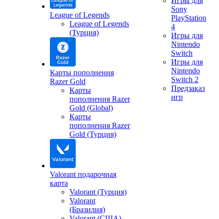
Игры для
Sony
League of Legends
PlayStation
League of Legends
4
(Турция)
Игры для
Nintendo
Switch
Игры для
Nintendo
Карты пополнения
Switch 2
Razer Gold
Предзаказ
Карты
игр
пополнения Razer
Gold (Global)
Карты
пополнения Razer
Gold (Турция)
Valorant подарочная
карта
Valorant (Турция)
Valorant
(Бразилия)
Valorant (США)