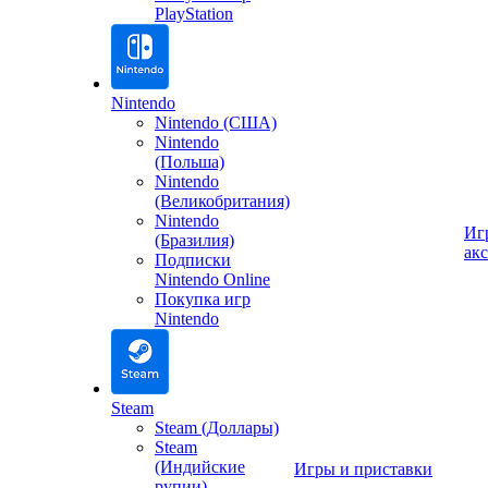
PlayStation
Nintendo
Nintendo (США)
Nintendo
(Польша)
Nintendo
(Великобритания)
Nintendo
Иг
(Бразилия)
ак
Подписки
Nintendo Online
Покупка игр
Nintendo
Steam
Steam (Доллары)
Steam
(Индийские
Игры и приставки
рупии)