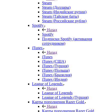
Steam
Steam (Доллары)
Steam (Индийские рупии)
Steam (Тайские баты)
Steam (Российские рубли)
Spotify
Назад
Spotify
Подписки Spotify (активация
сотрудником)
iTunes
Назад
iTunes
iTunes (США)
iTunes (Турция)
iTunes (Польша)
iTunes (Бразилия)
iTunes (Индия)
League of Legends
Назад
League of Legends
League of Legends (Турция)
Карты пополнения Razer Gold
Назад
Карты пополнения Razer Gold