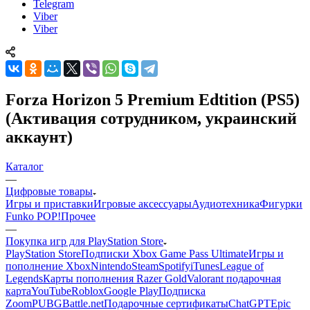
Telegram
Viber
Viber
Forza Horizon 5 Premium Edtition (PS5)
(Активация сотрудником, украинский
аккаунт)
Каталог
—
Цифровые товары
Игры и приставки
Игровые аксессуары
Аудиотехника
Фигурки
Funko POP!
Прочее
—
Покупка игр для PlayStation Store
PlayStation Store
Подписки Xbox Game Pass Ultimate
Игры и
пополнение Xbox
Nintendo
Steam
Spotify
iTunes
League of
Legends
Карты пополнения Razer Gold
Valorant подарочная
карта
YouTube
Roblox
Google Play
Подписка
Zoom
PUBG
Battle.net
Подарочные сертификаты
ChatGPT
Epic