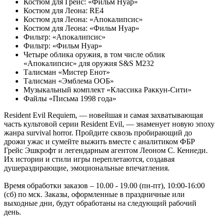
Костюм для Грейс: «Фильм Нуар»
Костюм для Леона: RE4
Костюм для Леона: «Апокалипсис»
Костюм для Леона: «Фильм Нуар»
Фильтр: «Апокалипсис»
Фильтр: «Фильм Нуар»
Четыре облика оружия, в том числе облик
«Апокалипсис» для оружия S&S M232
Талисман «Мистер Енот»
Талисман «Эмблема ООБ»
Музыкальный комплект «Классика Раккун-Сити»
Файлы «Письма 1998 года»
Resident Evil Requiem, — новейшая и самая захватывающая
часть культовой серии Resident Evil, — знаменует новую эпоху
жанра survival horror. Пройдите сквозь пробирающий до
дрожи ужас и сумейте выжить вместе с аналитиком ФБР
Грейс Эшкрофт и легендарным агентом Леоном С. Кеннеди.
Их истории и стили игры переплетаются, создавая
душераздирающие, эмоциональные впечатления.
Время обработки заказов – 10.00 - 19.00 (пн-пт), 10:00-16:00
(сб) по мск. Заказы, оформленные в праздничные или
выходные дни, будут обработаны на следующий рабочий
день.