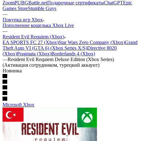
Zoom
PUBG
Battle.net
Подарочные сертификаты
ChatGPT
Epic
Games Store
Stumble Guys
—
Покупка игр Xbox
Пополнение кошелька Xbox Live
—
Resident Evil Requiem (Xbox)
EA SPORTS FC 27 (Xbox)
Star Wars Zero Company (Xbox)
Grand
Theft Auto VI (GTA 6) (Xbox Series X/S)
Directive 8020
(Xbox)
Pragmata (Xbox)
Borderlands 4 (Xbox)
—
Resident Evil Requiem Deluxe Edition (Xbox Series)
(Активация сотрудником, турецкий аккаунт)
Новинка
Microsoft Xbox