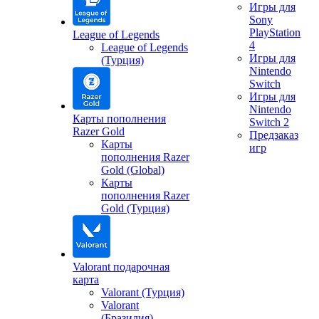
Игры для
Sony
PlayStation
League of Legends
4
League of Legends
Игры для
(Турция)
Nintendo
Switch
Игры для
Nintendo
Карты пополнения
Switch 2
Razer Gold
Предзаказ
Карты
игр
пополнения Razer
Gold (Global)
Карты
пополнения Razer
Gold (Турция)
Valorant подарочная
карта
Valorant (Турция)
Valorant
(Бразилия)