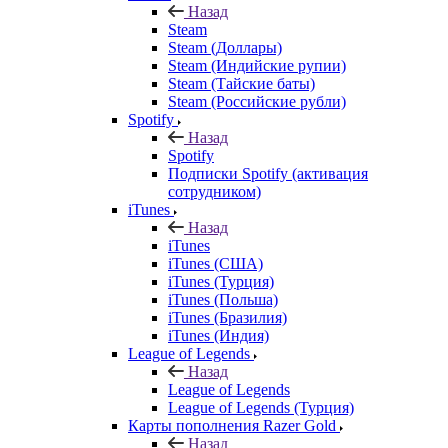
Назад
Steam
Steam (Доллары)
Steam (Индийские рупии)
Steam (Тайские баты)
Steam (Российские рубли)
Spotify
Назад
Spotify
Подписки Spotify (активация
сотрудником)
iTunes
Назад
iTunes
iTunes (США)
iTunes (Турция)
iTunes (Польша)
iTunes (Бразилия)
iTunes (Индия)
League of Legends
Назад
League of Legends
League of Legends (Турция)
Карты пополнения Razer Gold
Назад