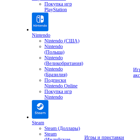
Покупка игр
PlayStation
Nintendo
Nintendo (США)
Nintendo
(Польша)
Nintendo
(Великобритания)
Nintendo
Иг
(Бразилия)
ак
Подписки
Nintendo Online
Покупка игр
Nintendo
Steam
Steam (Доллары)
Steam
Игры и приставки
(Индийские