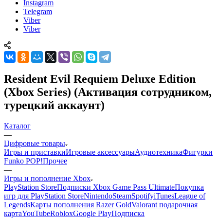
Instagram
Telegram
Viber
Viber
Resident Evil Requiem Deluxe Edition
(Xbox Series) (Активация сотрудником,
турецкий аккаунт)
Каталог
—
Цифровые товары
Игры и приставки
Игровые аксессуары
Аудиотехника
Фигурки
Funko POP!
Прочее
—
Игры и пополнение Xbox
PlayStation Store
Подписки Xbox Game Pass Ultimate
Покупка
игр для PlayStation Store
Nintendo
Steam
Spotify
iTunes
League of
Legends
Карты пополнения Razer Gold
Valorant подарочная
карта
YouTube
Roblox
Google Play
Подписка