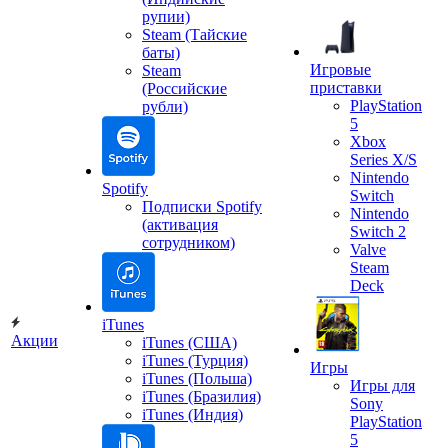
рупии)
Steam (Тайские
баты)
Игровые
Steam
приставки
(Российские
PlayStation
рубли)
5
Xbox
Series X/S
Nintendo
Spotify
Switch
Подписки Spotify
Nintendo
(активация
Switch 2
сотрудником)
Valve
Steam
Deck
iTunes
Акции
iTunes (США)
iTunes (Турция)
Игры
iTunes (Польша)
Игры для
iTunes (Бразилия)
Sony
iTunes (Индия)
PlayStation
5