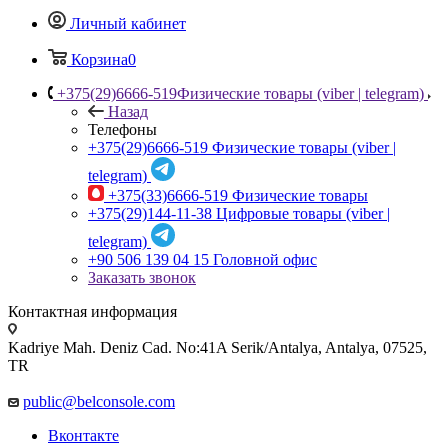
Личный кабинет
Корзина
0
+375(29)6666-519
Физические товары (viber | telegram)
Назад
Телефоны
+375(29)6666-519
Физические товары (viber |
telegram)
+375(33)6666-519
Физические товары
+375(29)144-11-38
Цифровые товары (viber |
telegram)
+90 506 139 04 15
Головной офис
Заказать звонок
Контактная информация
Kadriye Mah. Deniz Cad. No:41A Serik/Antalya, Antalya, 07525,
TR
public@belconsole.com
Вконтакте