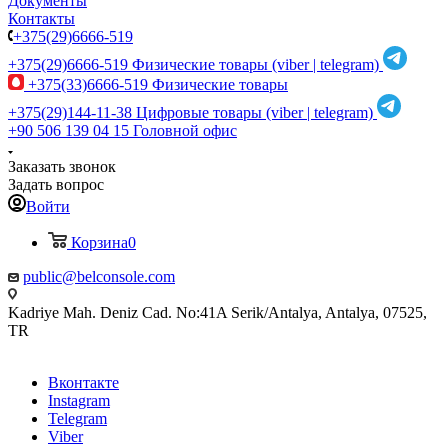
Документы
Контакты
+375(29)6666-519
+375(29)6666-519
Физические товары (viber | telegram)
+375(33)6666-519
Физические товары
+375(29)144-11-38
Цифровые товары (viber | telegram)
+90 506 139 04 15
Головной офис
Заказать звонок
Задать вопрос
Войти
Корзина
0
public@belconsole.com
Kadriye Mah. Deniz Cad. No:41A Serik/Antalya, Antalya, 07525,
TR
Вконтакте
Instagram
Telegram
Viber