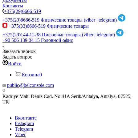
Документы
Контакты
+375(29)6666-519
+375(29)6666-519
Физические товары (viber | telegram)
+375(33)6666-519
Физические товары
+375(29)144-11-38
Цифровые товары (viber | telegram)
+90 506 139 04 15
Головной офис
Заказать звонок
Задать вопрос
Войти
Корзина
0
public@belconsole.com
Kadriye Mah. Deniz Cad. No:41A Serik/Antalya, Antalya, 07525,
TR
Вконтакте
Instagram
Telegram
Viber