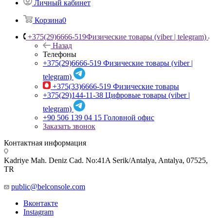
Личный кабинет
Корзина
0
+375(29)6666-519
Физические товары (viber | telegram)
Назад
Телефоны
+375(29)6666-519
Физические товары (viber |
telegram)
+375(33)6666-519
Физические товары
+375(29)144-11-38
Цифровые товары (viber |
telegram)
+90 506 139 04 15
Головной офис
Заказать звонок
Контактная информация
Kadriye Mah. Deniz Cad. No:41A Serik/Antalya, Antalya, 07525,
TR
public@belconsole.com
Вконтакте
Instagram