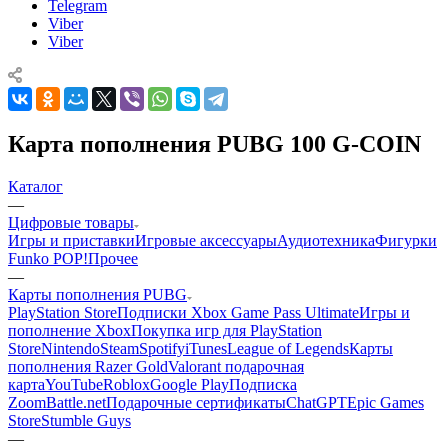
Telegram
Viber
Viber
Карта пополнения PUBG 100 G-COIN
Каталог
—
Цифровые товары
Игры и приставки
Игровые аксессуары
Аудиотехника
Фигурки
Funko POP!
Прочее
—
Карты пополнения PUBG
PlayStation Store
Подписки Xbox Game Pass Ultimate
Игры и
пополнение Xbox
Покупка игр для PlayStation
Store
Nintendo
Steam
Spotify
iTunes
League of Legends
Карты
пополнения Razer Gold
Valorant подарочная
карта
YouTube
Roblox
Google Play
Подписка
Zoom
Battle.net
Подарочные сертификаты
ChatGPT
Epic Games
Store
Stumble Guys
—