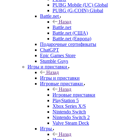
PUBG Mobile (UC) Global
PUBG (G-COIN) Global
Battle.net
Назад
Battle.net
Battle.net (США)
Battle.net (Европа)
Подарочные сертификаты
ChatGPT
Epic Games Store
Stumble Guys
Игры и приставки
Назад
Игры и приставки
Игровые приставки
Назад
Игровые приставки
PlayStation 5
Xbox Series X/S
Nintendo Switch
Nintendo Switch 2
Valve Steam Deck
Игры
Назад
Игры