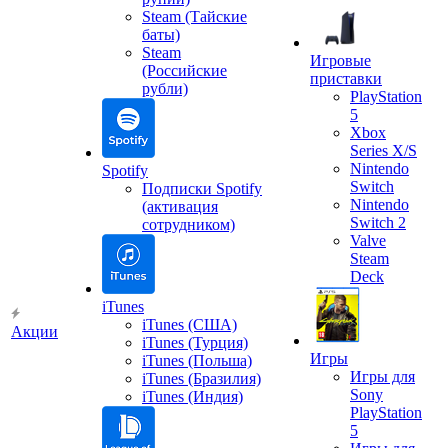
Steam (Тайские
баты)
Steam
Игровые
(Российские
приставки
рубли)
PlayStation
5
Xbox
Series X/S
Nintendo
Spotify
Switch
Подписки Spotify
Nintendo
(активация
Switch 2
сотрудником)
Valve
Steam
Deck
iTunes
iTunes (США)
Акции
iTunes (Турция)
Игры
iTunes (Польша)
Игры для
iTunes (Бразилия)
Sony
iTunes (Индия)
PlayStation
5