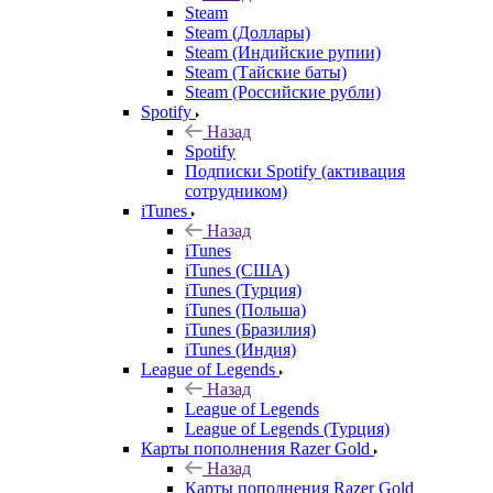
Steam
Steam (Доллары)
Steam (Индийские рупии)
Steam (Тайские баты)
Steam (Российские рубли)
Spotify
Назад
Spotify
Подписки Spotify (активация
сотрудником)
iTunes
Назад
iTunes
iTunes (США)
iTunes (Турция)
iTunes (Польша)
iTunes (Бразилия)
iTunes (Индия)
League of Legends
Назад
League of Legends
League of Legends (Турция)
Карты пополнения Razer Gold
Назад
Карты пополнения Razer Gold