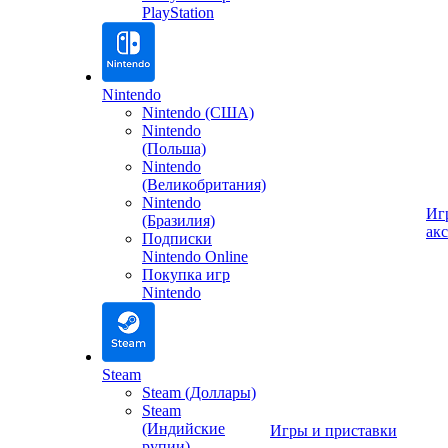
PlayStation
Nintendo
Nintendo (США)
Nintendo
(Польша)
Nintendo
(Великобритания)
Nintendo
Иг
(Бразилия)
ак
Подписки
Nintendo Online
Покупка игр
Nintendo
Steam
Steam (Доллары)
Steam
(Индийские
Игры и приставки
рупии)