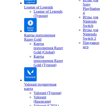
Игры для
Sony
League of Legends
PlayStation
League of Legends
4
(Турция)
Игры для
Nintendo
Switch
Игры для
Nintendo
Карты пополнения
Switch 2
Razer Gold
Предзаказ
Карты
игр
пополнения Razer
Gold (Global)
Карты
пополнения Razer
Gold (Турция)
Valorant подарочная
карта
Valorant (Турция)
Valorant
(Бразилия)
Valorant (США)