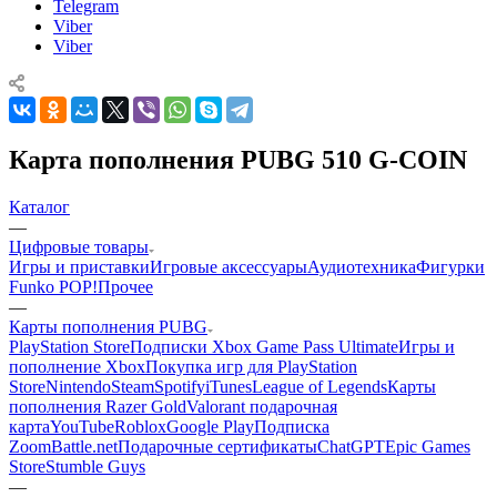
Telegram
Viber
Viber
Карта пополнения PUBG 510 G-COIN
Каталог
—
Цифровые товары
Игры и приставки
Игровые аксессуары
Аудиотехника
Фигурки
Funko POP!
Прочее
—
Карты пополнения PUBG
PlayStation Store
Подписки Xbox Game Pass Ultimate
Игры и
пополнение Xbox
Покупка игр для PlayStation
Store
Nintendo
Steam
Spotify
iTunes
League of Legends
Карты
пополнения Razer Gold
Valorant подарочная
карта
YouTube
Roblox
Google Play
Подписка
Zoom
Battle.net
Подарочные сертификаты
ChatGPT
Epic Games
Store
Stumble Guys
—