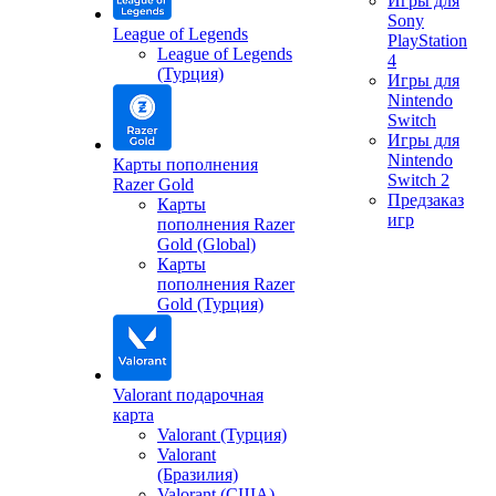
Игры для
Sony
League of Legends
PlayStation
League of Legends
4
(Турция)
Игры для
Nintendo
Switch
Игры для
Nintendo
Карты пополнения
Switch 2
Razer Gold
Предзаказ
Карты
игр
пополнения Razer
Gold (Global)
Карты
пополнения Razer
Gold (Турция)
Valorant подарочная
карта
Valorant (Турция)
Valorant
(Бразилия)
Valorant (США)