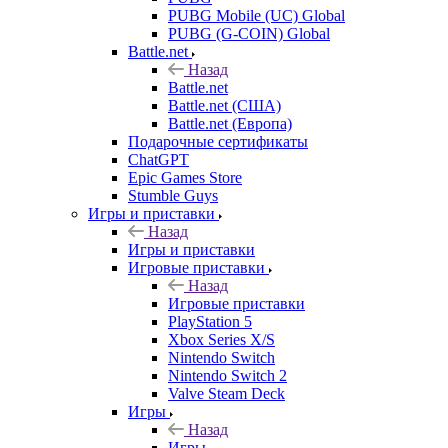
PUBG Mobile (UC) Global
PUBG (G-COIN) Global
Battle.net
Назад
Battle.net
Battle.net (США)
Battle.net (Европа)
Подарочные сертификаты
ChatGPT
Epic Games Store
Stumble Guys
Игры и приставки
Назад
Игры и приставки
Игровые приставки
Назад
Игровые приставки
PlayStation 5
Xbox Series X/S
Nintendo Switch
Nintendo Switch 2
Valve Steam Deck
Игры
Назад
Игры