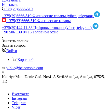
Документы
Контакты
+375(29)6666-519
+375(29)6666-519
Физические товары (viber | telegram)
+375(33)6666-519
Физические товары
+375(29)144-11-38
Цифровые товары (viber | telegram)
+90 506 139 04 15
Головной офис
Заказать звонок
Задать вопрос
Войти
Корзина
0
public@belconsole.com
Kadriye Mah. Deniz Cad. No:41A Serik/Antalya, Antalya, 07525,
TR
Вконтакте
Instagram
Telegram
Viber