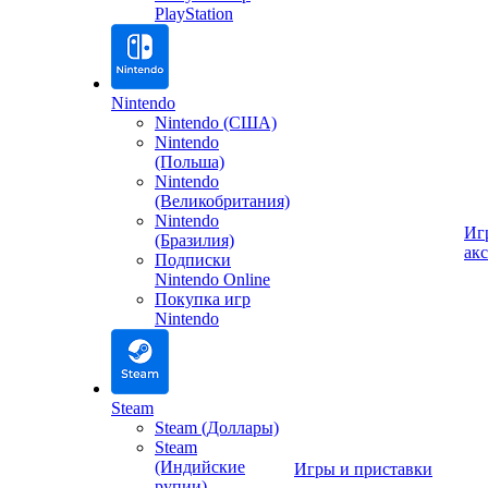
PlayStation
Nintendo
Nintendo (США)
Nintendo
(Польша)
Nintendo
(Великобритания)
Nintendo
Иг
(Бразилия)
ак
Подписки
Nintendo Online
Покупка игр
Nintendo
Steam
Steam (Доллары)
Steam
(Индийские
Игры и приставки
рупии)