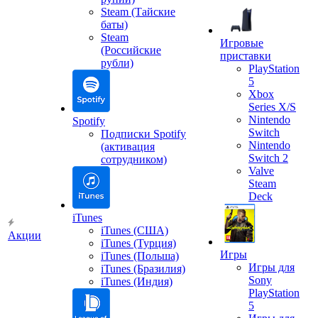
Steam (Тайские
баты)
Steam
Игровые
(Российские
приставки
рубли)
PlayStation
5
Xbox
Series X/S
Nintendo
Spotify
Switch
Подписки Spotify
Nintendo
(активация
Switch 2
сотрудником)
Valve
Steam
Deck
iTunes
iTunes (США)
Акции
iTunes (Турция)
Игры
iTunes (Польша)
Игры для
iTunes (Бразилия)
Sony
iTunes (Индия)
PlayStation
5