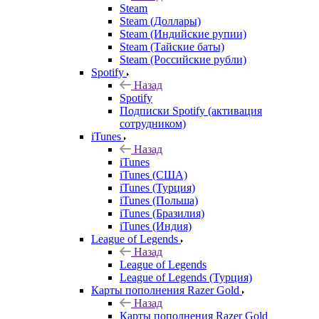
Steam
Steam (Доллары)
Steam (Индийские рупии)
Steam (Тайские баты)
Steam (Российские рубли)
Spotify
Назад
Spotify
Подписки Spotify (активация
сотрудником)
iTunes
Назад
iTunes
iTunes (США)
iTunes (Турция)
iTunes (Польша)
iTunes (Бразилия)
iTunes (Индия)
League of Legends
Назад
League of Legends
League of Legends (Турция)
Карты пополнения Razer Gold
Назад
Карты пополнения Razer Gold