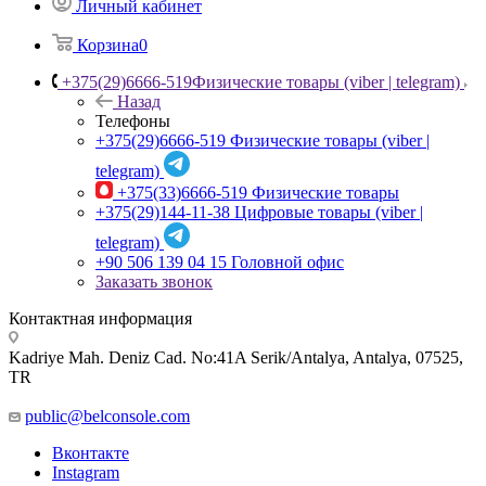
Личный кабинет
Корзина
0
+375(29)6666-519
Физические товары (viber | telegram)
Назад
Телефоны
+375(29)6666-519
Физические товары (viber |
telegram)
+375(33)6666-519
Физические товары
+375(29)144-11-38
Цифровые товары (viber |
telegram)
+90 506 139 04 15
Головной офис
Заказать звонок
Контактная информация
Kadriye Mah. Deniz Cad. No:41A Serik/Antalya, Antalya, 07525,
TR
public@belconsole.com
Вконтакте
Instagram