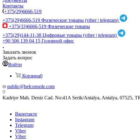
Документы
Контакты
+375(29)6666-519
+375(29)6666-519
Физические товары (viber | telegram)
+375(33)6666-519
Физические товары
+375(29)144-11-38
Цифровые товары (viber | telegram)
+90 506 139 04 15
Головной офис
Заказать звонок
Задать вопрос
Войти
Корзина
0
public@belconsole.com
Kadriye Mah. Deniz Cad. No:41A Serik/Antalya, Antalya, 07525, T
Вконтакте
Instagram
Telegram
Viber
Viber