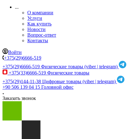
...
О компании
Услуги
Как купить
Новости
Вопрос-ответ
Контакты
Войти
+375(29)6666-519
+375(29)6666-519
Физические товары (viber | telegram)
+375(33)6666-519
Физические товары
+375(29)144-11-38
Цифровые товары (viber | telegram)
+90 506 139 04 15
Головной офис
Заказать звонок