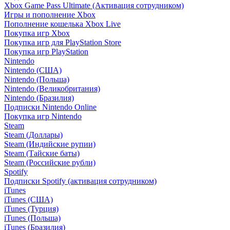
Xbox Game Pass Ultimate (Активация сотрудником)
Игры и пополнение Xbox
Пополнение кошелька Xbox Live
Покупка игр Xbox
Покупка игр для PlayStation Store
Покупка игр PlayStation
Nintendo
Nintendo (США)
Nintendo (Польша)
Nintendo (Великобритания)
Nintendo (Бразилия)
Подписки Nintendo Online
Покупка игр Nintendo
Steam
Steam (Доллары)
Steam (Индийские рупии)
Steam (Тайские баты)
Steam (Российские рубли)
Spotify
Подписки Spotify (активация сотрудником)
iTunes
iTunes (США)
iTunes (Турция)
iTunes (Польша)
iTunes (Бразилия)