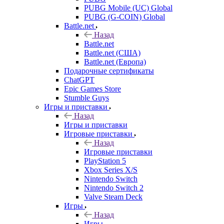
PUBG Mobile (UC) Global
PUBG (G-COIN) Global
Battle.net
Назад
Battle.net
Battle.net (США)
Battle.net (Европа)
Подарочные сертификаты
ChatGPT
Epic Games Store
Stumble Guys
Игры и приставки
Назад
Игры и приставки
Игровые приставки
Назад
Игровые приставки
PlayStation 5
Xbox Series X/S
Nintendo Switch
Nintendo Switch 2
Valve Steam Deck
Игры
Назад
Игры