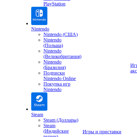
PlayStation
Nintendo
Nintendo (США)
Nintendo
(Польша)
Nintendo
(Великобритания)
Nintendo
Иг
(Бразилия)
ак
Подписки
Nintendo Online
Покупка игр
Nintendo
Steam
Steam (Доллары)
Steam
(Индийские
Игры и приставки
рупии)