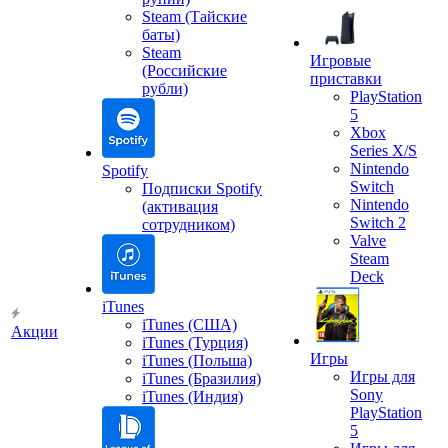
Steam (Тайские
баты)
Steam
Игровые
(Российские
приставки
рубли)
PlayStation
5
Xbox
Series X/S
Nintendo
Spotify
Switch
Подписки Spotify
Nintendo
(активация
Switch 2
сотрудником)
Valve
Steam
Deck
iTunes
iTunes (США)
Акции
iTunes (Турция)
Игры
iTunes (Польша)
Игры для
iTunes (Бразилия)
Sony
iTunes (Индия)
PlayStation
5