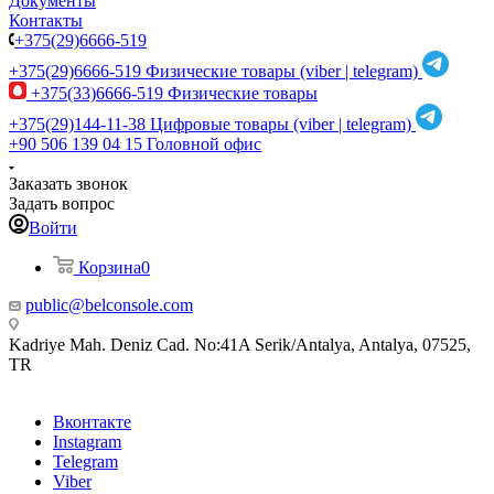
Документы
Контакты
+375(29)6666-519
+375(29)6666-519
Физические товары (viber | telegram)
+375(33)6666-519
Физические товары
+375(29)144-11-38
Цифровые товары (viber | telegram)
+90 506 139 04 15
Головной офис
Заказать звонок
Задать вопрос
Войти
Корзина
0
public@belconsole.com
Kadriye Mah. Deniz Cad. No:41A Serik/Antalya, Antalya, 07525,
TR
Вконтакте
Instagram
Telegram
Viber