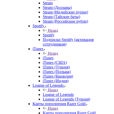
Steam
Steam (Доллары)
Steam (Индийские рупии)
Steam (Тайские баты)
Steam (Российские рубли)
Spotify
Назад
Spotify
Подписки Spotify (активация
сотрудником)
iTunes
Назад
iTunes
iTunes (США)
iTunes (Турция)
iTunes (Польша)
iTunes (Бразилия)
iTunes (Индия)
League of Legends
Назад
League of Legends
League of Legends (Турция)
Карты пополнения Razer Gold
Назад
Карты пополнения Razer Gold