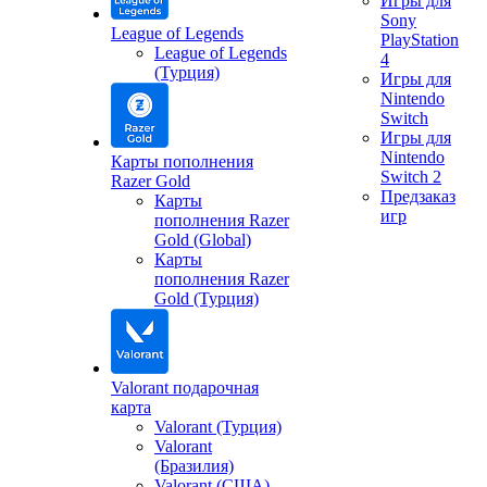
Игры для
Sony
League of Legends
PlayStation
League of Legends
4
(Турция)
Игры для
Nintendo
Switch
Игры для
Nintendo
Карты пополнения
Switch 2
Razer Gold
Предзаказ
Карты
игр
пополнения Razer
Gold (Global)
Карты
пополнения Razer
Gold (Турция)
Valorant подарочная
карта
Valorant (Турция)
Valorant
(Бразилия)
Valorant (США)