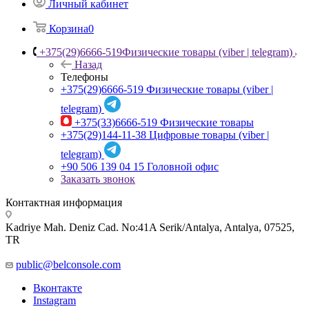
Личный кабинет
Корзина
0
+375(29)6666-519
Физические товары (viber | telegram)
Назад
Телефоны
+375(29)6666-519
Физические товары (viber |
telegram)
+375(33)6666-519
Физические товары
+375(29)144-11-38
Цифровые товары (viber |
telegram)
+90 506 139 04 15
Головной офис
Заказать звонок
Контактная информация
Kadriye Mah. Deniz Cad. No:41A Serik/Antalya, Antalya, 07525,
TR
public@belconsole.com
Вконтакте
Instagram