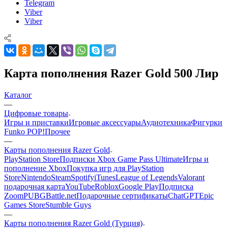
Telegram
Viber
Viber
Карта пополнения Razer Gold 500 Лир
Каталог
—
Цифровые товары
Игры и приставки
Игровые аксессуары
Аудиотехника
Фигурки
Funko POP!
Прочее
—
Карты пополнения Razer Gold
PlayStation Store
Подписки Xbox Game Pass Ultimate
Игры и
пополнение Xbox
Покупка игр для PlayStation
Store
Nintendo
Steam
Spotify
iTunes
League of Legends
Valorant
подарочная карта
YouTube
Roblox
Google Play
Подписка
Zoom
PUBG
Battle.net
Подарочные сертификаты
ChatGPT
Epic
Games Store
Stumble Guys
—
Карты пополнения Razer Gold (Турция)