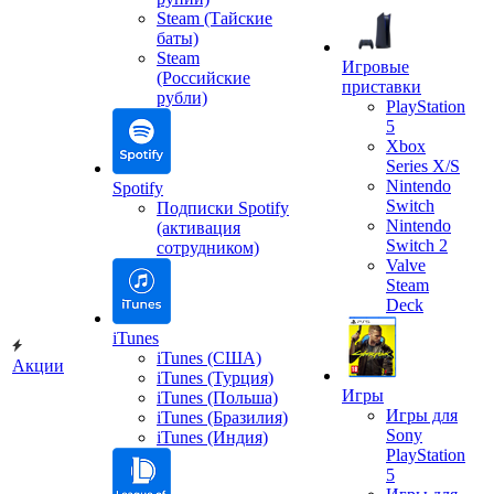
Steam (Тайские
баты)
Steam
Игровые
(Российские
приставки
рубли)
PlayStation
5
Xbox
Series X/S
Nintendo
Spotify
Switch
Подписки Spotify
Nintendo
(активация
Switch 2
сотрудником)
Valve
Steam
Deck
iTunes
iTunes (США)
Акции
iTunes (Турция)
Игры
iTunes (Польша)
Игры для
iTunes (Бразилия)
Sony
iTunes (Индия)
PlayStation
5