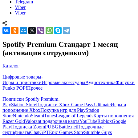
Telegram
Viber
Viber
Spotify Premium Стандарт 1 месяц
(активация сотрудником)
Каталог
—
Цифровые товары
Игры и приставки
Игровые аксессуары
Аудиотехника
Фигурки
Funko POP!
Прочее
—
Подписки Spotify Premium
PlayStation Store
Подписки Xbox Game Pass Ultimate
Игры и
пополнение Xbox
Покупка игр для PlayStation
Store
Nintendo
Steam
iTunes
League of Legends
Карты пополнения
Razer Gold
Valorant подарочная карта
YouTube
Roblox
Google
Play
Подписка Zoom
PUBG
Battle.net
Подарочные
сертификаты
ChatGPT
Epic Games Store
Stumble Guys
—