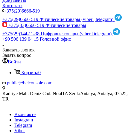
Документы
Контакты
+375(29)6666-519
+375(29)6666-519
Физические товары (viber | telegram)
+375(33)6666-519
Физические товары
+375(29)144-11-38
Цифровые товары (viber | telegram)
+90 506 139 04 15
Головной офис
Заказать звонок
Задать вопрос
Войти
Корзина
0
public@belconsole.com
Kadriye Mah. Deniz Cad. No:41A Serik/Antalya, Antalya, 07525,
TR
Вконтакте
Instagram
Telegram
Viber