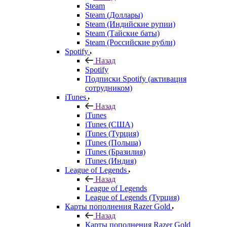
Steam
Steam (Доллары)
Steam (Индийские рупии)
Steam (Тайские баты)
Steam (Российские рубли)
Spotify
Назад
Spotify
Подписки Spotify (активация
сотрудником)
iTunes
Назад
iTunes
iTunes (США)
iTunes (Турция)
iTunes (Польша)
iTunes (Бразилия)
iTunes (Индия)
League of Legends
Назад
League of Legends
League of Legends (Турция)
Карты пополнения Razer Gold
Назад
Карты пополнения Razer Gold