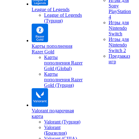
Игры для
Sony
League of Legends
PlayStation
League of Legends
4
(Турция)
Игры для
Nintendo
Switch
Игры для
Nintendo
Карты пополнения
Switch 2
Razer Gold
Предзаказ
Карты
игр
пополнения Razer
Gold (Global)
Карты
пополнения Razer
Gold (Турция)
Valorant подарочная
карта
Valorant (Турция)
Valorant
(Бразилия)
Valorant (США)