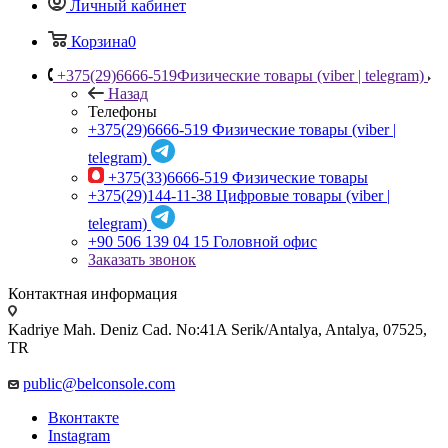
Личный кабинет
Корзина
0
+375(29)6666-519
Физические товары (viber | telegram)
Назад
Телефоны
+375(29)6666-519
Физические товары (viber |
telegram)
+375(33)6666-519
Физические товары
+375(29)144-11-38
Цифровые товары (viber |
telegram)
+90 506 139 04 15
Головной офис
Заказать звонок
Контактная информация
Kadriye Mah. Deniz Cad. No:41A Serik/Antalya, Antalya, 07525,
TR
public@belconsole.com
Вконтакте
Instagram