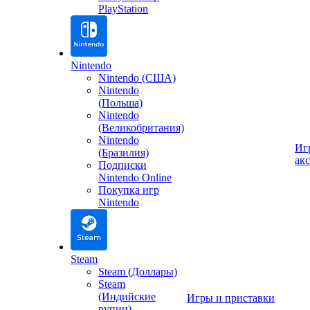
PlayStation
Nintendo
Nintendo (США)
Nintendo
(Польша)
Nintendo
(Великобритания)
Nintendo
Иг
(Бразилия)
ак
Подписки
Nintendo Online
Покупка игр
Nintendo
Steam
Steam (Доллары)
Steam
(Индийские
Игры и приставки
рупии)