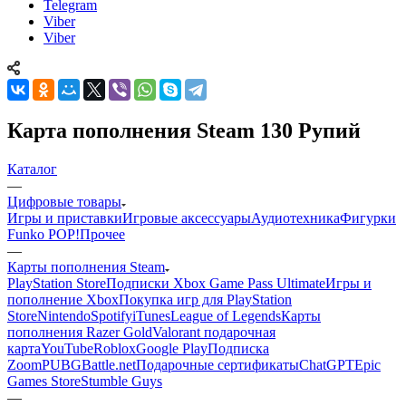
Telegram
Viber
Viber
Карта пополнения Steam 130 Рупий
Каталог
—
Цифровые товары
Игры и приставки
Игровые аксессуары
Аудиотехника
Фигурки
Funko POP!
Прочее
—
Карты пополнения Steam
PlayStation Store
Подписки Xbox Game Pass Ultimate
Игры и
пополнение Xbox
Покупка игр для PlayStation
Store
Nintendo
Spotify
iTunes
League of Legends
Карты
пополнения Razer Gold
Valorant подарочная
карта
YouTube
Roblox
Google Play
Подписка
Zoom
PUBG
Battle.net
Подарочные сертификаты
ChatGPT
Epic
Games Store
Stumble Guys
—