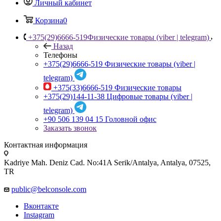
Личный кабинет
Корзина
0
+375(29)6666-519
Физические товары (viber | telegram)
Назад
Телефоны
+375(29)6666-519
Физические товары (viber |
telegram)
+375(33)6666-519
Физические товары
+375(29)144-11-38
Цифровые товары (viber |
telegram)
+90 506 139 04 15
Головной офис
Заказать звонок
Контактная информация
Kadriye Mah. Deniz Cad. No:41A Serik/Antalya, Antalya, 07525,
TR
public@belconsole.com
Вконтакте
Instagram