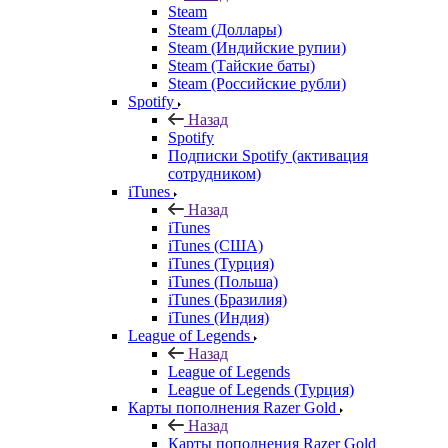
Steam
Steam (Доллары)
Steam (Индийские рупии)
Steam (Тайские баты)
Steam (Российские рубли)
Spotify
Назад
Spotify
Подписки Spotify (активация
сотрудником)
iTunes
Назад
iTunes
iTunes (США)
iTunes (Турция)
iTunes (Польша)
iTunes (Бразилия)
iTunes (Индия)
League of Legends
Назад
League of Legends
League of Legends (Турция)
Карты пополнения Razer Gold
Назад
Карты пополнения Razer Gold