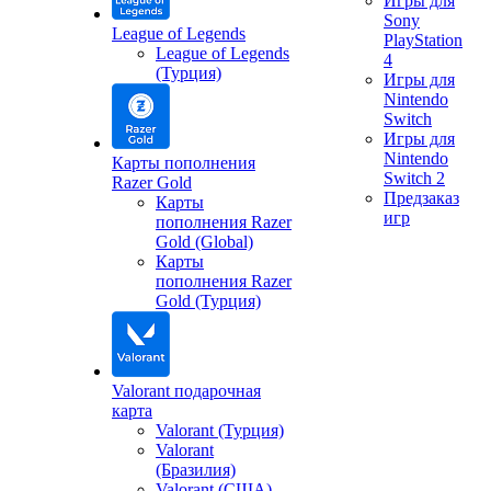
Игры для
Sony
League of Legends
PlayStation
League of Legends
4
(Турция)
Игры для
Nintendo
Switch
Игры для
Nintendo
Карты пополнения
Switch 2
Razer Gold
Предзаказ
Карты
игр
пополнения Razer
Gold (Global)
Карты
пополнения Razer
Gold (Турция)
Valorant подарочная
карта
Valorant (Турция)
Valorant
(Бразилия)
Valorant (США)