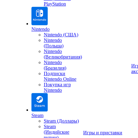
PlayStation
Nintendo
Nintendo (США)
Nintendo
(Польша)
Nintendo
(Великобритания)
Nintendo
Иг
(Бразилия)
ак
Подписки
Nintendo Online
Покупка игр
Nintendo
Steam
Steam (Доллары)
Steam
(Индийские
Игры и приставки
рупии)