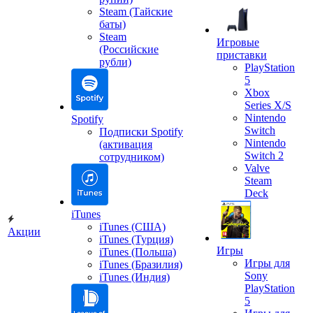
Steam (Тайские
баты)
Steam
Игровые
(Российские
приставки
рубли)
PlayStation
5
Xbox
Series X/S
Nintendo
Spotify
Switch
Подписки Spotify
Nintendo
(активация
Switch 2
сотрудником)
Valve
Steam
Deck
iTunes
iTunes (США)
Акции
iTunes (Турция)
Игры
iTunes (Польша)
Игры для
iTunes (Бразилия)
Sony
iTunes (Индия)
PlayStation
5