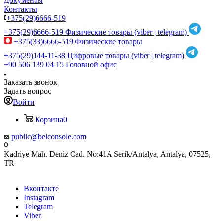
Документы
Контакты
+375(29)6666-519
+375(29)6666-519
Физические товары (viber | telegram)
+375(33)6666-519
Физические товары
+375(29)144-11-38
Цифровые товары (viber | telegram)
+90 506 139 04 15
Головной офис
Заказать звонок
Задать вопрос
Войти
Корзина
0
public@belconsole.com
Kadriye Mah. Deniz Cad. No:41A Serik/Antalya, Antalya, 07525,
TR
Вконтакте
Instagram
Telegram
Viber