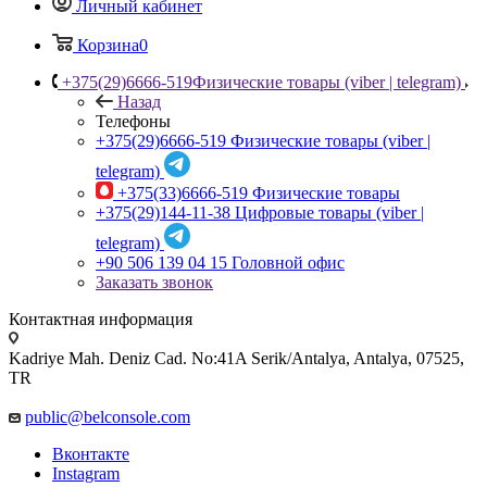
Личный кабинет
Корзина
0
+375(29)6666-519
Физические товары (viber | telegram)
Назад
Телефоны
+375(29)6666-519
Физические товары (viber |
telegram)
+375(33)6666-519
Физические товары
+375(29)144-11-38
Цифровые товары (viber |
telegram)
+90 506 139 04 15
Головной офис
Заказать звонок
Контактная информация
Kadriye Mah. Deniz Cad. No:41A Serik/Antalya, Antalya, 07525,
TR
public@belconsole.com
Вконтакте
Instagram