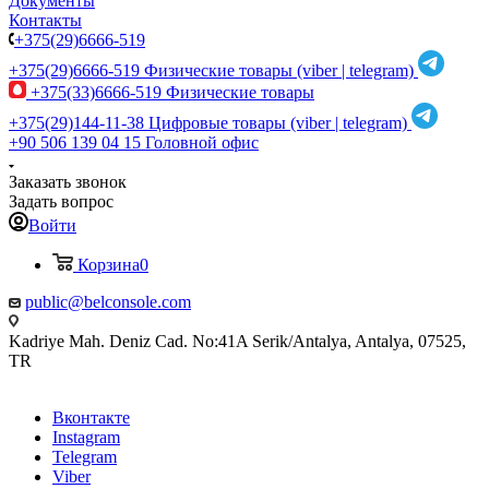
Документы
Контакты
+375(29)6666-519
+375(29)6666-519
Физические товары (viber | telegram)
+375(33)6666-519
Физические товары
+375(29)144-11-38
Цифровые товары (viber | telegram)
+90 506 139 04 15
Головной офис
Заказать звонок
Задать вопрос
Войти
Корзина
0
public@belconsole.com
Kadriye Mah. Deniz Cad. No:41A Serik/Antalya, Antalya, 07525,
TR
Вконтакте
Instagram
Telegram
Viber