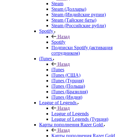
Steam
Steam (Доллары)
Steam (Индийские рупии)
Steam (Тайские баты)
Steam (Российские рубли)
Spotify
Назад
Spotify
Подписки Spotify (активация
сотрудником)
iTunes
Назад
iTunes
iTunes (США)
iTunes (Турция)
iTunes (Польша)
iTunes (Бразилия)
iTunes (Индия)
League of Legends
Назад
League of Legends
League of Legends (Турция)
Карты пополнения Razer Gold
Назад
Карты пополнения Razer Gold