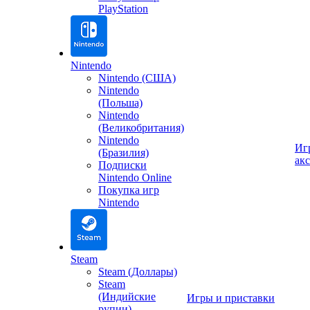
PlayStation
Nintendo
Nintendo (США)
Nintendo
(Польша)
Nintendo
(Великобритания)
Nintendo
Иг
(Бразилия)
ак
Подписки
Nintendo Online
Покупка игр
Nintendo
Steam
Steam (Доллары)
Steam
(Индийские
Игры и приставки
рупии)