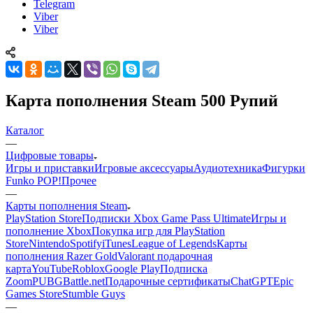
Telegram
Viber
Viber
Карта пополнения Steam 500 Рупий
Каталог
—
Цифровые товары
Игры и приставки
Игровые аксессуары
Аудиотехника
Фигурки
Funko POP!
Прочее
—
Карты пополнения Steam
PlayStation Store
Подписки Xbox Game Pass Ultimate
Игры и
пополнение Xbox
Покупка игр для PlayStation
Store
Nintendo
Spotify
iTunes
League of Legends
Карты
пополнения Razer Gold
Valorant подарочная
карта
YouTube
Roblox
Google Play
Подписка
Zoom
PUBG
Battle.net
Подарочные сертификаты
ChatGPT
Epic
Games Store
Stumble Guys
—