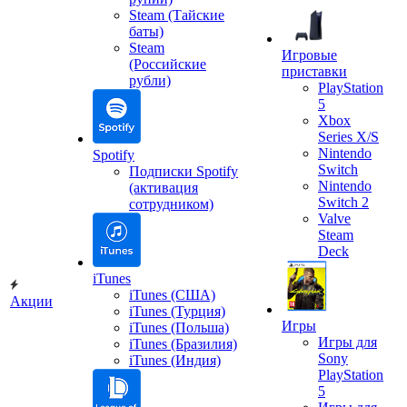
Steam (Тайские
баты)
Steam
Игровые
(Российские
приставки
рубли)
PlayStation
5
Xbox
Series X/S
Nintendo
Spotify
Switch
Подписки Spotify
Nintendo
(активация
Switch 2
сотрудником)
Valve
Steam
Deck
iTunes
iTunes (США)
Акции
iTunes (Турция)
Игры
iTunes (Польша)
Игры для
iTunes (Бразилия)
Sony
iTunes (Индия)
PlayStation
5