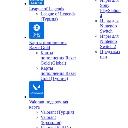
Игры для
Sony
League of Legends
PlayStation
League of Legends
4
(Турция)
Игры для
Nintendo
Switch
Игры для
Nintendo
Карты пополнения
Switch 2
Razer Gold
Предзаказ
Карты
игр
пополнения Razer
Gold (Global)
Карты
пополнения Razer
Gold (Турция)
Valorant подарочная
карта
Valorant (Турция)
Valorant
(Бразилия)
Valorant (США)