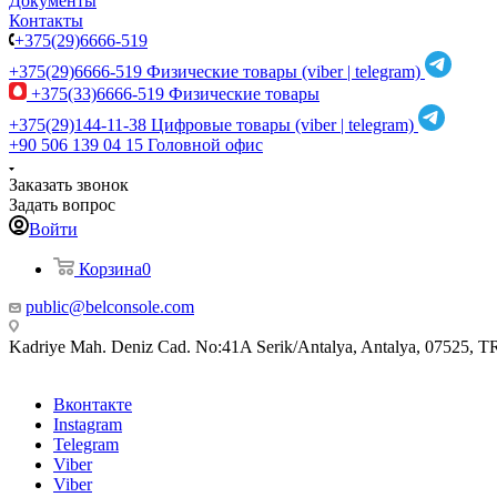
Документы
Контакты
+375(29)6666-519
+375(29)6666-519
Физические товары (viber | telegram)
+375(33)6666-519
Физические товары
+375(29)144-11-38
Цифровые товары (viber | telegram)
+90 506 139 04 15
Головной офис
Заказать звонок
Задать вопрос
Войти
Корзина
0
public@belconsole.com
Kadriye Mah. Deniz Cad. No:41A Serik/Antalya, Antalya, 07525, T
Вконтакте
Instagram
Telegram
Viber
Viber