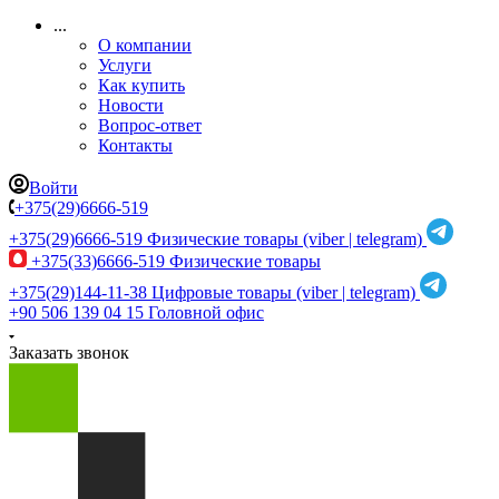
...
О компании
Услуги
Как купить
Новости
Вопрос-ответ
Контакты
Войти
+375(29)6666-519
+375(29)6666-519
Физические товары (viber | telegram)
+375(33)6666-519
Физические товары
+375(29)144-11-38
Цифровые товары (viber | telegram)
+90 506 139 04 15
Головной офис
Заказать звонок