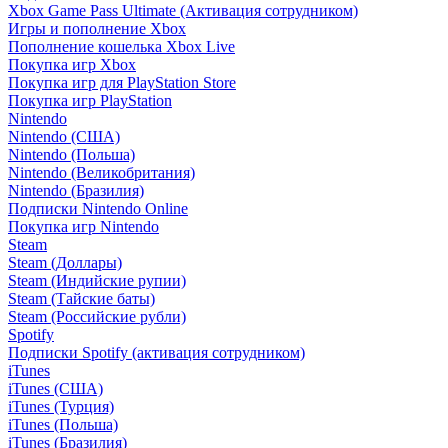
Xbox Game Pass Ultimate (Активация сотрудником)
Игры и пополнение Xbox
Пополнение кошелька Xbox Live
Покупка игр Xbox
Покупка игр для PlayStation Store
Покупка игр PlayStation
Nintendo
Nintendo (США)
Nintendo (Польша)
Nintendo (Великобритания)
Nintendo (Бразилия)
Подписки Nintendo Online
Покупка игр Nintendo
Steam
Steam (Доллары)
Steam (Индийские рупии)
Steam (Тайские баты)
Steam (Российские рубли)
Spotify
Подписки Spotify (активация сотрудником)
iTunes
iTunes (США)
iTunes (Турция)
iTunes (Польша)
iTunes (Бразилия)