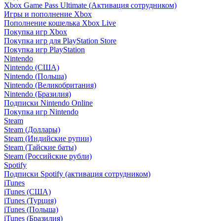
Xbox Game Pass Ultimate (Активация сотрудником)
Игры и пополнение Xbox
Пополнение кошелька Xbox Live
Покупка игр Xbox
Покупка игр для PlayStation Store
Покупка игр PlayStation
Nintendo
Nintendo (США)
Nintendo (Польша)
Nintendo (Великобритания)
Nintendo (Бразилия)
Подписки Nintendo Online
Покупка игр Nintendo
Steam
Steam (Доллары)
Steam (Индийские рупии)
Steam (Тайские баты)
Steam (Российские рубли)
Spotify
Подписки Spotify (активация сотрудником)
iTunes
iTunes (США)
iTunes (Турция)
iTunes (Польша)
iTunes (Бразилия)