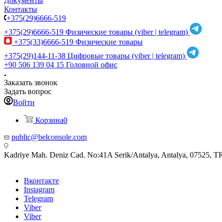
Документы
Контакты
+375(29)6666-519
+375(29)6666-519
Физические товары (viber | telegram)
+375(33)6666-519
Физические товары
+375(29)144-11-38
Цифровые товары (viber | telegram)
+90 506 139 04 15
Головной офис
Заказать звонок
Задать вопрос
Войти
Корзина
0
public@belconsole.com
Kadriye Mah. Deniz Cad. No:41A Serik/Antalya, Antalya, 07525, T
Вконтакте
Instagram
Telegram
Viber
Viber