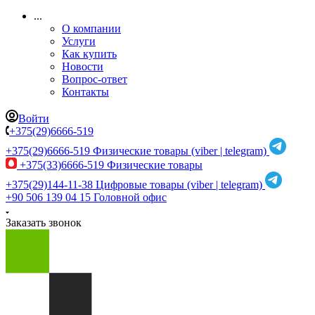
...
О компании
Услуги
Как купить
Новости
Вопрос-ответ
Контакты
Войти
+375(29)6666-519
+375(29)6666-519
Физические товары (viber | telegram)
+375(33)6666-519
Физические товары
+375(29)144-11-38
Цифровые товары (viber | telegram)
+90 506 139 04 15
Головной офис
Заказать звонок