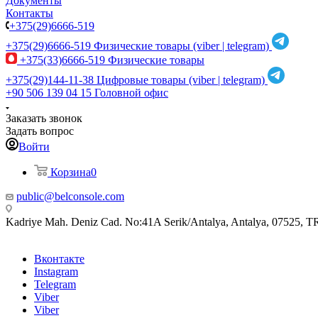
Документы
Контакты
+375(29)6666-519
+375(29)6666-519
Физические товары (viber | telegram)
+375(33)6666-519
Физические товары
+375(29)144-11-38
Цифровые товары (viber | telegram)
+90 506 139 04 15
Головной офис
Заказать звонок
Задать вопрос
Войти
Корзина
0
public@belconsole.com
Kadriye Mah. Deniz Cad. No:41A Serik/Antalya, Antalya, 07525, T
Вконтакте
Instagram
Telegram
Viber
Viber