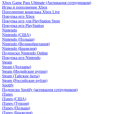
Xbox Game Pass Ultimate (Активация сотрудником)
Игры и пополнение Xbox
Пополнение кошелька Xbox Live
Покупка игр Xbox
Покупка игр для PlayStation Store
Покупка игр PlayStation
Nintendo
Nintendo (США)
Nintendo (Польша)
Nintendo (Великобритания)
Nintendo (Бразилия)
Подписки Nintendo Online
Покупка игр Nintendo
Steam
Steam (Доллары)
Steam (Индийские рупии)
Steam (Тайские баты)
Steam (Российские рубли)
Spotify
Подписки Spotify (активация сотрудником)
iTunes
iTunes (США)
iTunes (Турция)
iTunes (Польша)
iTunes (Бразилия)