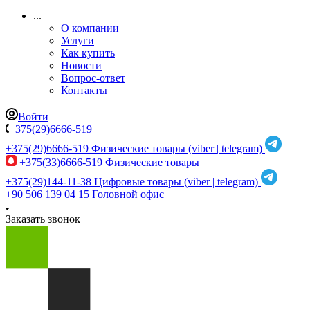
...
О компании
Услуги
Как купить
Новости
Вопрос-ответ
Контакты
Войти
+375(29)6666-519
+375(29)6666-519
Физические товары (viber | telegram)
+375(33)6666-519
Физические товары
+375(29)144-11-38
Цифровые товары (viber | telegram)
+90 506 139 04 15
Головной офис
Заказать звонок