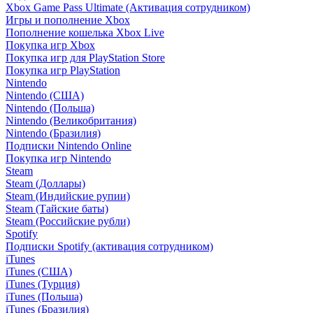
Xbox Game Pass Ultimate (Активация сотрудником)
Игры и пополнение Xbox
Пополнение кошелька Xbox Live
Покупка игр Xbox
Покупка игр для PlayStation Store
Покупка игр PlayStation
Nintendo
Nintendo (США)
Nintendo (Польша)
Nintendo (Великобритания)
Nintendo (Бразилия)
Подписки Nintendo Online
Покупка игр Nintendo
Steam
Steam (Доллары)
Steam (Индийские рупии)
Steam (Тайские баты)
Steam (Российские рубли)
Spotify
Подписки Spotify (активация сотрудником)
iTunes
iTunes (США)
iTunes (Турция)
iTunes (Польша)
iTunes (Бразилия)