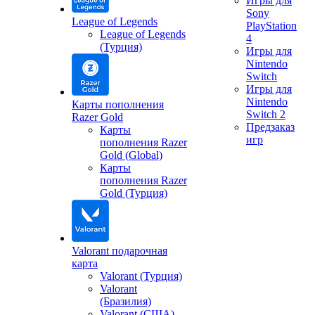
Игры для
Sony
League of Legends
PlayStation
League of Legends
4
(Турция)
Игры для
Nintendo
Switch
Игры для
Nintendo
Карты пополнения
Switch 2
Razer Gold
Предзаказ
Карты
игр
пополнения Razer
Gold (Global)
Карты
пополнения Razer
Gold (Турция)
Valorant подарочная
карта
Valorant (Турция)
Valorant
(Бразилия)
Valorant (США)