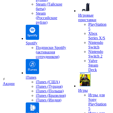
Steam (Тайские
баты)
Steam
Игровые
(Российские
приставки
рубли)
PlayStation
5
Xbox
Series X/S
Nintendo
Spotify
Switch
Подписки Spotify
Nintendo
(активация
Switch 2
сотрудником)
Valve
Steam
Deck
iTunes
iTunes (США)
Акции
iTunes (Турция)
Игры
iTunes (Польша)
Игры для
iTunes (Бразилия)
Sony
iTunes (Индия)
PlayStation
5