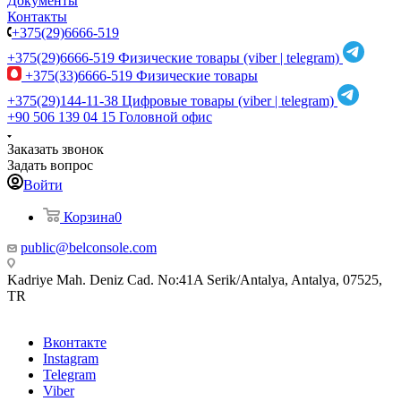
Документы
Контакты
+375(29)6666-519
+375(29)6666-519
Физические товары (viber | telegram)
+375(33)6666-519
Физические товары
+375(29)144-11-38
Цифровые товары (viber | telegram)
+90 506 139 04 15
Головной офис
Заказать звонок
Задать вопрос
Войти
Корзина
0
public@belconsole.com
Kadriye Mah. Deniz Cad. No:41A Serik/Antalya, Antalya, 07525,
TR
Вконтакте
Instagram
Telegram
Viber