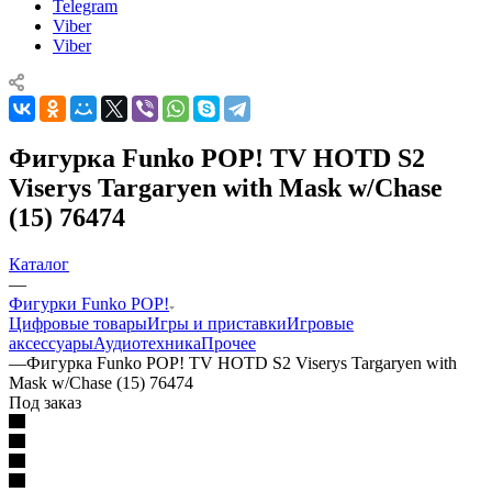
Telegram
Viber
Viber
Фигурка Funko POP! TV HOTD S2
Viserys Targaryen with Mask w/Chase
(15) 76474
Каталог
—
Фигурки Funko POP!
Цифровые товары
Игры и приставки
Игровые
аксессуары
Аудиотехника
Прочее
—
Фигурка Funko POP! TV HOTD S2 Viserys Targaryen with
Mask w/Chase (15) 76474
Под заказ