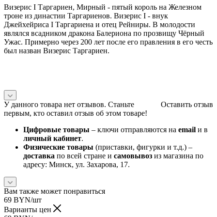
Визерис I Таргариен, Мирный - пятый король на Железном
троне из династии Таргариенов. Визерис I - внук
Джейхейриса I Таргариена и отец Рейниры. В молодости
являлся всадником дракона Балериона по прозвищу Чёрный
Ужас. Примерно через 200 лет после его правления в его честь
был назван Визерис Таргариен.
У данного товара нет отзывов. Станьте
Оставить отзыв
первым, кто оставил отзыв об этом товаре!
Цифровые товары
– ключи отправляются на
email
и в
личный кабинет
.
Физические товары
(приставки, фигурки и т.д.) –
доставка
по всей стране и
самовывоз
из магазина по
адресу: Минск, ул. Захарова, 17.
Вам также может понравиться
69
BYN
/шт
Варианты цен