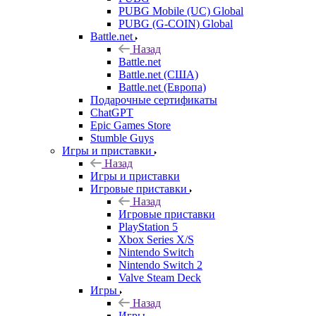
PUBG Mobile (UC) Global
PUBG (G-COIN) Global
Battle.net
Назад
Battle.net
Battle.net (США)
Battle.net (Европа)
Подарочные сертификаты
ChatGPT
Epic Games Store
Stumble Guys
Игры и приставки
Назад
Игры и приставки
Игровые приставки
Назад
Игровые приставки
PlayStation 5
Xbox Series X/S
Nintendo Switch
Nintendo Switch 2
Valve Steam Deck
Игры
Назад
Игры