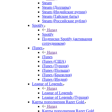
Steam
Steam (Доллары)
Steam (Индийские рупии)
Steam (Тайские баты)
Steam (Российские рубли)
Spotify
Назад
Spotify
Подписки Spotify (активация
сотрудником)
iTunes
Назад
iTunes
iTunes (США)
iTunes (Турция)
iTunes (Польша)
iTunes (Бразилия)
iTunes (Индия)
League of Legends
Назад
League of Legends
League of Legends (Турция)
Карты пополнения Razer Gold
Назад
Карты пополнения Razer Gold