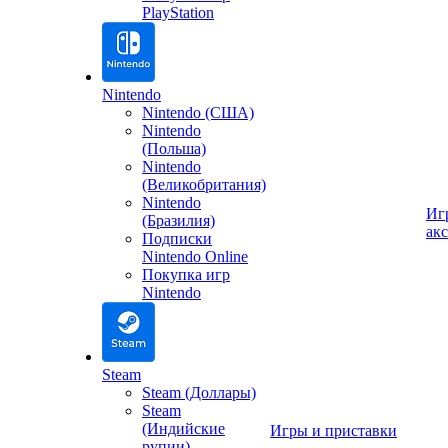
PlayStation
Nintendo
Nintendo (США)
Nintendo
(Польша)
Nintendo
(Великобритания)
Nintendo
Иг
(Бразилия)
ак
Подписки
Nintendo Online
Покупка игр
Nintendo
Steam
Steam (Доллары)
Steam
(Индийские
Игры и приставки
рупии)