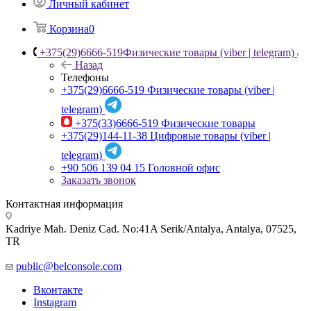
Личный кабинет
Корзина
0
+375(29)6666-519
Физические товары (viber | telegram)
Назад
Телефоны
+375(29)6666-519
Физические товары (viber |
telegram)
+375(33)6666-519
Физические товары
+375(29)144-11-38
Цифровые товары (viber |
telegram)
+90 506 139 04 15
Головной офис
Заказать звонок
Контактная информация
Kadriye Mah. Deniz Cad. No:41A Serik/Antalya, Antalya, 07525,
TR
public@belconsole.com
Вконтакте
Instagram