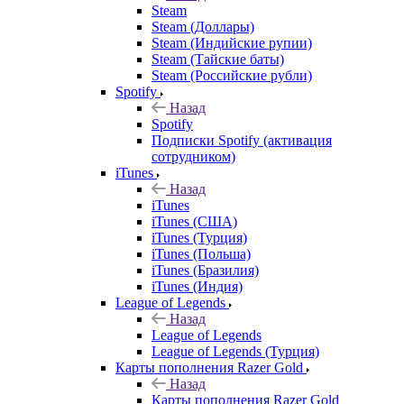
Steam
Steam (Доллары)
Steam (Индийские рупии)
Steam (Тайские баты)
Steam (Российские рубли)
Spotify
Назад
Spotify
Подписки Spotify (активация
сотрудником)
iTunes
Назад
iTunes
iTunes (США)
iTunes (Турция)
iTunes (Польша)
iTunes (Бразилия)
iTunes (Индия)
League of Legends
Назад
League of Legends
League of Legends (Турция)
Карты пополнения Razer Gold
Назад
Карты пополнения Razer Gold