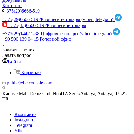
Документы
Контакты
+375(29)6666-519
+375(29)6666-519
Физические товары (viber | telegram)
+375(33)6666-519
Физические товары
+375(29)144-11-38
Цифровые товары (viber | telegram)
+90 506 139 04 15
Головной офис
Заказать звонок
Задать вопрос
Войти
Корзина
0
public@belconsole.com
Kadriye Mah. Deniz Cad. No:41A Serik/Antalya, Antalya, 07525,
TR
Вконтакте
Instagram
Telegram
Viber