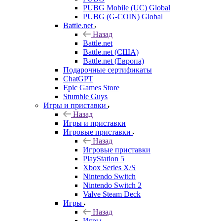
PUBG Mobile (UC) Global
PUBG (G-COIN) Global
Battle.net
Назад
Battle.net
Battle.net (США)
Battle.net (Европа)
Подарочные сертификаты
ChatGPT
Epic Games Store
Stumble Guys
Игры и приставки
Назад
Игры и приставки
Игровые приставки
Назад
Игровые приставки
PlayStation 5
Xbox Series X/S
Nintendo Switch
Nintendo Switch 2
Valve Steam Deck
Игры
Назад
Игры