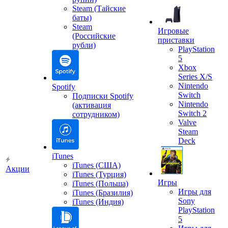
Steam (Тайские
баты)
Steam
Игровые
(Российские
приставки
рубли)
PlayStation
5
Xbox
Series X/S
Nintendo
Spotify
Switch
Подписки Spotify
Nintendo
(активация
Switch 2
сотрудником)
Valve
Steam
Deck
iTunes
iTunes (США)
Акции
iTunes (Турция)
Игры
iTunes (Польша)
Игры для
iTunes (Бразилия)
Sony
iTunes (Индия)
PlayStation
5