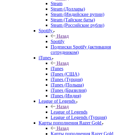
Steam
Steam (Доллары)
Steam (Индийские рупии)
Steam (Тайские баты)
Steam (Российские рубли)
Spotify
Назад
Spotify
Подписки Spotify (активация
сотрудником)
iTunes
Назад
iTunes
iTunes (США)
iTunes (Турция)
iTunes (Польша)
iTunes (Бразилия)
iTunes (Индия)
League of Legends
Назад
League of Legends
League of Legends (Турция)
Карты пополнения Razer Gold
Назад
Карты пополнения Razer Gold