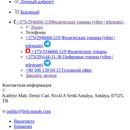
Личный кабинет
Корзина
0
+375(29)6666-519
Физические товары (viber | telegram)
Назад
Телефоны
+375(29)6666-519
Физические товары (viber |
telegram)
+375(33)6666-519
Физические товары
+375(29)144-11-38
Цифровые товары (viber |
telegram)
+90 506 139 04 15
Головной офис
Заказать звонок
Контактная информация
Kadriye Mah. Deniz Cad. No:41A Serik/Antalya, Antalya, 07525,
TR
public@belconsole.com
Вконтакте
Instagram