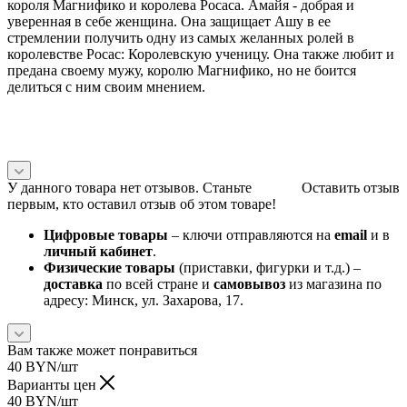
короля Магнифико и королева Росаса. Амайя - добрая и
уверенная в себе женщина. Она защищает Ашу в ее
стремлении получить одну из самых желанных ролей в
королевстве Росас: Королевскую ученицу. Она также любит и
предана своему мужу, королю Магнифико, но не боится
делиться с ним своим мнением.
У данного товара нет отзывов. Станьте
Оставить отзыв
первым, кто оставил отзыв об этом товаре!
Цифровые товары
– ключи отправляются на
email
и в
личный кабинет
.
Физические товары
(приставки, фигурки и т.д.) –
доставка
по всей стране и
самовывоз
из магазина по
адресу: Минск, ул. Захарова, 17.
Вам также может понравиться
40
BYN
/шт
Варианты цен
40
BYN
/шт