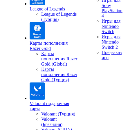
Игры для
Sony
League of Legends
PlayStation
League of Legends
4
(Турция)
Игры для
Nintendo
Switch
Игры для
Nintendo
Карты пополнения
Switch 2
Razer Gold
Предзаказ
Карты
игр
пополнения Razer
Gold (Global)
Карты
пополнения Razer
Gold (Турция)
Valorant подарочная
карта
Valorant (Турция)
Valorant
(Бразилия)
Valorant (США)