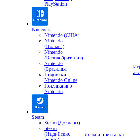
PlayStation
Nintendo
Nintendo (США)
Nintendo
(Польша)
Nintendo
(Великобритания)
Nintendo
Иг
(Бразилия)
ак
Подписки
Nintendo Online
Покупка игр
Nintendo
Steam
Steam (Доллары)
Steam
(Индийские
Игры и приставки
рупии)