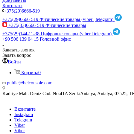
Документы
Контакты
+375(29)6666-519
+375(29)6666-519
Физические товары (viber | telegram)
+375(33)6666-519
Физические товары
+375(29)144-11-38
Цифровые товары (viber | telegram)
+90 506 139 04 15
Головной офис
Заказать звонок
Задать вопрос
Войти
Корзина
0
public@belconsole.com
Kadriye Mah. Deniz Cad. No:41A Serik/Antalya, Antalya, 07525, T
Вконтакте
Instagram
Telegram
Viber
Viber