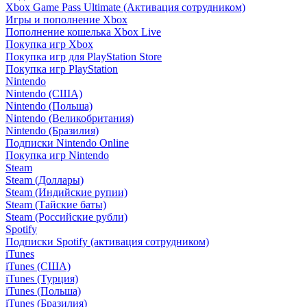
Xbox Game Pass Ultimate (Активация сотрудником)
Игры и пополнение Xbox
Пополнение кошелька Xbox Live
Покупка игр Xbox
Покупка игр для PlayStation Store
Покупка игр PlayStation
Nintendo
Nintendo (США)
Nintendo (Польша)
Nintendo (Великобритания)
Nintendo (Бразилия)
Подписки Nintendo Online
Покупка игр Nintendo
Steam
Steam (Доллары)
Steam (Индийские рупии)
Steam (Тайские баты)
Steam (Российские рубли)
Spotify
Подписки Spotify (активация сотрудником)
iTunes
iTunes (США)
iTunes (Турция)
iTunes (Польша)
iTunes (Бразилия)