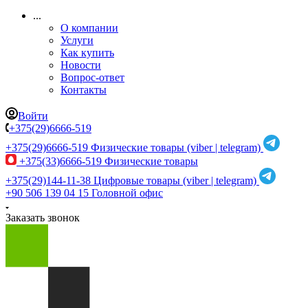
...
О компании
Услуги
Как купить
Новости
Вопрос-ответ
Контакты
Войти
+375(29)6666-519
+375(29)6666-519
Физические товары (viber | telegram)
+375(33)6666-519
Физические товары
+375(29)144-11-38
Цифровые товары (viber | telegram)
+90 506 139 04 15
Головной офис
Заказать звонок