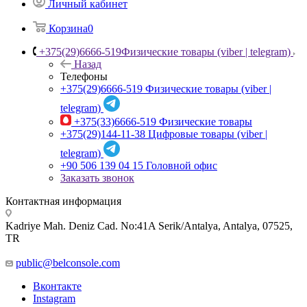
Личный кабинет
Корзина
0
+375(29)6666-519
Физические товары (viber | telegram)
Назад
Телефоны
+375(29)6666-519
Физические товары (viber |
telegram)
+375(33)6666-519
Физические товары
+375(29)144-11-38
Цифровые товары (viber |
telegram)
+90 506 139 04 15
Головной офис
Заказать звонок
Контактная информация
Kadriye Mah. Deniz Cad. No:41A Serik/Antalya, Antalya, 07525,
TR
public@belconsole.com
Вконтакте
Instagram