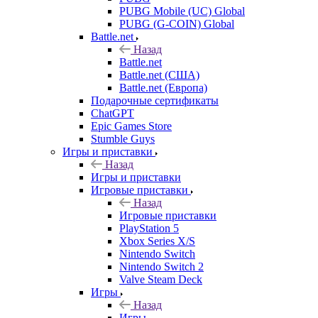
PUBG Mobile (UC) Global
PUBG (G-COIN) Global
Battle.net
Назад
Battle.net
Battle.net (США)
Battle.net (Европа)
Подарочные сертификаты
ChatGPT
Epic Games Store
Stumble Guys
Игры и приставки
Назад
Игры и приставки
Игровые приставки
Назад
Игровые приставки
PlayStation 5
Xbox Series X/S
Nintendo Switch
Nintendo Switch 2
Valve Steam Deck
Игры
Назад
Игры