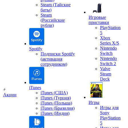
Steam (Тайские
баты)
Steam
Игровые
(Российские
приставки
рубли)
PlayStation
5
Xbox
Series X/S
Nintendo
Spotify
Switch
Подписки Spotify
Nintendo
(активация
Switch 2
сотрудником)
Valve
Steam
Deck
iTunes
iTunes (США)
Акции
iTunes (Турция)
Игры
iTunes (Польша)
Игры для
iTunes (Бразилия)
Sony
iTunes (Индия)
PlayStation
5