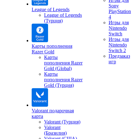
Игры для
Sony
League of Legends
PlayStation
League of Legends
4
(Турция)
Игры для
Nintendo
Switch
Игры для
Nintendo
Карты пополнения
Switch 2
Razer Gold
Предзаказ
Карты
игр
пополнения Razer
Gold (Global)
Карты
пополнения Razer
Gold (Турция)
Valorant подарочная
карта
Valorant (Турция)
Valorant
(Бразилия)
Valorant (США)