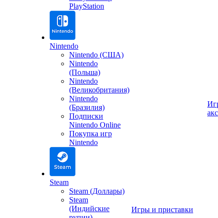
PlayStation
Nintendo
Nintendo (США)
Nintendo
(Польша)
Nintendo
(Великобритания)
Nintendo
Иг
(Бразилия)
ак
Подписки
Nintendo Online
Покупка игр
Nintendo
Steam
Steam (Доллары)
Steam
(Индийские
Игры и приставки
рупии)