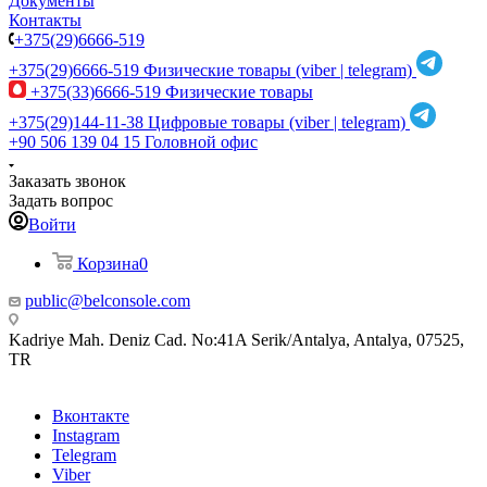
Документы
Контакты
+375(29)6666-519
+375(29)6666-519
Физические товары (viber | telegram)
+375(33)6666-519
Физические товары
+375(29)144-11-38
Цифровые товары (viber | telegram)
+90 506 139 04 15
Головной офис
Заказать звонок
Задать вопрос
Войти
Корзина
0
public@belconsole.com
Kadriye Mah. Deniz Cad. No:41A Serik/Antalya, Antalya, 07525,
TR
Вконтакте
Instagram
Telegram
Viber