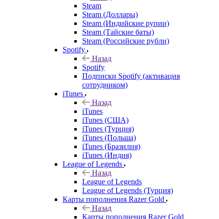
Steam
Steam (Доллары)
Steam (Индийские рупии)
Steam (Тайские баты)
Steam (Российские рубли)
Spotify
Назад
Spotify
Подписки Spotify (активация
сотрудником)
iTunes
Назад
iTunes
iTunes (США)
iTunes (Турция)
iTunes (Польша)
iTunes (Бразилия)
iTunes (Индия)
League of Legends
Назад
League of Legends
League of Legends (Турция)
Карты пополнения Razer Gold
Назад
Карты пополнения Razer Gold