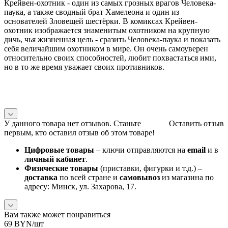
Крейвен-охотник - один из самых грозных врагов Человека-
паука, а также сводный брат Хамелеона и один из
основателей Зловещей шестёрки. В комиксах Крейвен-
охотник изображается знаменитым охотником на крупную
дичь, чья жизненная цель - сразить Человека-паука и показать
себя величайшим охотником в мире. Он очень самоуверен
относительно своих способностей, любит похвастаться ими,
но в то же время уважает своих противников.
У данного товара нет отзывов. Станьте
Оставить отзыв
первым, кто оставил отзыв об этом товаре!
Цифровые товары
– ключи отправляются на
email
и в
личный кабинет
.
Физические товары
(приставки, фигурки и т.д.) –
доставка
по всей стране и
самовывоз
из магазина по
адресу: Минск, ул. Захарова, 17.
Вам также может понравиться
69
BYN
/шт