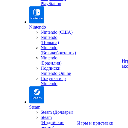
PlayStation
Nintendo
Nintendo (США)
Nintendo
(Польша)
Nintendo
(Великобритания)
Nintendo
Иг
(Бразилия)
ак
Подписки
Nintendo Online
Покупка игр
Nintendo
Steam
Steam (Доллары)
Steam
(Индийские
Игры и приставки
рупии)