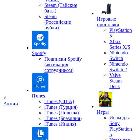
Steam (Тайские
баты)
Steam
Игровые
(Российские
приставки
рубли)
PlayStation
5
Xbox
Series X/S
Nintendo
Spotify
Switch
Подписки Spotify
Nintendo
(активация
Switch 2
сотрудником)
Valve
Steam
Deck
iTunes
iTunes (США)
Акции
iTunes (Турция)
Игры
iTunes (Польша)
Игры для
iTunes (Бразилия)
Sony
iTunes (Индия)
PlayStation
5