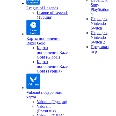
Игры для
Sony
League of Legends
PlayStation
League of Legends
4
(Турция)
Игры для
Nintendo
Switch
Игры для
Nintendo
Карты пополнения
Switch 2
Razer Gold
Предзаказ
Карты
игр
пополнения Razer
Gold (Global)
Карты
пополнения Razer
Gold (Турция)
Valorant подарочная
карта
Valorant (Турция)
Valorant
(Бразилия)
Valorant (США)