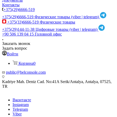
Документы
Контакты
+375(29)6666-519
+375(29)6666-519
Физические товары (viber | telegram)
+375(33)6666-519
Физические товары
+375(29)144-11-38
Цифровые товары (viber | telegram)
+90 506 139 04 15
Головной офис
Заказать звонок
Задать вопрос
Войти
Корзина
0
public@belconsole.com
Kadriye Mah. Deniz Cad. No:41A Serik/Antalya, Antalya, 07525,
TR
Вконтакте
Instagram
Telegram
Viber