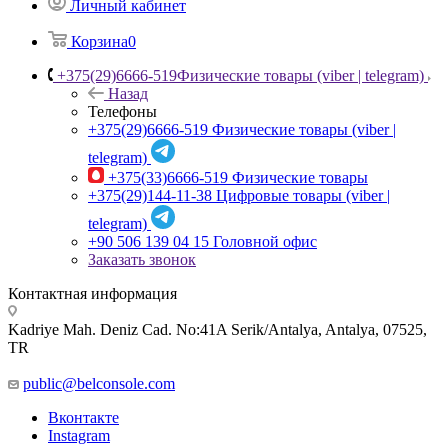
Личный кабинет
Корзина
0
+375(29)6666-519
Физические товары (viber | telegram)
Назад
Телефоны
+375(29)6666-519
Физические товары (viber |
telegram)
+375(33)6666-519
Физические товары
+375(29)144-11-38
Цифровые товары (viber |
telegram)
+90 506 139 04 15
Головной офис
Заказать звонок
Контактная информация
Kadriye Mah. Deniz Cad. No:41A Serik/Antalya, Antalya, 07525,
TR
public@belconsole.com
Вконтакте
Instagram