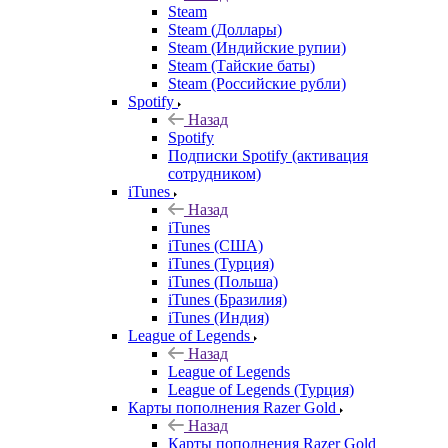
Steam
Steam (Доллары)
Steam (Индийские рупии)
Steam (Тайские баты)
Steam (Российские рубли)
Spotify
Назад
Spotify
Подписки Spotify (активация
сотрудником)
iTunes
Назад
iTunes
iTunes (США)
iTunes (Турция)
iTunes (Польша)
iTunes (Бразилия)
iTunes (Индия)
League of Legends
Назад
League of Legends
League of Legends (Турция)
Карты пополнения Razer Gold
Назад
Карты пополнения Razer Gold