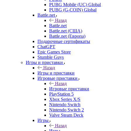
PUBG Mobile (UC) Global
PUBG (G-COIN) Global
Battle.net
Назад
Battle.net
Battle.net (США)
Battle.net (Европа)
Подарочные сертификаты
ChatGPT
Epic Games Store
Stumble Guys
Игры и приставки
Назад
Игры и приставки
Игровые приставки
Назад
Игровые приставки
PlayStation 5
Xbox Series X/S
Nintendo Switch
Nintendo Switch 2
Valve Steam Deck
Игры
Назад
Игры