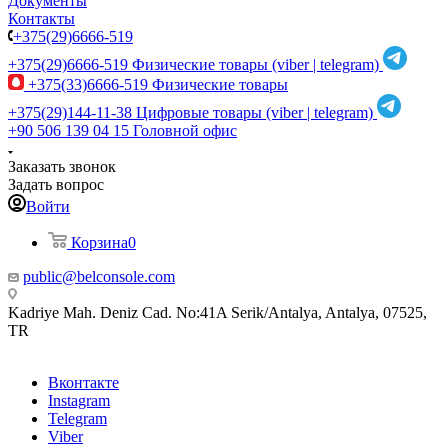
Документы
Контакты
+375(29)6666-519
+375(29)6666-519
Физические товары (viber | telegram)
+375(33)6666-519
Физические товары
+375(29)144-11-38
Цифровые товары (viber | telegram)
+90 506 139 04 15
Головной офис
Заказать звонок
Задать вопрос
Войти
Корзина
0
public@belconsole.com
Kadriye Mah. Deniz Cad. No:41A Serik/Antalya, Antalya, 07525,
TR
Вконтакте
Instagram
Telegram
Viber