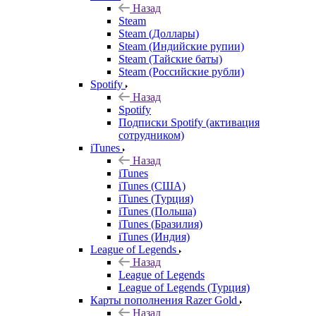
Назад
Steam
Steam (Доллары)
Steam (Индийские рупии)
Steam (Тайские баты)
Steam (Российские рубли)
Spotify
Назад
Spotify
Подписки Spotify (активация
сотрудником)
iTunes
Назад
iTunes
iTunes (США)
iTunes (Турция)
iTunes (Польша)
iTunes (Бразилия)
iTunes (Индия)
League of Legends
Назад
League of Legends
League of Legends (Турция)
Карты пополнения Razer Gold
Назад