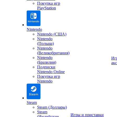
Покупка игр
PlayStation
Nintendo
Nintendo (США)
Nintendo
(Польша)
Nintendo
(Великобритания)
Nintendo
Иг
(Бразилия)
ак
Подписки
Nintendo Online
Покупка игр
Nintendo
Steam
Steam (Доллары)
Steam
Игры и приставки
(Индийские