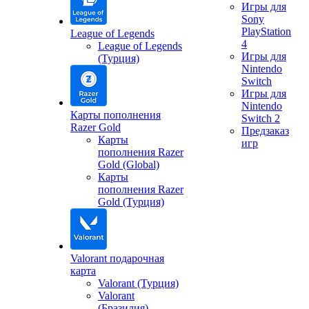
Игры для
Sony
PlayStation
League of Legends
4
League of Legends
Игры для
(Турция)
Nintendo
Switch
Игры для
Nintendo
Карты пополнения
Switch 2
Razer Gold
Предзаказ
Карты
игр
пополнения Razer
Gold (Global)
Карты
пополнения Razer
Gold (Турция)
Valorant подарочная
карта
Valorant (Турция)
Valorant
(Бразилия)