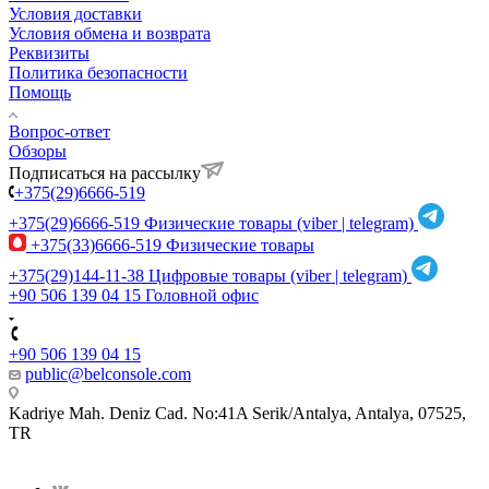
Условия доставки
Условия обмена и возврата
Реквизиты
Политика безопасности
Помощь
Вопрос-ответ
Обзоры
Подписаться на рассылку
+375(29)6666-519
+375(29)6666-519
Физические товары (viber | telegram)
+375(33)6666-519
Физические товары
+375(29)144-11-38
Цифровые товары (viber | telegram)
+90 506 139 04 15
Головной офис
+90 506 139 04 15
public@belconsole.com
Kadriye Mah. Deniz Cad. No:41A Serik/Antalya, Antalya, 07525,
TR