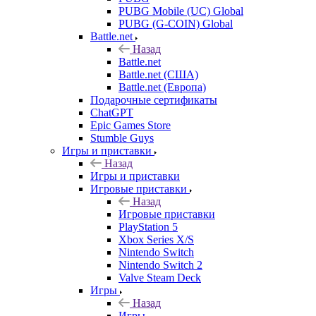
PUBG Mobile (UC) Global
PUBG (G-COIN) Global
Battle.net
Назад
Battle.net
Battle.net (США)
Battle.net (Европа)
Подарочные сертификаты
ChatGPT
Epic Games Store
Stumble Guys
Игры и приставки
Назад
Игры и приставки
Игровые приставки
Назад
Игровые приставки
PlayStation 5
Xbox Series X/S
Nintendo Switch
Nintendo Switch 2
Valve Steam Deck
Игры
Назад
Игры