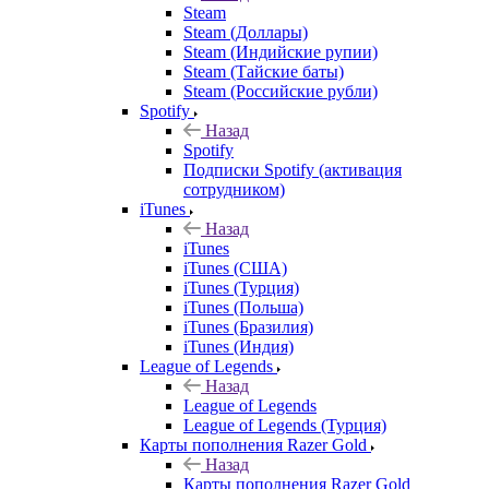
Steam
Steam (Доллары)
Steam (Индийские рупии)
Steam (Тайские баты)
Steam (Российские рубли)
Spotify
Назад
Spotify
Подписки Spotify (активация
сотрудником)
iTunes
Назад
iTunes
iTunes (США)
iTunes (Турция)
iTunes (Польша)
iTunes (Бразилия)
iTunes (Индия)
League of Legends
Назад
League of Legends
League of Legends (Турция)
Карты пополнения Razer Gold
Назад
Карты пополнения Razer Gold