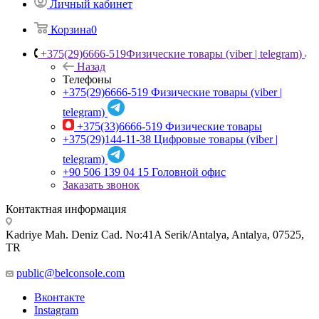
Личный кабинет
Корзина
0
+375(29)6666-519
Физические товары (viber | telegram)
Назад
Телефоны
+375(29)6666-519
Физические товары (viber |
telegram)
+375(33)6666-519
Физические товары
+375(29)144-11-38
Цифровые товары (viber |
telegram)
+90 506 139 04 15
Головной офис
Заказать звонок
Контактная информация
Kadriye Mah. Deniz Cad. No:41A Serik/Antalya, Antalya, 07525,
TR
public@belconsole.com
Вконтакте
Instagram