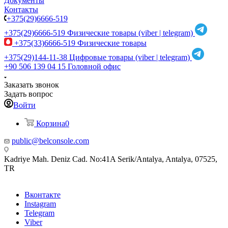
Документы
Контакты
+375(29)6666-519
+375(29)6666-519
Физические товары (viber | telegram)
+375(33)6666-519
Физические товары
+375(29)144-11-38
Цифровые товары (viber | telegram)
+90 506 139 04 15
Головной офис
Заказать звонок
Задать вопрос
Войти
Корзина
0
public@belconsole.com
Kadriye Mah. Deniz Cad. No:41A Serik/Antalya, Antalya, 07525,
TR
Вконтакте
Instagram
Telegram
Viber