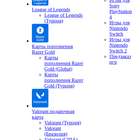
Игры для
Sony
League of Legends
PlayStation
League of Legends
4
(Турция)
Игры для
Nintendo
Switch
Игры для
Nintendo
Карты пополнения
Switch 2
Razer Gold
Предзаказ
Карты
игр
пополнения Razer
Gold (Global)
Карты
пополнения Razer
Gold (Турция)
Valorant подарочная
карта
Valorant (Турция)
Valorant
(Бразилия)
Valorant (США)