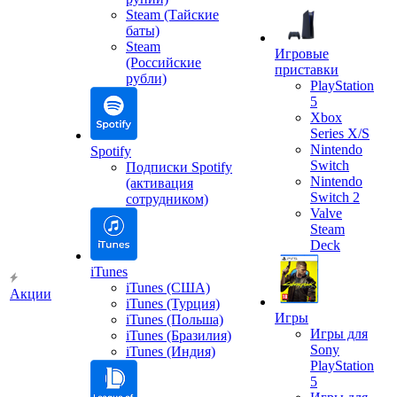
Steam (Тайские
баты)
Steam
Игровые
(Российские
приставки
рубли)
PlayStation
5
Xbox
Series X/S
Nintendo
Spotify
Switch
Подписки Spotify
Nintendo
(активация
Switch 2
сотрудником)
Valve
Steam
Deck
iTunes
iTunes (США)
Акции
iTunes (Турция)
Игры
iTunes (Польша)
Игры для
iTunes (Бразилия)
Sony
iTunes (Индия)
PlayStation
5