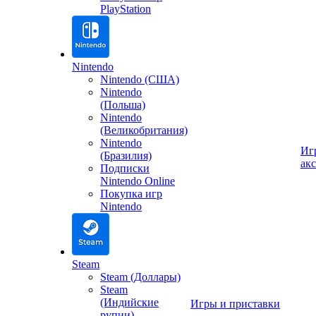
PlayStation
Nintendo
Nintendo (США)
Nintendo
(Польша)
Nintendo
(Великобритания)
Nintendo
Иг
(Бразилия)
ак
Подписки
Nintendo Online
Покупка игр
Nintendo
Steam
Steam (Доллары)
Steam
(Индийские
Игры и приставки
рупии)