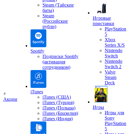
Steam (Тайские
баты)
Steam
Игровые
(Российские
приставки
рубли)
PlayStation
5
Xbox
Series X/S
Nintendo
Spotify
Switch
Подписки Spotify
Nintendo
(активация
Switch 2
сотрудником)
Valve
Steam
Deck
iTunes
iTunes (США)
Акции
iTunes (Турция)
Игры
iTunes (Польша)
Игры для
iTunes (Бразилия)
Sony
iTunes (Индия)
PlayStation
5