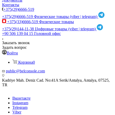
Документы
Контакты
+375(29)6666-519
+375(29)6666-519
Физические товары (viber | telegram)
+375(33)6666-519
Физические товары
+375(29)144-11-38
Цифровые товары (viber | telegram)
+90 506 139 04 15
Головной офис
Заказать звонок
Задать вопрос
Войти
Корзина
0
public@belconsole.com
Kadriye Mah. Deniz Cad. No:41A Serik/Antalya, Antalya, 07525,
TR
Вконтакте
Instagram
Telegram
Viber