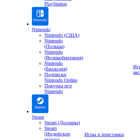
PlayStation
Nintendo
Nintendo (США)
Nintendo
(Польша)
Nintendo
(Великобритания)
Nintendo
Иг
(Бразилия)
ак
Подписки
Nintendo Online
Покупка игр
Nintendo
Steam
Steam (Доллары)
Steam
(Индийские
Игры и приставки
рупии)