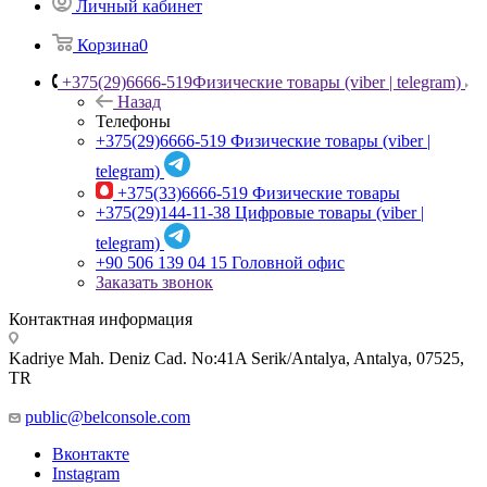
Личный кабинет
Корзина
0
+375(29)6666-519
Физические товары (viber | telegram)
Назад
Телефоны
+375(29)6666-519
Физические товары (viber |
telegram)
+375(33)6666-519
Физические товары
+375(29)144-11-38
Цифровые товары (viber |
telegram)
+90 506 139 04 15
Головной офис
Заказать звонок
Контактная информация
Kadriye Mah. Deniz Cad. No:41A Serik/Antalya, Antalya, 07525,
TR
public@belconsole.com
Вконтакте
Instagram