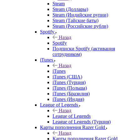
Steam
Steam (Доллары)
Steam (Индийские рупии)
Steam (Тайские баты)
Steam (Российские рубли)
Spotify
Назад
Spotify
Подписки Spotify (активация
сотрудником)
iTunes
Назад
iTunes
iTunes (США)
iTunes (Турция)
iTunes (Польша)
iTunes (Бразилия)
iTunes (Индия)
League of Legends
Назад
League of Legends
League of Legends (Турция)
Карты пополнения Razer Gold
Назад
Карты пополнения Razer Gold