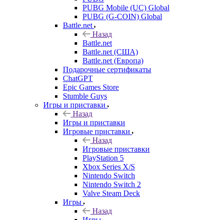
PUBG Mobile (UC) Global
PUBG (G-COIN) Global
Battle.net
Назад
Battle.net
Battle.net (США)
Battle.net (Европа)
Подарочные сертификаты
ChatGPT
Epic Games Store
Stumble Guys
Игры и приставки
Назад
Игры и приставки
Игровые приставки
Назад
Игровые приставки
PlayStation 5
Xbox Series X/S
Nintendo Switch
Nintendo Switch 2
Valve Steam Deck
Игры
Назад
Игры