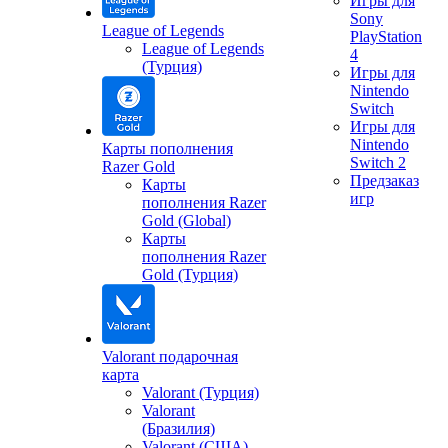
Игры для
Sony
League of Legends
PlayStation
League of Legends
4
(Турция)
Игры для
Nintendo
Switch
Игры для
Nintendo
Карты пополнения
Switch 2
Razer Gold
Предзаказ
Карты
игр
пополнения Razer
Gold (Global)
Карты
пополнения Razer
Gold (Турция)
Valorant подарочная
карта
Valorant (Турция)
Valorant
(Бразилия)
Valorant (США)