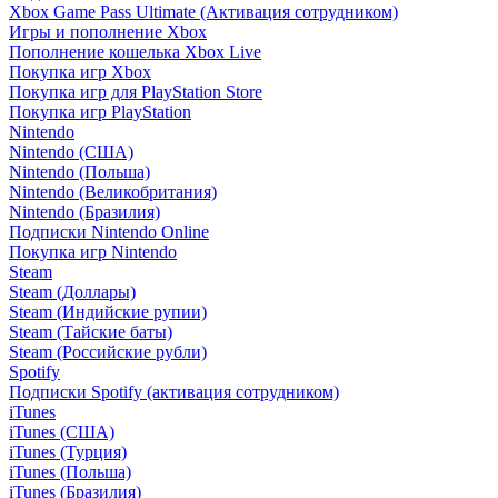
Xbox Game Pass Ultimate (Активация сотрудником)
Игры и пополнение Xbox
Пополнение кошелька Xbox Live
Покупка игр Xbox
Покупка игр для PlayStation Store
Покупка игр PlayStation
Nintendo
Nintendo (США)
Nintendo (Польша)
Nintendo (Великобритания)
Nintendo (Бразилия)
Подписки Nintendo Online
Покупка игр Nintendo
Steam
Steam (Доллары)
Steam (Индийские рупии)
Steam (Тайские баты)
Steam (Российские рубли)
Spotify
Подписки Spotify (активация сотрудником)
iTunes
iTunes (США)
iTunes (Турция)
iTunes (Польша)
iTunes (Бразилия)