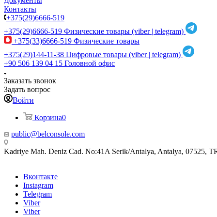
Документы
Контакты
+375(29)6666-519
+375(29)6666-519
Физические товары (viber | telegram)
+375(33)6666-519
Физические товары
+375(29)144-11-38
Цифровые товары (viber | telegram)
+90 506 139 04 15
Головной офис
Заказать звонок
Задать вопрос
Войти
Корзина
0
public@belconsole.com
Kadriye Mah. Deniz Cad. No:41A Serik/Antalya, Antalya, 07525, T
Вконтакте
Instagram
Telegram
Viber
Viber