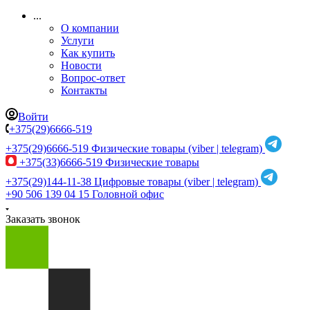
...
О компании
Услуги
Как купить
Новости
Вопрос-ответ
Контакты
Войти
+375(29)6666-519
+375(29)6666-519
Физические товары (viber | telegram)
+375(33)6666-519
Физические товары
+375(29)144-11-38
Цифровые товары (viber | telegram)
+90 506 139 04 15
Головной офис
Заказать звонок